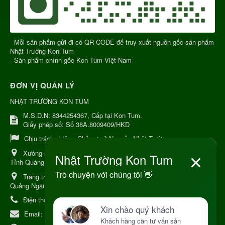
- Mỗi sản phẩm gửi đi có QR CODE để truy xuất nguồn gốc sản phẩm
Nhật Trường Kon Tum
- Sản phẩm chính gốc Kon Tum Việt Nam
ĐƠN VỊ QUẢN LÝ
NHẬT TRƯỜNG KON TUM
M.S.D.N: 8344254367, Cấp tại Kon Tum.
Giấy phép số: Số 38A.8009409/HKD
Chịu trách nhiệm:
Chủ cơ sở Nguyễn Nhật Trường
Xưởng sản xuất:
34 Lý Thường Kiệt, Tổ 6, Phường Kon Tum,
Tỉnh Quảng Ngải
Trang trại Dược Liệu Hữu Cơ:
Khu 37 Hộ Xã Măng Đen Tỉnh
Quảng Ngãi
Điện thoại:
+84 906968923
Email:
kinhdoanh@nhattruongkontum.com