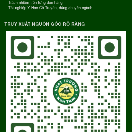
- Trách nhiệm trên từng đơn hàng
- Tốt nghiệp Y Học Cổ Truyền, đúng chuyên ngành
TRUY XUẤT NGUỒN GỐC RÕ RÀNG