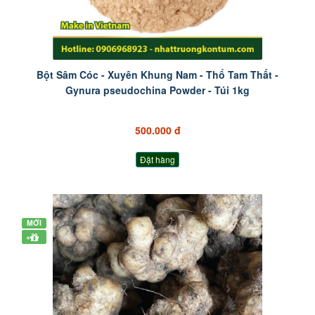
Bột Sâm Cóc - Xuyên Khung Nam - Thổ Tam Thất -
Gynura pseudochina Powder - Túi 1kg
500.000 đ
Đặt hàng
MỚI
+