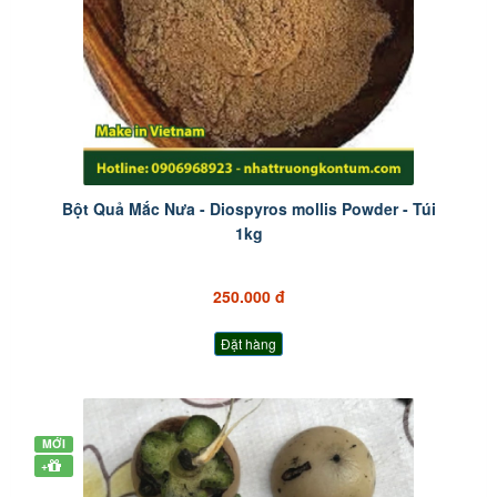
Bột Quả Mắc Nưa - Diospyros mollis Powder - Túi
1kg
250.000 đ
Đặt hàng
MỚI
+