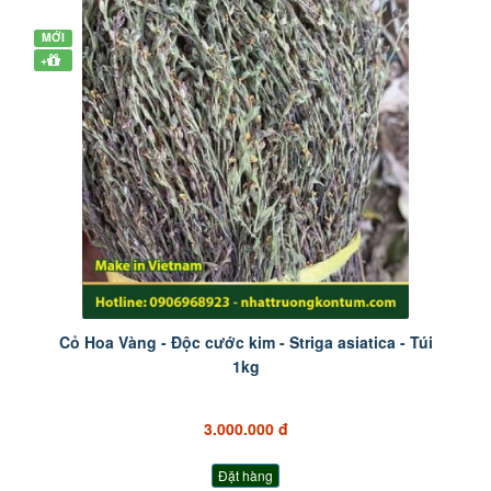
MỚI
+
Cỏ Hoa Vàng - Độc cước kim - Striga asiatica - Túi
1kg
3.000.000 đ
Đặt hàng