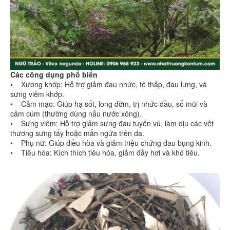
Các công dụng phổ biến
• Xương khớp: Hỗ trợ giảm đau nhức, tê thấp, đau lưng, và
sưng viêm khớp.
• Cảm mạo: Giúp hạ sốt, long đờm, trị nhức đầu, sổ mũi và
cảm cúm (thường dùng nấu nước xông).
• Sưng viêm: Hỗ trợ giảm sưng đau tuyến vú, làm dịu các vết
thương sưng tấy hoặc mẩn ngứa trên da.
• Phụ nữ: Giúp điều hòa và giảm triệu chứng đau bụng kinh.
• Tiêu hóa: Kích thích tiêu hóa, giảm đầy hơi và khó tiêu.