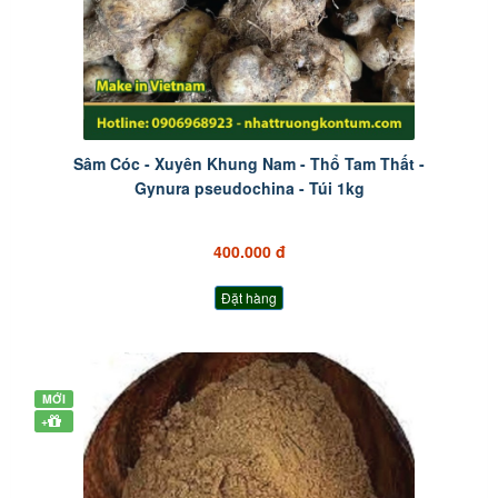
Sâm Cóc - Xuyên Khung Nam - Thổ Tam Thất -
Gynura pseudochina - Túi 1kg
400.000 đ
Đặt hàng
MỚI
+