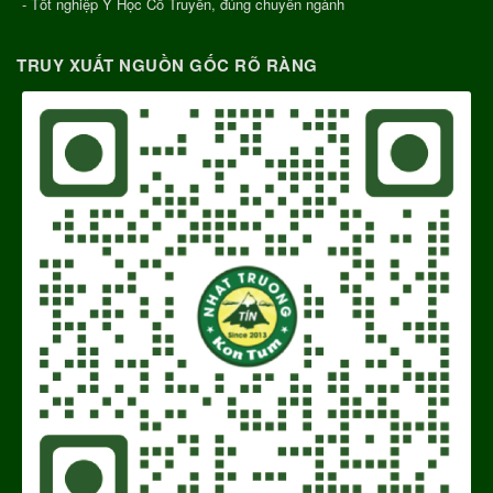
- Tốt nghiệp Y Học Cổ Truyền, đúng chuyên ngành
TRUY XUẤT NGUỒN GỐC RÕ RÀNG