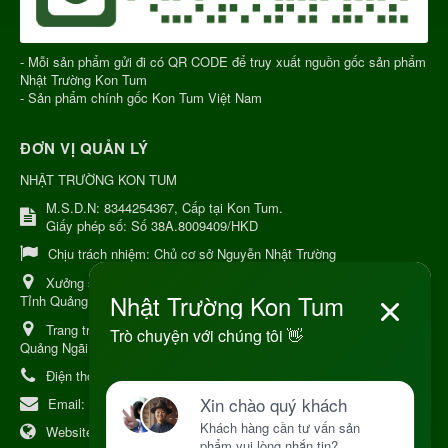
- Mỗi sản phẩm gửi đi có QR CODE để truy xuất nguồn gốc sản phẩm
Nhật Trường Kon Tum
- Sản phẩm chính gốc Kon Tum Việt Nam
ĐƠN VỊ QUẢN LÝ
NHẬT TRƯỜNG KON TUM
M.S.D.N: 8344254367, Cấp tại Kon Tum.
Giấy phép số: Số 38A.8009409/HKD
Chịu trách nhiệm:
Chủ cơ sở Nguyễn Nhật Trường
Xưởng sản xuất:
34 Lý Thường Kiệt, Tổ 6, Phường Kon Tum,
Tỉnh Quảng Ngải
Trang trại Dược Liệu Hữu Cơ:
Khu 37 Hộ Xã Măng Đen Tỉnh
Quảng Ngãi
Điện thoại:
+84 906968923
Email:
kinhdoanh@nhattruongkontum.com
Website:
https://www.nhattruongkontum.com