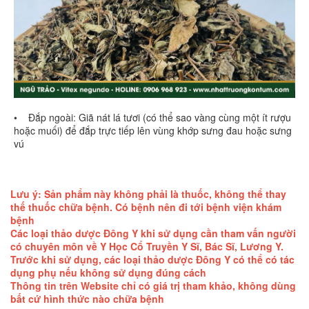
• Đắp ngoài: Giã nát lá tươi (có thể sao vàng cùng một ít rượu
hoặc muối) để đắp trực tiếp lên vùng khớp sưng đau hoặc sưng
vú
Lưu ý: Sản phẩm này không phải là thuốc, không thể thay
thế thuốc chữa bệnh. Có bệnh nên đi tới bệnh viện khám
bệnh
Các loại thảo dược Đông Y khi sử dụng cần tham vấn người
có chuyên môn về Y Học Cổ Truyền Y Sĩ, Bác Sĩ, Lương Y.
Trước khi sử dụng, các loại thảo dược Đông Y có thể có tác
dụng phụ nếu không sử dụng đúng cách
Thông tin trên Website chỉ có giá trị tham khảo, không dùng
bất cứ hình thức nào chữa bệnh