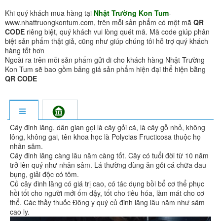
Khi quý khách mua hàng tại
Nhật Trường Kon Tum
-
www.nhattruongkontum.com, trên mỗi sản phẩm có một mã
QR
CODE
riêng biệt, quý khách vui lòng quét mã. Mã code giúp phân
biệt sản phẩm thật giả, cũng như giúp chúng tôi hỗ trợ quý khách
hàng tốt hơn
Ngoài ra trên mỗi sản phẩm gửi đi cho khách hàng Nhật Trường
Kon Tum sẽ bao gồm bảng giá sản phẩm hiện đại thể hiện bằng
QR CODE
Cây đinh lăng, dân gian gọi là cây gỏi cá, là cây gỗ nhỏ, không
lông, không gai, tên khoa học là Polycias Fructicosa thuộc họ
nhân sâm.
Cây đinh lăng càng lâu năm càng tốt. Cây có tuổi đời từ 10 năm
trở lên quý như nhân sâm. Lá thường dùng ăn gỏi cá chữa đau
bụng, giải độc có tôm.
Củ cây đinh lăng có giá trị cao, có tác dụng bồi bổ cơ thể phục
hồi tốt cho người mới ốm dậy, tốt cho tiêu hóa, làm mát cho cơ
thể. Các thầy thuốc Đông y quý củ đinh lăng lâu năm như sâm
cao ly.