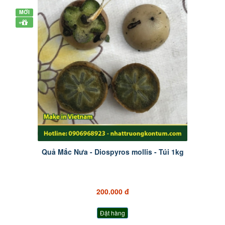
MỚI
+
Quả Mắc Nưa - Diospyros mollis - Túi 1kg
200.000 đ
Đặt hàng