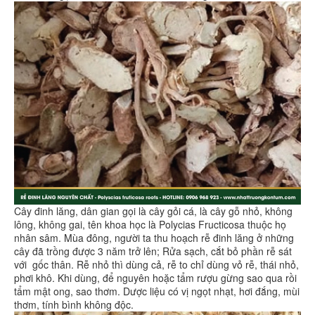
Cây đinh lăng, dân gian gọi là cây gỏi cá, là cây gỗ nhỏ, không
lông, không gai, tên khoa học là Polycias Fructicosa thuộc họ
nhân sâm. Mùa đông, người ta thu hoạch rễ đinh lăng ở những
cây đã trồng được 3 năm trở lên; Rửa sạch, cắt bỏ phần rễ sát
với gốc thân. Rễ nhỏ thì dùng cả, rễ to chỉ dùng vỏ rễ, thái nhỏ,
phơi khô. Khi dùng, để nguyên hoặc tẩm rượu gừng sao qua rồi
tẩm mật ong, sao thơm. Dược liệu có vị ngọt nhạt, hơi đắng, mùi
thơm, tính bình không độc.