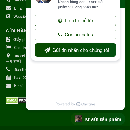
Email:
kinhdoanh@nhattruongkontum.com
Website:
https://www.nhattruongkontum.com
CỬA HÀNG GIỚI THIỆU TẠI NHẬT BẢN
Giấy phép số: 080-9475-1379
Chịu trách nhiệm:
MR THƯƠNG
Địa chỉ Nhật Bản:
日本 愛知県刈谷市神明町6丁目308番地 ファミ
ール神明
Điện thoại:
080-9475-1379
Fax:
070-9178-7979
Email:
syixl13029@yahoo.co.jp
Tư vấn sản phẩm