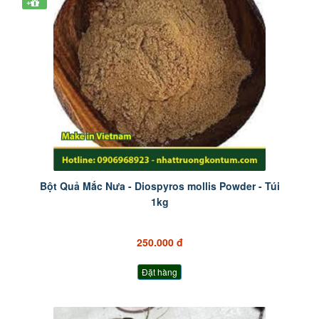
+
Bột Quả Mắc Nưa - Diospyros mollis Powder - Túi
1kg
250.000 đ
Đặt hàng