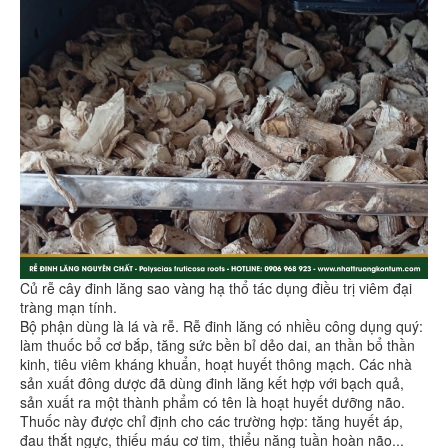
Củ rễ cây đinh lăng sao vàng hạ thổ tác dụng điều trị viêm đại
tràng mạn tính.
Bộ phận dùng là lá và rễ. Rễ đinh lăng có nhiều công dụng quý:
làm thuốc bổ cơ bắp, tăng sức bền bỉ dẻo dai, an thần bổ thần
kinh, tiêu viêm kháng khuẩn, hoạt huyết thông mạch. Các nhà
sản xuất đông dược đã dùng đinh lăng kết hợp với bạch quả,
sản xuất ra một thành phẩm có tên là hoạt huyết dưỡng não.
Thuốc này được chỉ định cho các trường hợp: tăng huyết áp,
đau thắt ngực, thiếu máu cơ tim, thiểu năng tuần hoàn não...