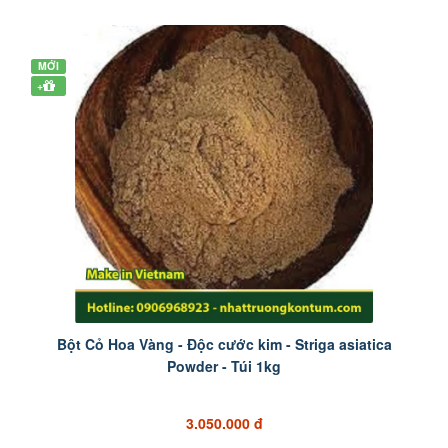
MỚI
+
Bột Cỏ Hoa Vàng - Độc cước kim - Striga asiatica
Powder - Túi 1kg
3.050.000 đ