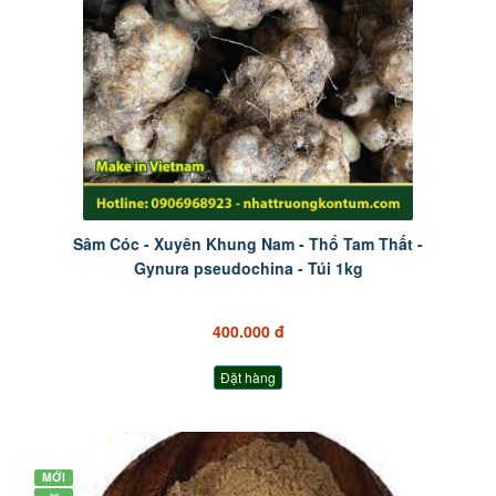
Sâm Cóc - Xuyên Khung Nam - Thổ Tam Thất -
Gynura pseudochina - Túi 1kg
400.000 đ
Đặt hàng
MỚI