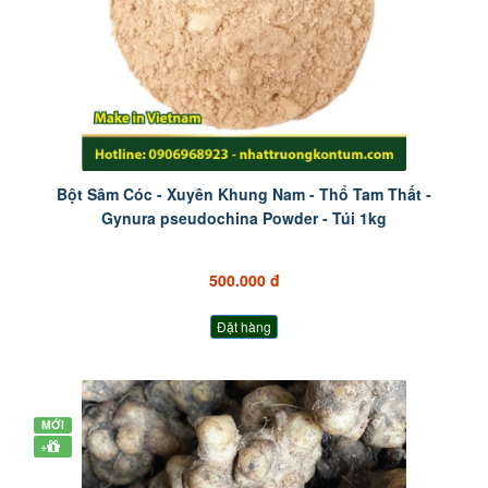
Bột Sâm Cóc - Xuyên Khung Nam - Thổ Tam Thất -
Gynura pseudochina Powder - Túi 1kg
500.000 đ
Đặt hàng
MỚI
+