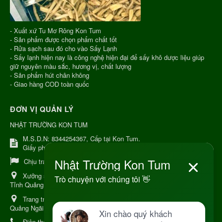
- Xuất xứ Tu Mơ Rông Kon Tum
- Sản phẩm được chọn phẩm chất tốt
- Rửa sạch sau đó cho vào Sấy Lạnh
- Sấy lạnh hiện nay là công nghệ hiện đại để sấy khô dược liệu giúp
giữ nguyên màu sắc, hương vị, chất lượng
- Sản phẩm hút chân không
- Giao hàng COD toàn quốc
ĐƠN VỊ QUẢN LÝ
NHẬT TRƯỜNG KON TUM
M.S.D.N: 8344254367, Cấp tại Kon Tum.
Giấy phép số: Số 38A.8009409/HKD
Chịu trách nhiệm:
Chủ cơ sở Nguyễn Nhật Trường
Xưởng sản xuất:
34 Lý Thường Kiệt, Tổ 6, Phường Kon Tum,
Tỉnh Quảng Ngải
Trang trại Dược Liệu Hữu Cơ:
Khu 37 Hộ Xã Măng Đen Tỉnh
Quảng Ngãi
Điện thoại:
+84 906968923