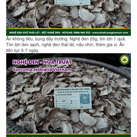
Ăn không tiêu, bụng đầy trướng: Nghệ đen 25g, tim lợn 1 quả.
Tim lợn làm sạch, nghệ đen thái lát, nấu chín, thêm gia vị. Ăn
liên tục 5-7 ngày.