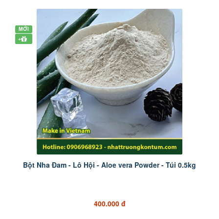
MỚI
+
Bột Nha Đam - Lô Hội - Aloe vera Powder - Túi 0.5kg
400.000 đ