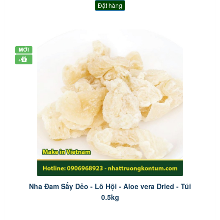
Đặt hàng
MỚI
+
Nha Đam Sấy Dẻo - Lô Hội - Aloe vera Dried - Túi
0.5kg