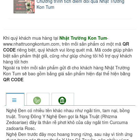
Chương trình tích điểm đổi quà Nhật Trường
Kon Tum
Khi quý khách mua hàng tại
Nhật Trường Kon Tum
-
www.nhattruongkontum.com, trên mỗi sản phẩm có một mã
QR
CODE
riêng biệt, quý khách vui lòng quét mã. Mã code giúp phân
biệt sản phẩm thật giả, cũng như giúp chúng tôi hỗ trợ quý khách
hàng tốt hơn
Ngoài ra trên mỗi sản phẩm gửi đi cho khách hàng Nhật Trường
Kon Tum sẽ bao gồm bảng giá sản phẩm hiện đại thể hiện bằng
QR CODE
Nghệ Đen có nhiều tên khác nhau như ngải tím, tam nại, bồng
truật. Trong Đông Y Nghệ Đen gọi là Nga Truật (Rhizma
Zedoariae) đây là thân rễ phơi khô của cây ngải tím Curcuma
zadoaria Rosc.
Nghệ Đen trước đây mọc hoang trong rừng, sau này vì tính ứng
dụng trong các thang thuốc Y Học Cổ Truyền, nên nhiều vùng