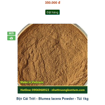
350.000 đ
Đặt hàng
MỚI
+
Bột Cải Trời - Blumea lacera Powder - Túi 1kg