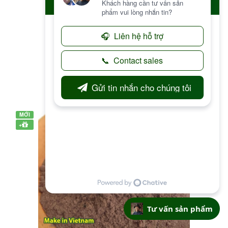
Cải Trời - Blumea lacera - Túi 1kg
100.000 đ
Đặt hàng
MỚI
+
Tư vấn sản phẩm