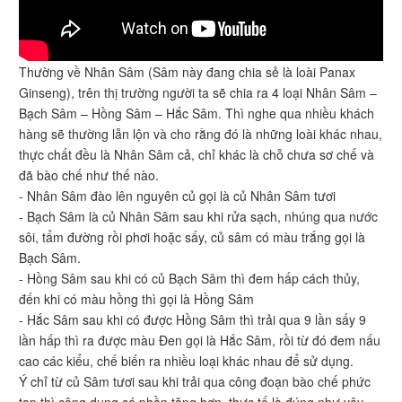
Thường về Nhân Sâm (Sâm này đang chia sẻ là loài Panax
Ginseng), trên thị trường người ta sẽ chia ra 4 loại Nhân Sâm –
Bạch Sâm – Hồng Sâm – Hắc Sâm. Thì nghe qua nhiều khách
hàng sẽ thường lẫn lộn và cho rằng đó là những loài khác nhau,
thực chất đều là Nhân Sâm cả, chỉ khác là chỗ chưa sơ chế và
đã bào chế như thế nào.
- Nhân Sâm đào lên nguyên củ gọi là củ Nhân Sâm tươi
- Bạch Sâm là củ Nhân Sâm sau khi rửa sạch, nhúng qua nước
sôi, tẩm đường rồi phơi hoặc sấy, củ sâm có màu trắng gọi là
Bạch Sâm.
- Hồng Sâm sau khi có củ Bạch Sâm thì đem hấp cách thủy,
đến khi có màu hồng thì gọi là Hồng Sâm
- Hắc Sâm sau khi có được Hồng Sâm thì trải qua 9 lần sấy 9
lần hấp thì ra được màu Đen gọi là Hắc Sâm, rồi từ đó đem nấu
cao các kiểu, chế biến ra nhiều loại khác nhau để sử dụng.
Ý chỉ từ củ Sâm tươi sau khi trải qua công đoạn bào chế phức
tạp thì công dụng có phần tăng hơn, thực tế là đúng như vậy,