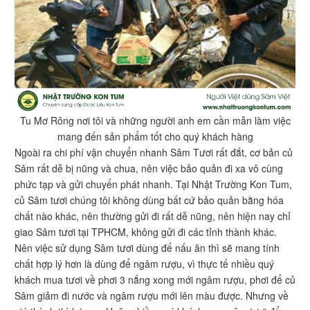
Tu Mơ Rông nơi tôi và những người anh em cần mẫn làm việc
mang đến sản phẩm tốt cho quý khách hàng
Ngoài ra chi phí vận chuyển nhanh Sâm Tươi rất đắt, cơ bản củ
Sâm rất dễ bị nũng và chua, nên việc bảo quản đi xa vô cùng
phức tạp và gửi chuyển phát nhanh. Tại Nhật Trường Kon Tum,
củ Sâm tươi chúng tôi không dùng bất cứ bảo quản bằng hóa
chất nào khác, nên thường gửi đi rất dễ nũng, nên hiện nay chỉ
giao Sâm tươi tại TPHCM, không gửi đi các tỉnh thành khác.
Nên việc sử dụng Sâm tươi dùng để nấu ăn thì sẽ mang tính
chất hợp lý hơn là dùng để ngâm rượu, vì thực tế nhiều quý
khách mua tươi về phơi 3 nắng xong mới ngâm rượu, phơi để củ
Sâm giảm đi nước và ngâm rượu mới lên màu được. Nhưng về