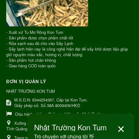
- Xuất xứ Tu Mơ Rông Kon Tum
- Sản phẩm được chọn phẩm chất tốt
- Rửa sạch sau đó cho vào Sấy Lạnh
- Sấy lạnh hiện nay là công nghệ hiện đại để sấy khô dược liệu giúp
giữ nguyên màu sắc, hương vị, chất lượng
- Sản phẩm hút chân không
- Giao hàng COD toàn quốc
ĐƠN VỊ QUẢN LÝ
NHẬT TRƯỜNG KON TUM
M.S.D.N: 8344254367, Cấp tại Kon Tum.
Giấy phép số: Số 38A.8009409/HKD
Chịu trách nhiệm:
Chủ cơ sở Nguyễn Nhật Trường
Xưởng sản xuất:
34 Lý Thường Kiệt, Tổ 6, Phường Kon Tum,
Tỉnh Quảng Ngải
Trang trại Dược Liệu Hữu Cơ:
Khu 37 Hộ Xã Măng Đen Tỉnh