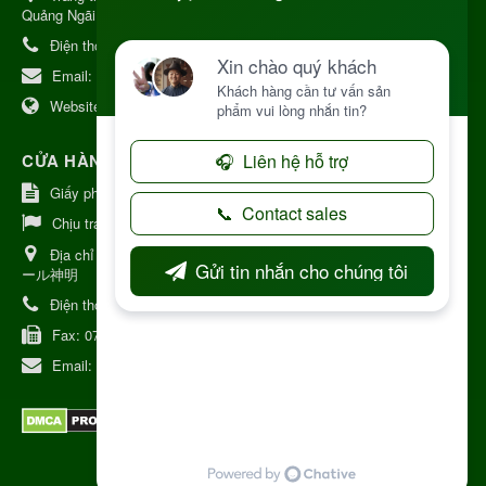
Quảng Ngãi
Điện thoại:
+84 906968923
Email:
kinhdoanh@nhattruongkontum.com
Website:
https://www.nhattruongkontum.com
CỬA HÀNG GIỚI THIỆU TẠI NHẬT BẢN
Giấy phép số: 080-9475-1379
Chịu trách nhiệm:
MR THƯƠNG
Địa chỉ Nhật Bản:
日本 愛知県刈谷市神明町6丁目308番地 ファミ
ール神明
Điện thoại:
080-9475-1379
Fax:
070-9178-7979
Email:
syixl13029@yahoo.co.jp