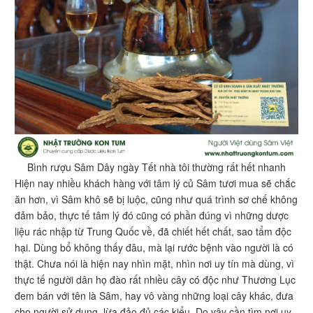
Bình rượu Sâm Dây ngày Tết nhà tôi thường rất hết nhanh
Hiện nay nhiều khách hàng với tâm lý củ Sâm tươi mua sẽ chắc
ăn hơn, vì Sâm khô sẽ bị luộc, cũng như quá trình sơ chế không
đảm bảo, thực tế tâm lý đó cũng có phần đúng vì những dược
liệu rác nhập từ Trung Quốc về, đã chiết hết chất, sao tẩm độc
hại. Dùng bổ không thấy đâu, mà lại rước bệnh vào người là có
thật. Chưa nói là hiện nay nhìn mặt, nhìn nơi uy tín mà dùng, vì
thực tế người dân họ đào rất nhiều cây có độc như Thương Lục
đem bán với tên là Sâm, hay vô vàng những loại cây khác, đưa
cho người sử dụng, lừa đảo đủ các kiểu. Do vậy cần tìm nơi uy