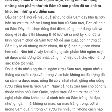
những sản phẩm như trà Sâm từ sản phẩm đã sơ chế ra
khô, bởi những ưu điểm sau:
Đầu tiên phải nói về hiệu quả sử dụng của Sâm dây khô là hơn
hẳn so với tươi, bởi về lượng hơn hẳn củ Sâm tươi, Đơn cử như
củ Sâm Dây nếu chọn đúng thời điểm, cũng như đúng tuổi và
đúng vị trí địa lý thì khoảng 8-10 tươi sẽ ra một ký khô, đó là
kinh nghiệm chọn củ Sâm tươi tốt để sản xuất, còn những củ
Sâm tuy to củ nhưng nước nhiều, thì tỷ lệ hao hụt còn nhiều
hơn nữa. Nên bởi vì vậy khi sử dụng sản phẩm khô ngâm rượu
sẽ được chất lượng tốt nhất, cũng như hiệu quả cho việc hỗ trợ
sức khỏe tốt nhất.
Đó là lý do nhiều người khi ngâm rượu Sâm tươi, ngâm nhiều
tháng mà nước rượu vẫn trong vì cơ bản không có đủ lượng để
củ sâm ra được màu, uống thì có vị nhạt nhạt, giống như uống
rượu trắng hơn là rượu Sâm. Ngay cả ngày xưa làm cho công ty
thuộc chính phủ Hàn Quốc, ngâm rượu Sâm tươi rất khí thế,
nghệ nhân điêu khắc hoa lá cành trên củ Sâm trông rất đẹp,
nhưng ngâm mãi không ra màu, cứ màu trắng trong, bởi vì
lượng Sâm quá ít, trong khi rượu thì nhiều thì không cách nào