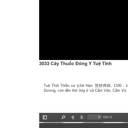
3033 Cây Thuốc Đông Y Tuệ Tĩnh
Tuệ Tĩnh Thiền sư (chữ Hán: 慧靜禪師, 1330 - 1400[
Dương, còn đền thờ ông ở xã Cẩm Văn, Cẩm Vũ, ở