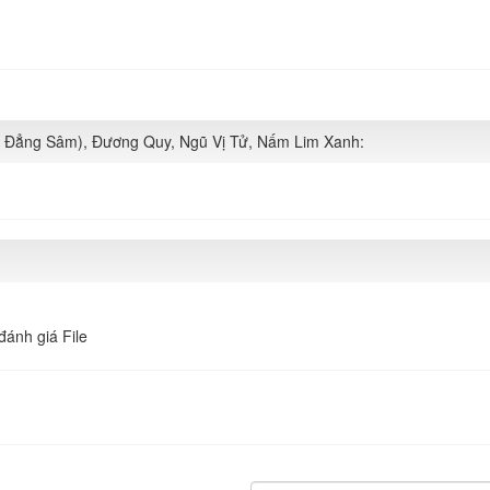
g Đẳng Sâm), Đương Quy, Ngũ Vị Tử, Nấm Lim Xanh:
đánh giá File