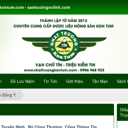
gkontum.com - samtuoingoclinh.com
n
Đồ Lưu Niệm
Tin Tức
Giới thiệu
Tản Mạn
Sách 
h Đông Y
Giấ
Tru
 Truyền Hình
Bộ Công Thương
Cổng Thông Tin