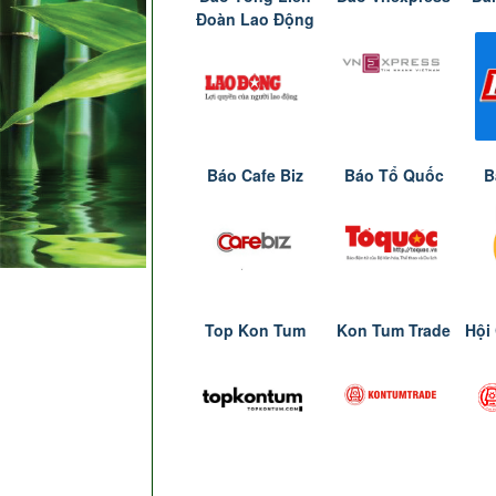
Đoàn Lao Động
Báo Cafe Biz
Báo Tổ Quốc
B
Top Kon Tum
Kon Tum Trade
Hội