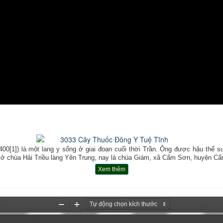
1]) là một lang y sống ở giai đoạn cuối thời Trần. Ông được hậu thế suy
 chùa Hải Triều làng Yên Trung, nay là chùa Giám, xã Cẩm Sơn, huyện Cẩm
Xem thêm