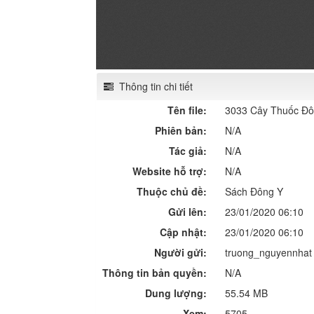
Thông tin chi tiết
Tên file:
3033 Cây Thuốc Đô
Phiên bản:
N/A
Tác giả:
N/A
Website hỗ trợ:
N/A
Thuộc chủ đề:
Sách Đông Y
Gửi lên:
23/01/2020 06:10
Cập nhật:
23/01/2020 06:10
Người gửi:
truong_nguyennhat
Thông tin bản quyền:
N/A
Dung lượng:
55.54 MB
Xem:
5705