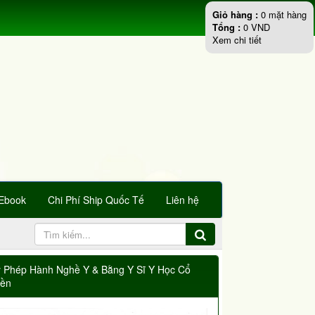
Giỏ hàng :
0
mặt hàng
Tổng :
0
VND
Xem chi tiết
Ebook
Chi Phí Ship Quốc Tế
Liên hệ
y Phép Hành Nghề Y & Bằng Y Sĩ Y Học Cổ
yền