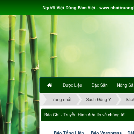
Người Việt Dùng Sâm Việt - www.nhattruon
Dược Liệu
Đặc Sản
Nông Sả
Trang nhất
Sách Đông Y
Sác
Báo Chí - Truyền Hình đưa tin về chúng tôi
Báo Tổng Liên
Báo Vnexpress
Đài