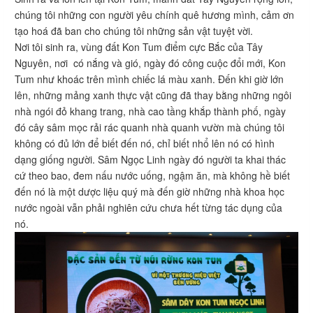
chúng tôi những con người yêu chính quê hương mình, cảm ơn
tạo hoá đã ban cho chúng tôi những sản vật tuyệt vời.
Nơi tôi sinh ra, vùng đất Kon Tum điểm cực Bắc của Tây
Nguyên, nơi có nắng và gió, ngày đó công cuộc đổi mới, Kon
Tum như khoác trên mình chiếc lá màu xanh. Đến khi giờ lớn
lên, những mảng xanh thực vật cũng đã thay bằng những ngôi
nhà ngói đỏ khang trang, nhà cao tầng khắp thành phố, ngày
đó cây sâm mọc rải rác quanh nhà quanh vườn mà chúng tôi
không có đủ lớn để biết đến nó, chỉ biết nhổ lên nó có hình
dạng giống người. Sâm Ngọc Linh ngày đó người ta khai thác
cứ theo bao, đem nấu nước uống, ngậm ăn, mà không hề biết
đến nó là một dược liệu quý mà đến giờ những nhà khoa học
nước ngoài vẫn phải nghiên cứu chưa hết từng tác dụng của
nó.