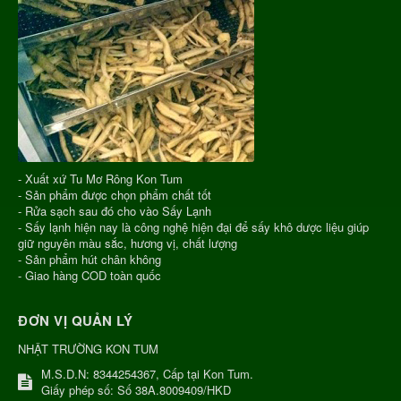
- Xuất xứ Tu Mơ Rông Kon Tum
- Sản phẩm được chọn phẩm chất tốt
- Rửa sạch sau đó cho vào Sấy Lạnh
- Sấy lạnh hiện nay là công nghệ hiện đại để sấy khô dược liệu giúp
giữ nguyên màu sắc, hương vị, chất lượng
- Sản phẩm hút chân không
- Giao hàng COD toàn quốc
ĐƠN VỊ QUẢN LÝ
NHẬT TRƯỜNG KON TUM
M.S.D.N: 8344254367, Cấp tại Kon Tum.
Giấy phép số: Số 38A.8009409/HKD