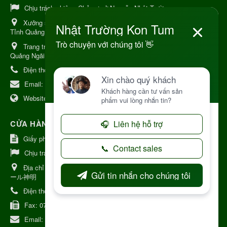
Chịu trách nhiệm:
Chủ cơ sở Nguyễn Nhật Trường
Xưởng sản xuất:
34 Lý Thường Kiệt, Tổ 6, Phường Kon Tum,
Tỉnh Quảng Ngải
Trang trại Dược Liệu Hữu Cơ:
Khu 37 Hộ Xã Măng Đen Tỉnh
Quảng Ngãi
Điện thoại:
+84 906968923
Email:
kinhdoanh@nhattruongkontum.com
Website:
https://www.nhattruongkontum.com
CỬA HÀNG GIỚI THIỆU TẠI NHẬT BẢN
Giấy phép số: 080-9475-1379
Chịu trách nhiệm:
MR THƯƠNG
Địa chỉ Nhật Bản:
日本 愛知県刈谷市神明町6丁目308番地 ファミ
ール神明
Điện thoại:
080-9475-1379
Fax:
070-9178-7979
Email:
syixl13029@yahoo.co.jp