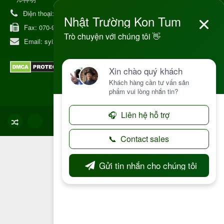
Điện thoại:
080-9475-1379
Fax:
070-9178-7979
Email:
syixl13029@yahoo.co.jp