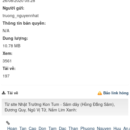
26/08/2020 05:28
Người gửi:
truong_nguyennhat
Thông tin bản quyền:
N/A
Dung lượng:
10.78 MB
Xem:
3561
Tải về:
197
Tải về
Báo link hỏng
Từ site Nhật Trường Kon Tum - Sâm dây (Hồng Đẳng Sâm),
Đương Quy, Ngũ Vị Tử, Nấm Lim Xanh:
Hoan_Tan_Cao_Don_Tam_Dac_Than_Phuong_Nguyen_Huu_An.