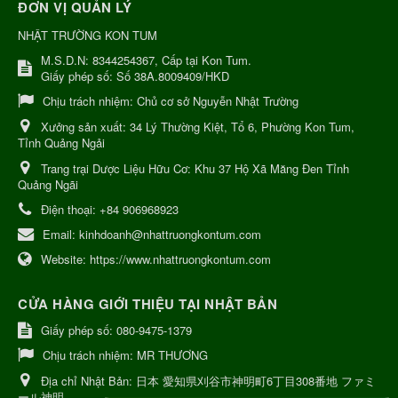
ĐƠN VỊ QUẢN LÝ
NHẬT TRƯỜNG KON TUM
M.S.D.N: 8344254367, Cấp tại Kon Tum.
Giấy phép số: Số 38A.8009409/HKD
Chịu trách nhiệm:
Chủ cơ sở Nguyễn Nhật Trường
Xưởng sản xuất:
34 Lý Thường Kiệt, Tổ 6, Phường Kon Tum,
Tỉnh Quảng Ngải
Trang trại Dược Liệu Hữu Cơ:
Khu 37 Hộ Xã Măng Đen Tỉnh
Quảng Ngãi
Điện thoại:
+84 906968923
Email:
kinhdoanh@nhattruongkontum.com
Website:
https://www.nhattruongkontum.com
CỬA HÀNG GIỚI THIỆU TẠI NHẬT BẢN
Giấy phép số: 080-9475-1379
Chịu trách nhiệm:
MR THƯƠNG
Địa chỉ Nhật Bản:
日本 愛知県刈谷市神明町6丁目308番地 ファミ
ール神明