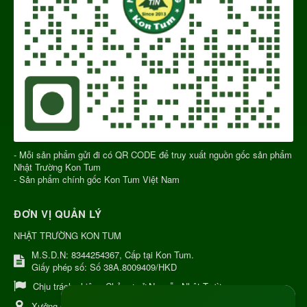
- Mỗi sản phẩm gửi đi có QR CODE để truy xuất nguồn gốc sản phẩm
Nhật Trường Kon Tum
- Sản phẩm chính gốc Kon Tum Việt Nam
ĐƠN VỊ QUẢN LÝ
NHẬT TRƯỜNG KON TUM
M.S.D.N: 8344254367, Cấp tại Kon Tum.
Giấy phép số: Số 38A.8009409/HKD
Chịu trách nhiệm:
Chủ cơ sở Nguyễn Nhật Trường
Xưởng sản xuất:
34 Lý Thường Kiệt, Tổ 6, Phường Kon Tum,