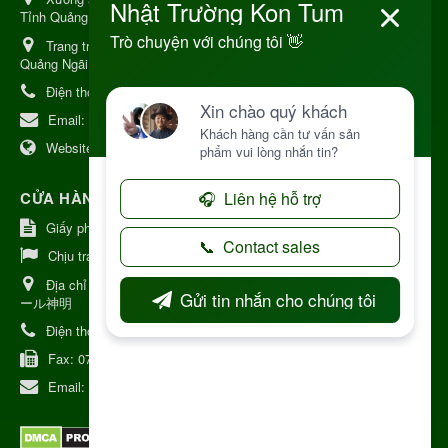
Tỉnh Quảng Ngải
Trang trại Dược Liệu Hữu Cơ:
Khu 37 Hộ Xã Măng Đen Tỉnh
Quảng Ngãi
Điện thoại:
+84 906968923
Email:
kinhdoanh@nhattruongkontum.com
Website:
https://www.nhattruongkontum.com
CỬA HÀNG GIỚI THIỆU TẠI NHẬT BẢN
Giấy phép số: 080-9475-1379
Chịu trách nhiệm:
MR THƯƠNG
Địa chỉ Nhật Bản:
日本 愛知県刈谷市神明町6丁目308番地 ファミ
ール神明
Điện thoại:
080-9475-1379
Fax:
070-9178-7979
Email:
syixl13029@yahoo.co.jp