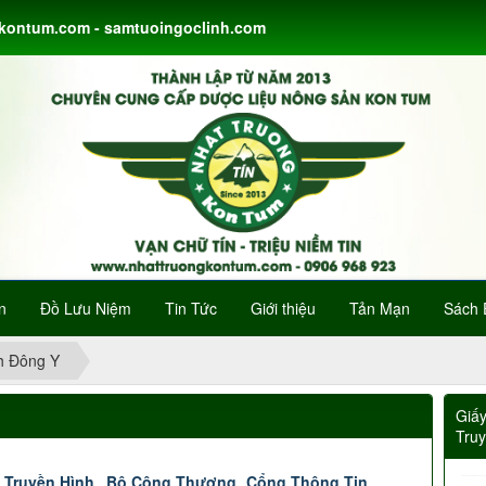
gkontum.com - samtuoingoclinh.com
n
Đồ Lưu Niệm
Tin Tức
Giới thiệu
Tản Mạn
Sách 
h Đông Y
Giấ
Tru
 Truyền Hình
Bộ Công Thương
Cổng Thông Tin