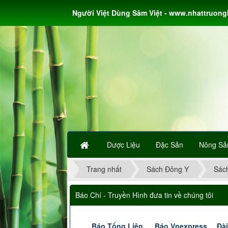
Người Việt Dùng Sâm Việt - www.nhattruon
Dược Liệu
Đặc Sản
Nông Sả
Trang nhất
Sách Đông Y
Sác
Báo Chí - Truyền Hình đưa tin về chúng tôi
Báo Tổng Liên
Báo Vnexpress
Đài