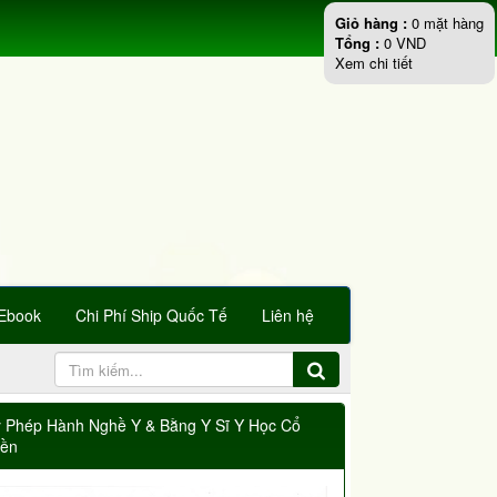
Giỏ hàng :
0
mặt hàng
Tổng :
0
VND
Xem chi tiết
Ebook
Chi Phí Ship Quốc Tế
Liên hệ
y Phép Hành Nghề Y & Bằng Y Sĩ Y Học Cổ
yền