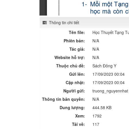
Thông tin chi tiết
Tên file:
Học Thuyết Tạng T
Phiên bản:
N/A
Tác giả:
N/A
Website hỗ trợ:
N/A
Thuộc chủ đề:
Sách Đông Y
Gửi lên:
17/09/2023 00:04
Cập nhật:
17/09/2023 00:04
Người gửi:
truong_nguyennhat
Thông tin bản quyền:
N/A
Dung lượng:
444.58 KB
Xem:
1792
Tải về:
117