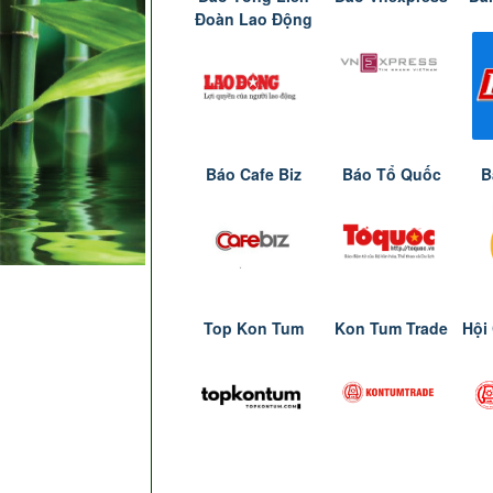
Đoàn Lao Động
Báo Cafe Biz
Báo Tổ Quốc
B
Top Kon Tum
Kon Tum Trade
Hội