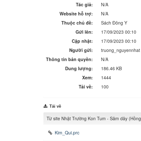
Tác giả:
N/A
Website hỗ trợ:
N/A
Thuộc chủ đề:
Sách Đông Y
Gửi lên:
17/09/2023 00:10
Cập nhật:
17/09/2023 00:10
Người gửi:
truong_nguyennhat
Thông tin bản quyền:
N/A
Dung lượng:
186.46 KB
Xem:
1444
Tải về:
100
Tải về
Từ site Nhật Trường Kon Tum - Sâm dây (Hồn
Kim_Qui.prc