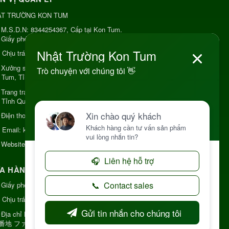
ẬT TRƯỜNG KON TUM
M.S.D.N: 8344254367, Cấp tại Kon Tum.
Giấy phép số: Số 38A.8009409/HKD
Chịu trách nhiệm:
Chủ cơ sở Nguyễn Nhật Trường
Xưởng sản xuất:
34 Lý Thường Kiệt, Tổ 6, Phường
 Tum, Tỉnh Quảng Ngải
Trang trại Dược Liệu Hữu Cơ:
Khu 37 Hộ Xã Măng
 Tỉnh Quảng Ngãi
Điện thoại:
+84 906968923
Email:
kinhdoanh@nhattruongkontum.com
Website:
https://www.nhattruongkontum.com
A HÀNG GIỚI THIỆU TẠI NHẬT BẢN
Giấy phép số: 080-9475-1379
Chịu trách nhiệm:
MR THƯƠNG
Địa chỉ Nhật Bản:
日本 愛知県刈谷市神明町6丁目
8番地 ファミール神明