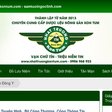
gkontum.com - samtuoingoclinh.com
n
Đồ Lưu Niệm
Tin Tức
Giới thiệu
Tản Mạn
Sách 
h Đông Y
Giấ
Tru
 Truyền Hình
Bộ Công Thương
Cổng Thông Tin