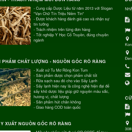
- Cung cấp Dược Liệu từ năm 2013 với Slogan
NH
"Vạn Chữ Tín Triệu Niềm Tin"
- Được khách hàng đánh giá cao và nhận sự
tin tưởng
- Trách nhiệm trên từng đơn hàng
- Tốt nghiệp Y Học Cổ Truyền, đúng chuyên
ngành
Kon
Đen
 PHẨM CHẤT LƯỢNG - NGUỒN GỐC RÕ RÀNG
- Xuất xứ Tu Mơ Rông Kon Tum
- Sản phẩm được chọn phẩm chất tốt
- Rửa sạch sau đó cho vào Sấy Lạnh
- Sấy lạnh hiện nay là công nghệ hiện đại để
sấy khô dược liệu giúp giữ nguyên màu sắc,
hương vị, chất lượng
CỬ
- Sản phẩm hút chân không
- Giao hàng COD toàn quốc
Y XUẤT NGUỒN GỐC RÕ RÀNG
30