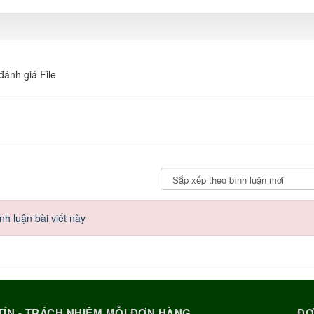
đánh giá File
h luận bài viết này
TÍN - TRÁCH NHIỆM MỖI ĐƠN HÀNG
ĐƠ