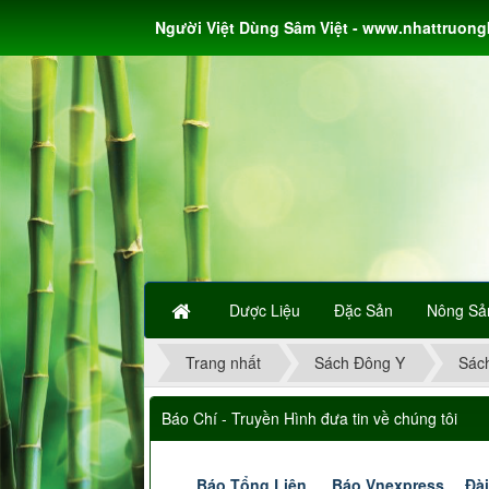
Người Việt Dùng Sâm Việt - www.nhattruon
Dược Liệu
Đặc Sản
Nông Sả
Trang nhất
Sách Đông Y
Sác
Báo Chí - Truyền Hình đưa tin về chúng tôi
Báo Tổng Liên
Báo Vnexpress
Đài