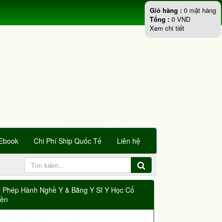
Giỏ hàng :
0
mặt hàng
Tổng :
0
VND
Xem chi tiết
Ebook
Chi Phí Ship Quốc Tế
Liên hệ
y Phép Hành Nghề Y & Bằng Y Sĩ Y Học Cổ
yền