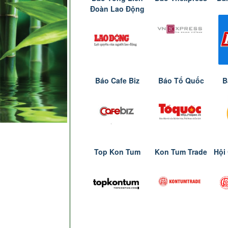
Đoàn Lao Động
Báo Cafe Biz
Báo Tổ Quốc
B
Top Kon Tum
Kon Tum Trade
Hội