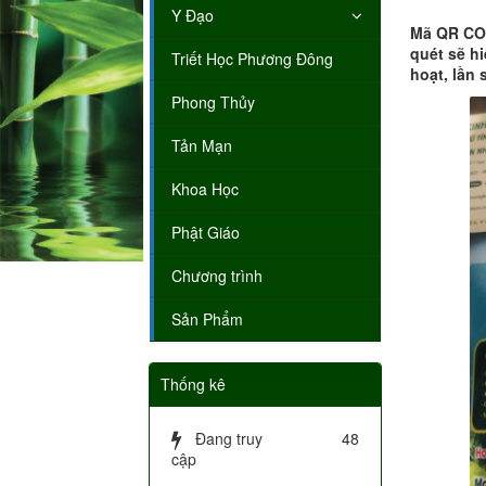
Y Đạo
Mã QR COD
quét sẽ hi
Triết Học Phương Đông
hoạt, lần 
Phong Thủy
Tản Mạn
Khoa Học
Phật Giáo
Chương trình
Sản Phẩm
Thống kê
Đang truy
48
cập