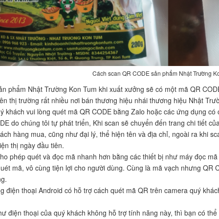
Cách scan QR CODE sản phẩm Nhật Trường K
ản phẩm Nhật Trường Kon Tum khi xuất xưởng sẽ có một mã QR CODE 
rên thị trường rất nhiều nơi bán thương hiệu nhái thương hiệu Nhật 
quý khách vui lòng quét mã QR CODE bằng Zalo hoặc các ứng dụng c
 do chúng tôi tự phát triển, Khi scan sẽ chuyển đến trang chi tiết củ
ách hàng mua, cũng như đại lý, thể hiện tên và địa chỉ, ngoài ra khi s
hiện thị ngày đầu tiên.
o phép quét và đọc mã nhanh hơn bằng các thiết bị như máy đọc mã 
uét mã, vô cùng tiện lợi cho người dùng. Cùng là mã vạch nhưng QR Co
ng.
g điện thoại Android có hỗ trợ cách quét mã QR trên camera quý khác
ư điện thoại của quý khách không hỗ trợ tính năng này, thì bạn có th