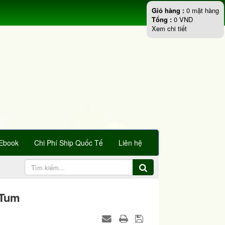
Giỏ hàng :
0
mặt hàng
Tổng :
0
VND
Xem chi tiết
Ebook
Chi Phí Ship Quốc Tế
Liên hệ
 Tum