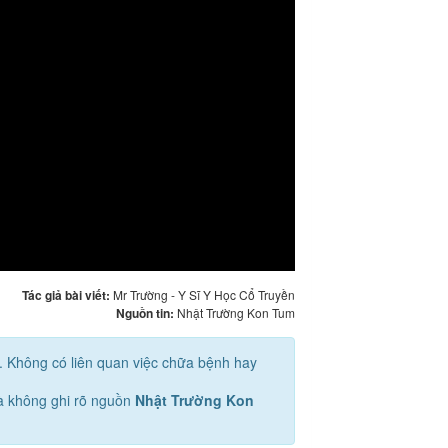
Tác giả bài viết:
Mr Trường - Y Sĩ Y Học Cổ Truyền
Nguồn tin:
Nhật Trường Kon Tum
u. Không có liên quan việc chữa bệnh hay
mà không ghi rõ nguồn
Nhật Trường Kon