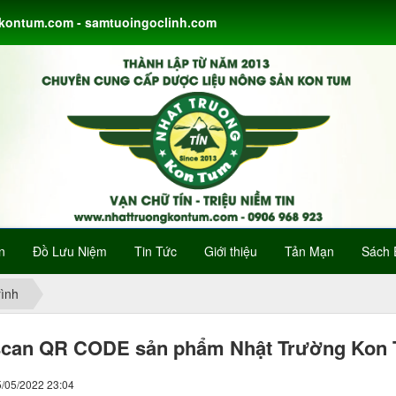
gkontum.com - samtuoingoclinh.com
n
Đồ Lưu Niệm
Tin Tức
Giới thiệu
Tản Mạn
Sách 
ình
scan QR CODE sản phẩm Nhật Trường Kon
5/05/2022 23:04