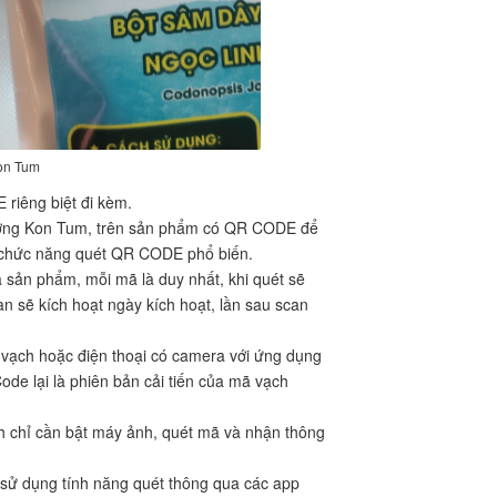
on Tum
riêng biệt đi kèm.
Trường Kon Tum, trên sản phẩm có QR CODE để
ó chức năng quét QR CODE phổ biến.
a sản phẩm, mỗi mã là duy nhất, khi quét sẽ
can sẽ kích hoạt ngày kích hoạt, lần sau scan
vạch hoặc điện thoại có camera với ứng dụng
de lại là phiên bản cải tiến của mã vạch
h chỉ cần bật máy ảnh, quét mã và nhận thông
ể sử dụng tính năng quét thông qua các app