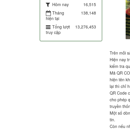
Hôm nay
16,515
Tháng
138,148
hiện tại
Tổng lượt
13,276,453
truy cập
Trên mỗi s
Hiện nay t
kiểm tra 
Mã QR CODE
hiện tên kh
lại thì chỉ 
QR Code ch
cho phép q
truyền thố
Một số dòn
tin.
Còn nếu nh