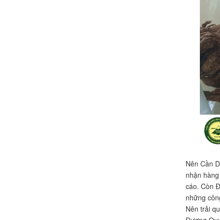
Nên Cần Dạ
nhận hàng 
cáo. Còn Đ
những công
Nên trải q
Đương Quy 