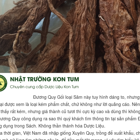
Đương Quy Gối loại Sâm này tuy hình dáng to, nhưng
i được xem là loại kém phẩm chất, chứ không như lời quảng cáo. Nên n
thấy rất kém, nhưng giá thành củ tươi thì cực kỳ cao và dùng thì khô
ương Quy công dụng ra sao thì quý khách tìm thông tin tại sản phẩm Đ
 dụng trong Sách. Không thần thánh hóa Dược Liệu.
ua thời gian, Việt Nam đã nhập giống Xuyên Quy, trồng để xuất khẩu, ch
mà cứ lùng tìm những cây lạ, để tiền mất tật mang, vì vậy tìm hiểu kỹ