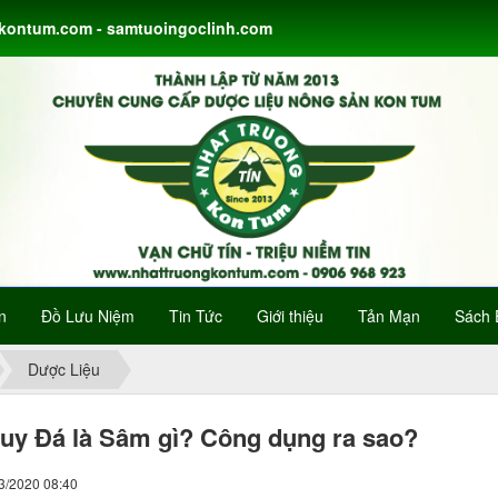
gkontum.com - samtuoingoclinh.com
n
Đồ Lưu Niệm
Tin Tức
Giới thiệu
Tản Mạn
Sách 
Dược Liệu
y Đá là Sâm gì? Công dụng ra sao?
03/2020 08:40