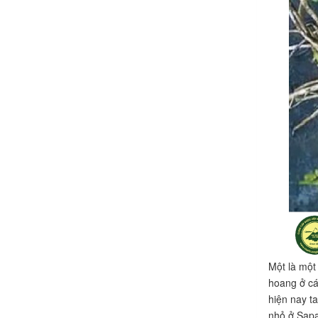
Một là một
hoang ở cá
hiện nay t
nhỏ ở Sapa