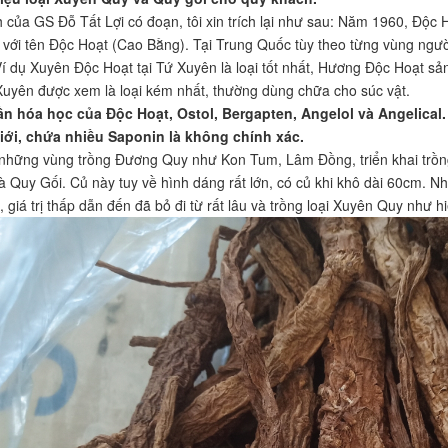
 của GS Đỗ Tất Lợi có đoạn, tôi xin trích lại như sau: Năm 1960, Độc 
ồ với tên Độc Hoạt (Cao Bằng). Tại Trung Quốc tùy theo từng vùng ngườ
Ví dụ Xuyên Độc Hoạt tại Tứ Xuyên là loại tốt nhất, Hương Độc Hoạt sả
Xuyên được xem là loại kém nhất, thường dùng chữa cho súc vật.
n hóa học của Độc Hoạt, Ostol, Bergapten, Angelol và Angelical. 
giới, chứa nhiều Saponin là không chính xác.
những vùng trồng Đương Quy như Kon Tum, Lâm Đồng, triển khai trồng
là Quy Gối. Củ này tuy về hình dáng rất lớn, có củ khi khô dài 60cm. 
g, giá trị thấp dẫn đến đã bỏ đi từ rất lâu và trồng loại Xuyên Quy như h