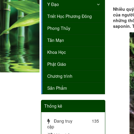
Y Đạo
Nhiều quý
của người
Triết Học Phương Đông
những thô
saponin. 
Phong Thủy
Tản Mạn
Khoa Học
Phật Giáo
Chương trình
Sản Phẩm
Thống kê
Đang truy
135
cập