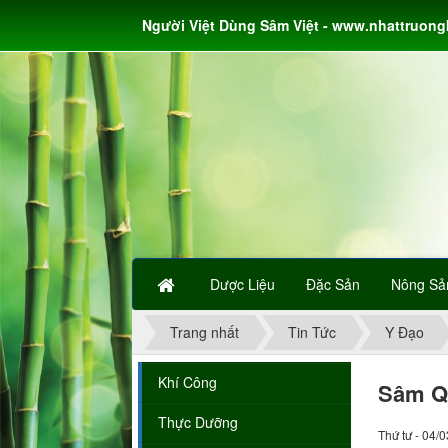
Người Việt Dùng Sâm Việt - www.nhattruon
Dược Liệu
Đặc Sản
Nông Sả
Trang nhất
Tin Tức
Y Đạo
Khí Công
Sâm Qu
Thực Dưỡng
Thứ tư - 04/