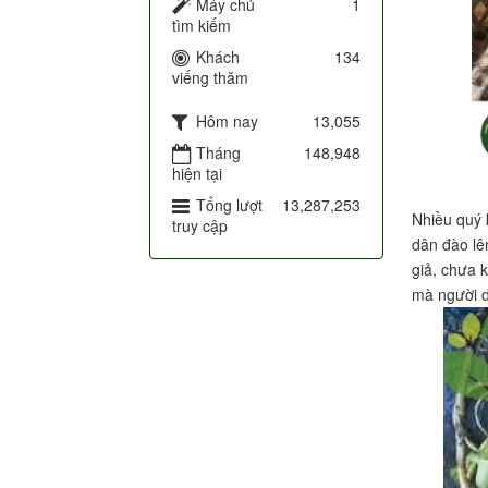
Máy chủ
1
tìm kiếm
Khách
134
viếng thăm
Hôm nay
13,055
Tháng
148,948
hiện tại
Tổng lượt
13,287,253
Nhiều quý 
truy cập
dân đào lê
giả, chưa 
mà người d