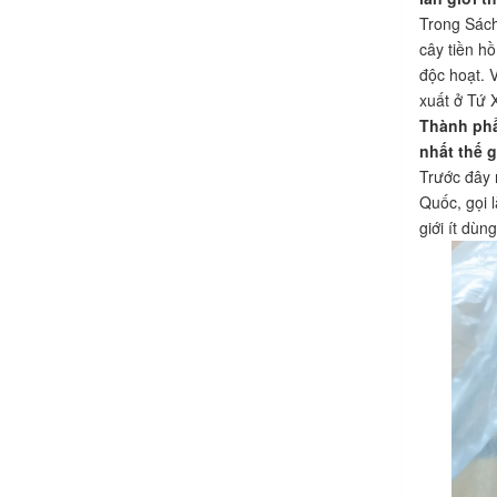
Trong Sách
cây tiền h
độc hoạt. 
xuất ở Tứ 
Thành phầ
nhất thế 
Trước đây 
Quốc, gọi 
giới ít dùn