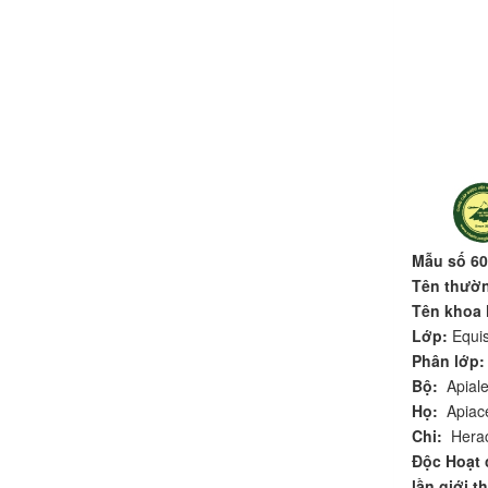
Mẫu số 60
Tên thườ
Tên khoa
Lớp:
Equis
Phân lớp
Bộ:
Apiale
Họ:
Apiace
Chi:
Herac
Độc Hoạt 
lần giới 