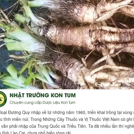
 loại Đương Quy nhập về từ những năm 1960, triển khai trồng tại vùng 
c tỉnh miền núi. Trong Những Cây Thuốc và Vị Thuốc Việt Nam có ghi
a vẫn phải nhập của Trung Quốc và Triều Tiên. Ta đã nhiều lần thí ng
 tỉnh Lào Cai, chưa phổ biến rộng rãi.