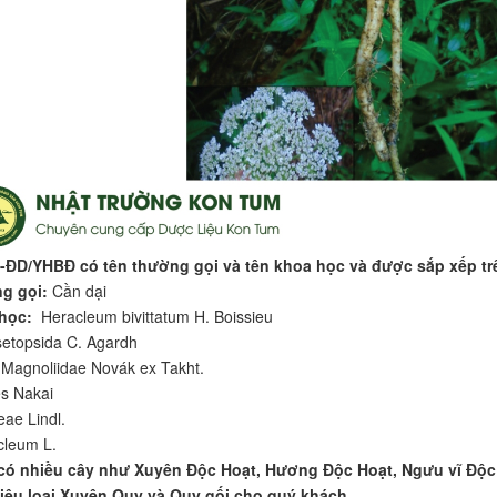
-ĐD/YHBĐ có tên thường gọi và tên khoa học và được sắp xếp tr
ng gọi:
Cần dại
 học:
Heracleum bivittatum H. Boissieu
etopsida C. Agardh
:
Magnoliidae Novák ex Takht.
s Nakai
ae Lindl.
leum L.
có nhiều cây như Xuyên Độc Hoạt, Hương Độc Hoạt, Ngưu vĩ Độc 
thiệu loại Xuyên Quy và Quy gối cho quý khách.