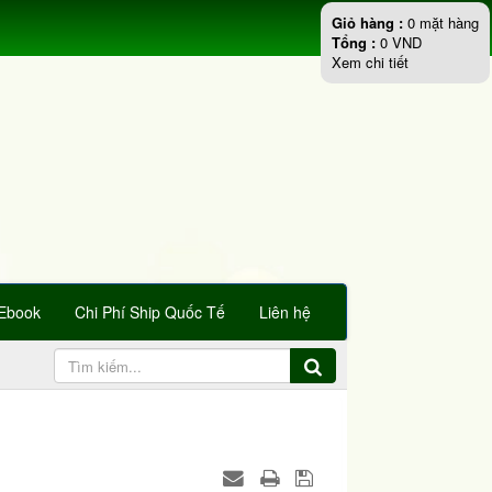
Giỏ hàng :
0
mặt hàng
Tổng :
0
VND
Xem chi tiết
Ebook
Chi Phí Ship Quốc Tế
Liên hệ