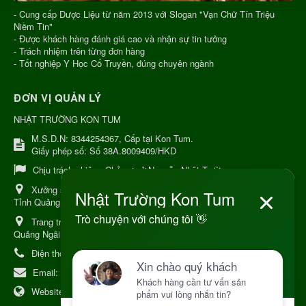
- Cung cấp Dược Liệu từ năm 2013 với Slogan "Vạn Chữ Tín Triệu
Niềm Tin"
- Được khách hàng đánh giá cao và nhận sự tin tưởng
- Trách nhiệm trên từng đơn hàng
- Tốt nghiệp Y Học Cổ Truyền, đúng chuyên ngành
ĐƠN VỊ QUẢN LÝ
NHẬT TRƯỜNG KON TUM
M.S.D.N: 8344254367, Cấp tại Kon Tum.
Giấy phép số: Số 38A.8009409/HKD
Chịu trách nhiệm:
Chủ cơ sở Nguyễn Nhật Trường
Xưởng sản xuất:
34 Lý Thường Kiệt, Tổ 6, Phường Kon Tum,
Tỉnh Quảng Ngải
Trang trại Dược Liệu Hữu Cơ:
Khu 37 Hộ Xã Măng Đen Tỉnh
Quảng Ngãi
Điện thoại:
+84 906968923
Email:
kinhdoanh@nhattruongkontum.com
Website:
https://www.nhattruongkontum.com