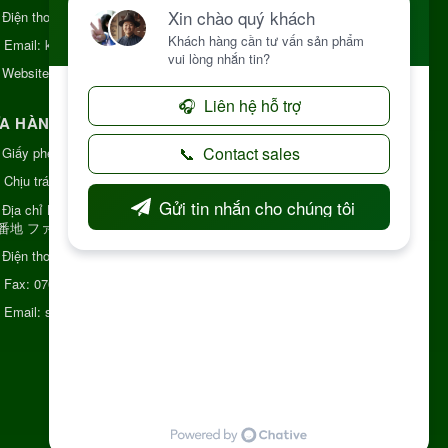
Điện thoại:
+84 906968923
Email:
kinhdoanh@nhattruongkontum.com
Website:
https://www.nhattruongkontum.com
A HÀNG GIỚI THIỆU TẠI NHẬT BẢN
Giấy phép số: 080-9475-1379
Chịu trách nhiệm:
MR THƯƠNG
Địa chỉ Nhật Bản:
日本 愛知県刈谷市神明町6丁目
8番地 ファミール神明
Điện thoại:
080-9475-1379
Fax:
070-9178-7979
Email:
syixl13029@yahoo.co.jp