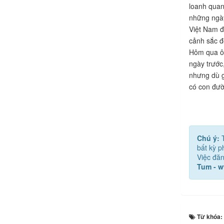
loanh quan
những ngà
Việt Nam đ
cảnh sắc đ
Hôm qua ôn
ngày trước
nhưng dù gì
có con đườ
Chú ý:
bất kỳ 
Việc đăn
Tum - 
Từ khóa: