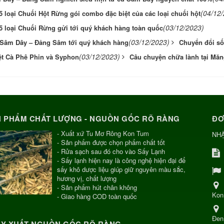
(04/12
 loại Chuối Hột Rừng gói combo đặc biệt của các loại chuối hột
(03/12/2023)
 loại Chuối Rừng gửi tới quý khách hàng toàn quốc
(03/12/2023)
 Sâm Dây – Đảng Sâm tới quý khách hàng
Chuyển đổi số
(03/12/2023)
ệt Cà Phê Phin và Syphon
Câu chuyện chữa lành tại M
 PHẨM CHẤT LƯỢNG - NGUỒN GỐC RÕ RÀNG
ĐƠ
- Xuất xứ Tu Mơ Rông Kon Tum
NH
- Sản phẩm được chọn phẩm chất tốt
- Rửa sạch sau đó cho vào Sấy Lạnh
- Sấy lạnh hiện nay là công nghệ hiện đại để
sấy khô dược liệu giúp giữ nguyên màu sắc,
hương vị, chất lượng
- Sản phẩm hút chân không
Kon
- Giao hàng COD toàn quốc
Đen
Y XUẤT NGUỒN GỐC RÕ RÀNG