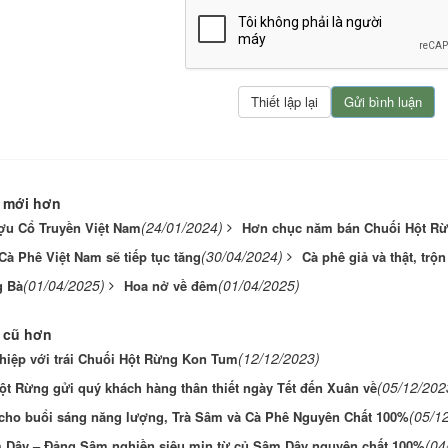
 mới hơn
(24/01/2024)
u Cổ Truyền Việt Nam
Hơn chục năm bán Chuối Hột R
(30/04/2024)
Cà Phê Việt Nam sẽ tiếp tục tăng
Cà phê giả và thật, trộ
(01/04/2025)
(01/04/2025)
g Bà
Hoa nở về đêm
 cũ hơn
(12/12/2023)
hiệp với trái Chuối Hột Rừng Kon Tum
(05/12/202
ột Rừng gửi quý khách hàng thân thiết ngày Tết đến Xuân về
(05/1
ho buổi sáng năng lượng, Trà Sâm và Cà Phê Nguyên Chất 100%
(04
 Dây – Đảng Sâm nghiền siêu mịn từ củ Sâm Dây nguyên chất 100%