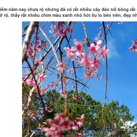
điểm năm nay chưa rộ nhưng đã có rất nhiều cây đào trổ bông rất 
ở rộ, thấy rất nhiều chim màu xanh nhỏ hót líu lo bên trên, đẹp 