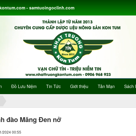
gkontum.com - samtuoingoclinh.com
n
Đồ Lưu Niệm
Tin Tức
Giới thiệu
Tản Mạn
Sách 
nh đào Măng Đen nở
01/2024 00:55