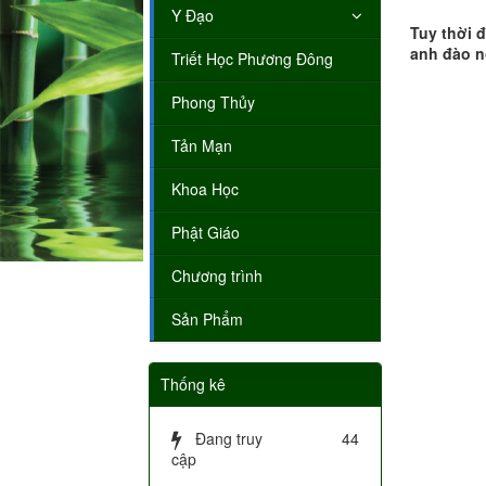
Y Đạo
Tuy thời 
anh đào n
Triết Học Phương Đông
Phong Thủy
Tản Mạn
Khoa Học
Phật Giáo
Chương trình
Sản Phẩm
Thống kê
Đang truy
44
cập