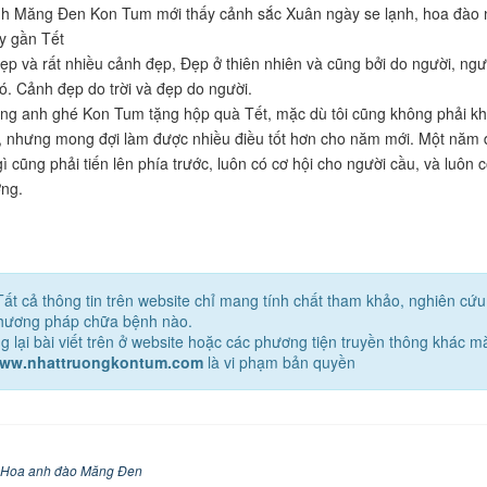
h Măng Đen Kon Tum mới thấy cảnh sắc Xuân ngày se lạnh, hoa đào n
y gần Tết
ẹp và rất nhiều cảnh đẹp, Đẹp ở thiên nhiên và cũng bởi do người, ng
ó. Cảnh đẹp do trời và đẹp do người.
g anh ghé Kon Tum tặng hộp quà Tết, mặc dù tôi cũng không phải khá
, nhưng mong đợi làm được nhiều điều tốt hơn cho năm mới. Một năm 
 cũng phải tiến lên phía trước, luôn có cơ hội cho người cầu, và luôn 
ng.
Tất cả thông tin trên website chỉ mang tính chất tham khảo, nghiên cứ
phương pháp chữa bệnh nào.
g lại bài viết trên ở website hoặc các phương tiện truyền thông khác 
www.nhattruongkontum.com
là vi phạm bản quyền
Hoa anh đào Măng Đen