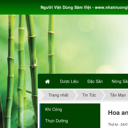
Người Việt Dùng Sâm Việt - www.nhattruon
Dược Liệu
Đặc Sản
Nông Sả
Trang nhất
Tin Tức
Tản Mạn
Khí Công
Hoa a
Thực Dưỡng
Thứ tư - 24/