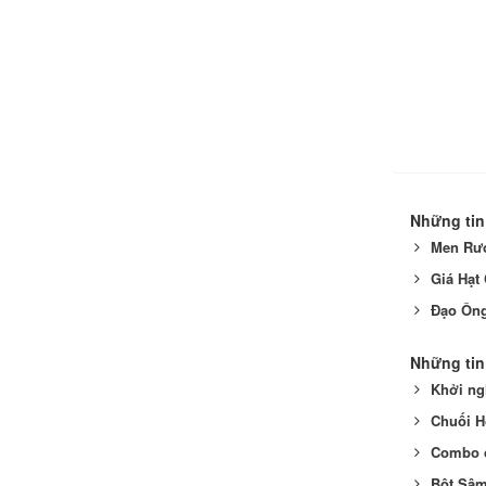
Những tin
Men Rượ
Giá Hạt 
Đạo Ôn
Những tin
Khởi ng
Chuối H
Combo c
Bột Sâm