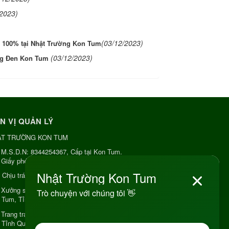
/2023)
(03/12/2023)
 100% tại Nhật Trường Kon Tum
(03/12/2023)
ăng Đen Kon Tum
N VỊ QUẢN LÝ
ẬT TRƯỜNG KON TUM
M.S.D.N: 8344254367, Cấp tại Kon Tum.
Giấy phép số: Số 38A.8009409/HKD
Chịu trách nhiệm:
Chủ cơ sở Nguyễn Nhật Trường
Xưởng sản xuất:
34 Lý Thường Kiệt, Tổ 6, Phường
 Tum, Tỉnh Quảng Ngải
Trang trại Dược Liệu Hữu Cơ:
Khu 37 Hộ Xã Măng
 Tỉnh Quảng Ngãi