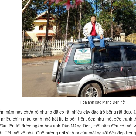
Hoa anh đào Măng Đen nở
iểm năm nay chưa rộ nhưng đã có rất nhiều cây đào trổ bông rất đẹp, ấ
ất nhiều chim màu xanh nhỏ hót líu lo bên trên, đẹp như một bức tranh 
 đầu tiên tôi được ngắm hoa anh Đào Măng Đen, mỗi năm đều có một v
ần Tết mới về nhà. Quê hương nơi sinh ra của mỗi người đều đẹp trong