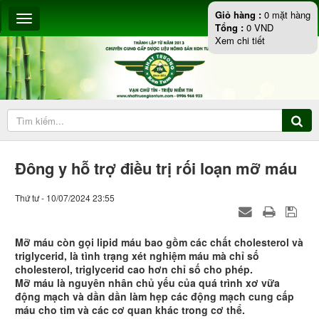
Giỏ hàng :
0
mặt hàng
Tổng :
0
VND
Xem chi tiết
Đông y hỗ trợ điều trị rối loạn mỡ máu
Thứ tư - 10/07/2024 23:55
Mỡ máu còn gọi lipid máu bao gồm các chất cholesterol và
triglycerid, là tình trạng xét nghiệm máu mà chỉ số
cholesterol, triglycerid cao hơn chỉ số cho phép.
Mỡ máu là nguyên nhân chủ yếu của quá trình xơ vữa
động mạch và dần dần làm hẹp các động mạch cung cấp
máu cho tim và các cơ quan khác trong cơ thể.