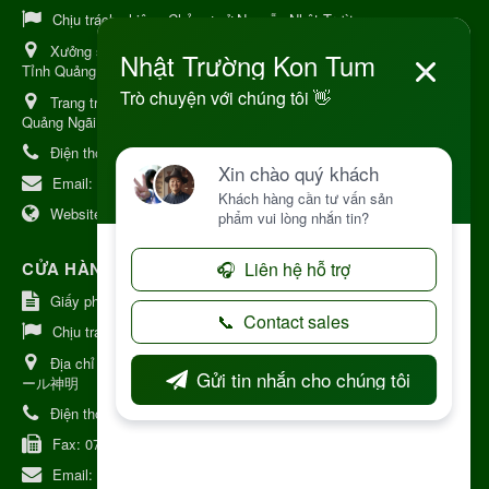
Chịu trách nhiệm:
Chủ cơ sở Nguyễn Nhật Trường
Xưởng sản xuất:
34 Lý Thường Kiệt, Tổ 6, Phường Kon Tum,
Tỉnh Quảng Ngải
Trang trại Dược Liệu Hữu Cơ:
Khu 37 Hộ Xã Măng Đen Tỉnh
Quảng Ngãi
Điện thoại:
+84 906968923
Email:
kinhdoanh@nhattruongkontum.com
Website:
https://www.nhattruongkontum.com
CỬA HÀNG GIỚI THIỆU TẠI NHẬT BẢN
Giấy phép số: 080-9475-1379
Chịu trách nhiệm:
MR THƯƠNG
Địa chỉ Nhật Bản:
日本 愛知県刈谷市神明町6丁目308番地 ファミ
ール神明
Điện thoại:
080-9475-1379
Fax:
070-9178-7979
Email:
syixl13029@yahoo.co.jp