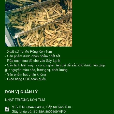
- Xuất xứ Tu Mơ Rông Kon Tum
- Sản phẩm được chọn phẩm chất tốt
- Rửa sạch sau đó cho vào Sấy Lạnh
- Sấy lạnh hiện nay là công nghệ hiện đại để sấy khô dược liệu giúp
giữ nguyên màu sắc, hương vị, chất lượng
- Sản phẩm hút chân không
- Giao hàng COD toàn quốc
ĐƠN VỊ QUẢN LÝ
NHẬT TRƯỜNG KON TUM
M.S.D.N: 8344254367, Cấp tại Kon Tum.
Giấy phép số: Số 38A.8009409/HKD