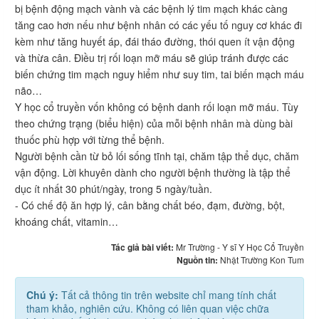
bị bệnh động mạch vành và các bệnh lý tim mạch khác càng
tăng cao hơn nếu như bệnh nhân có các yếu tố nguy cơ khác đi
kèm như tăng huyết áp, đái tháo đường, thói quen ít vận động
và thừa cân. Điều trị rối loạn mỡ máu sẽ giúp tránh được các
biến chứng tim mạch nguy hiểm như suy tim, tai biến mạch máu
não…
Y học cổ truyền vốn không có bệnh danh rối loạn mỡ máu. Tùy
theo chứng trạng (biểu hiện) của mỗi bệnh nhân mà dùng bài
thuốc phù hợp với từng thể bệnh.
Người bệnh cần từ bỏ lối sống tĩnh tại, chăm tập thể dục, chăm
vận động. Lời khuyên dành cho người bệnh thường là tập thể
dục ít nhất 30 phút/ngày, trong 5 ngày/tuần.
- Có chế độ ăn hợp lý, cân bằng chất béo, đạm, đường, bột,
khoáng chất, vitamin…
Tác giả bài viết:
Mr Trường - Y sĩ Y Học Cổ Truyền
Nguồn tin:
Nhật Trường Kon Tum
Chú ý:
Tất cả thông tin trên website chỉ mang tính chất
tham khảo, nghiên cứu. Không có liên quan việc chữa