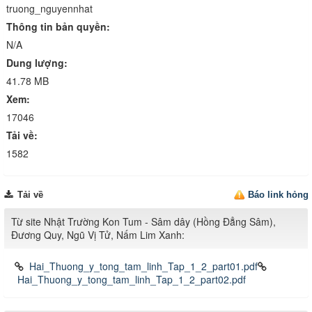
truong_nguyennhat
Thông tin bản quyền:
N/A
Dung lượng:
41.78 MB
Xem:
17046
Tải về:
1582
Tải về
Báo link hỏng
Từ site Nhật Trường Kon Tum - Sâm dây (Hồng Đẳng Sâm),
Đương Quy, Ngũ Vị Tử, Nấm Lim Xanh:
Hai_Thuong_y_tong_tam_linh_Tap_1_2_part01.pdf
Hai_Thuong_y_tong_tam_linh_Tap_1_2_part02.pdf