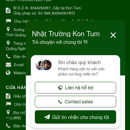
M.S.D.N: 8344254367, Cấp tại Kon Tum.
Giấy phép số: Số 38A.8009409/HKD
Chịu trách nhiệm:
Chủ cơ sở Nguyễn Nhật Trường
Xưởng sản xuất:
34 Lý Thường Kiệt, Tổ 6, Phường Kon Tum,
Tỉnh Quảng Ngải
Trang trại Dược Liệu Hữu Cơ:
Khu 37 Hộ Xã Măng Đen Tỉnh
Quảng Ngãi
Điện thoại:
+84 906968923
Email:
kinhdoanh@nhattruongkontum.com
Website:
https://www.nhattruongkontum.com
CỬA HÀNG GIỚI THIỆU TẠI NHẬT BẢN
Giấy phép số: 080-9475-1379
Chịu trách nhiệm:
MR THƯƠNG
Địa chỉ Nhật Bản:
日本 愛知県刈谷市神明町6丁目308番地 ファミ
ール神明
Điện thoại:
080-9475-1379