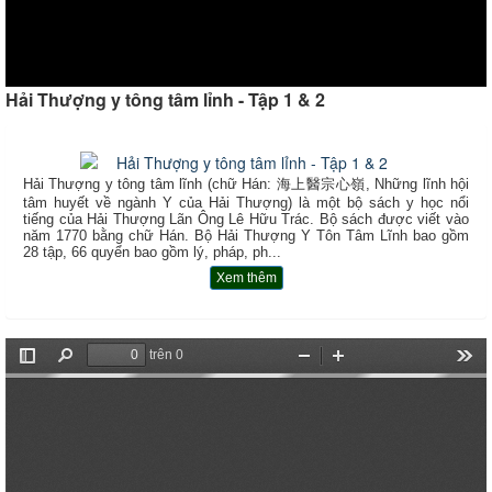
Hải Thượng y tông tâm lỉnh - Tập 1 & 2
Hải Thượng y tông tâm lĩnh (chữ Hán: 海上醫宗心嶺, Những lĩnh hội
tâm huyết về ngành Y của Hải Thượng) là một bộ sách y học nổi
tiếng của Hải Thượng Lãn Ông Lê Hữu Trác. Bộ sách được viết vào
năm 1770 bằng chữ Hán. Bộ Hải Thượng Y Tôn Tâm Lĩnh bao gồm
28 tập, 66 quyển bao gồm lý, pháp, ph...
Xem thêm