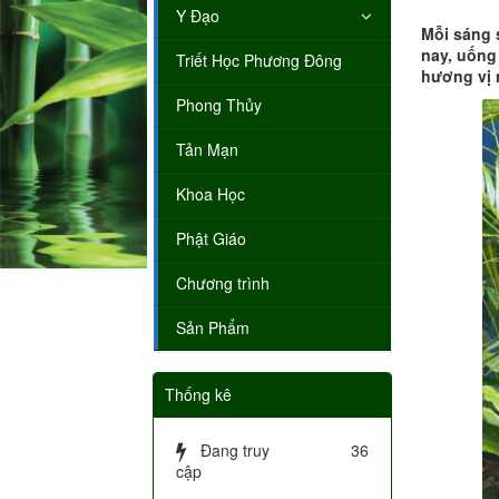
Y Đạo
Mỗi sáng 
nay, uống
Triết Học Phương Đông
hương vị 
Phong Thủy
Tản Mạn
Khoa Học
Phật Giáo
Chương trình
Sản Phẩm
Thống kê
Đang truy
36
cập