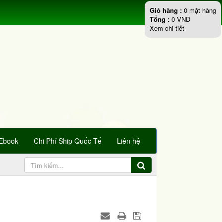
Giỏ hàng :
0
mặt hàng
Tổng :
0
VND
Xem chi tiết
Ebook
Chi Phí Ship Quốc Tế
Liên hệ