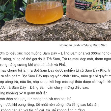
Những lưu ý khi sử dụng Đẳng Sâm
ớm tôi đều xúc một muỗng Sâm Dây – Đảng Sâm pha với 300ml nóng đ
ỗi sáng, cũng có thể gọi đó là Trà Sâm, Trà ra màu đẹp mắt, thơm ngọ
trong, tăng cường khí cho Lá Lách và Phổ.
nay chúng tôi làm ra Bột Sâm Dây được nghiền từ củ Sâm Dây Khô, trả
 ra sản phẩm Bột Sâm Dây mịn nguyên chất 100%, nắm giữ bí quyết 
hợp uống trà, nấu ăn, nấp soup, kết hợp các loại thảo dược cổ truyền k
ước trà Sâm Dây – Đảng Sâm cần chú ý những điều sau:
ùng khoảng 5-10 gram mỗi lần
cẩn thận cho phụ nữ mang thai và cho con bú.
g nước khi bụng rỗng, tốt nhất nên uống nửa tiếng sau bữa ăn.
không nên ăn với tỏi, củ cải, trà, để không ảnh hưởng