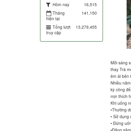
Hôm nay
16,515
Tháng
141,150
hiện tại
Tổng lượt
13,279,455
truy cập
Mỗi sáng s
thay Trà m
êm ái bên 
Nhiều năm 
kỳ công để
mịn thích 
Khi uống n
•Thường d
• Sử dụng 
• Đừng uốn
•Đảng sâm 