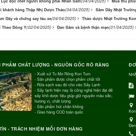
(04/04/2025)
Lục độc chết người không phải Nhân Sâm
Mùa thu phò
(04/04/2025)
i khách hàng Thập Nhị Dược Thảo
Sâm Dây Nhật Trườn
(04/04/2025)
m Dây và chứng say tàu xe
Thảo dược Nhật Trường Kon
(02/04/2025)
(01/04/2025)
í Theo Đông Y
Đan Sâm và bệnh thận mạn
 PHẨM CHẤT LƯỢNG - NGUỒN GỐC RÕ RÀNG
ĐƠ
- Xuất xứ Tu Mơ Rông Kon Tum
NH
- Sản phẩm được chọn phẩm chất tốt
- Rửa sạch sau đó cho vào Sấy Lạnh
- Sấy lạnh hiện nay là công nghệ hiện đại để
sấy khô dược liệu giúp giữ nguyên màu sắc,
hương vị, chất lượng
- Sản phẩm hút chân không
Kon
- Giao hàng COD toàn quốc
Đen
TÍN - TRÁCH NHIỆM MỖI ĐƠN HÀNG