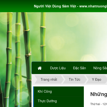
Người Việt Dùng Sâm Việt - www.nhattruon
Dược Liệu
Đặc Sản
Nông Sả
Trang nhất
Tin Tức
Y Đạo
Khí Công
Những 
Thực Dưỡng
Thứ hai - 12