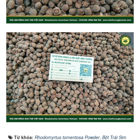
Từ khóa:
Rhodomyrtus tomentosa Powder
,
Bột Trái Sim