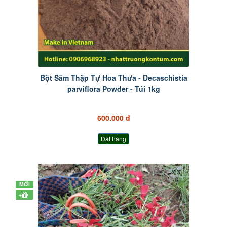
Bột Sâm Thập Tự Hoa Thưa - Decaschistia
parviflora Powder - Túi 1kg
600.000 đ
Đặt hàng
MỚI
+