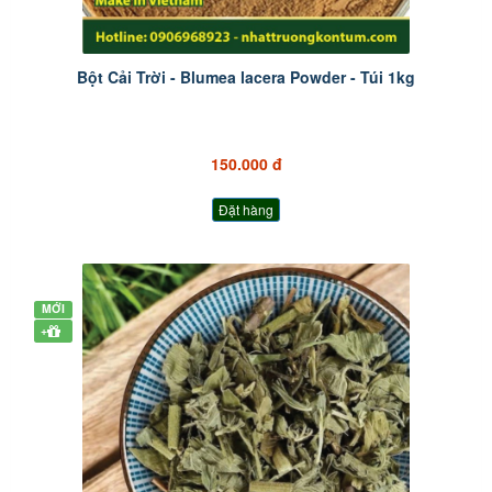
Bột Cải Trời - Blumea lacera Powder - Túi 1kg
150.000 đ
Đặt hàng
MỚI
+