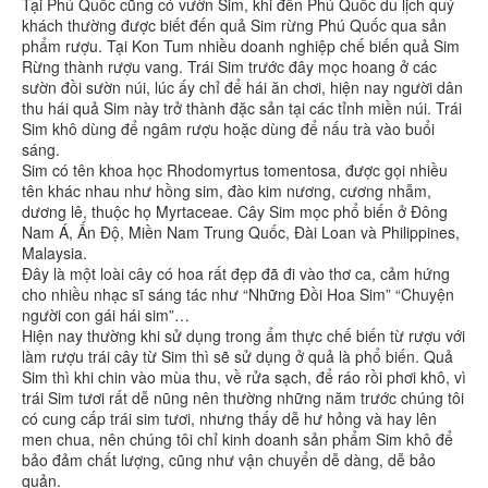
Tại Phú Quốc cũng có vườn Sim, khi đến Phú Quốc du lịch quý
khách thường được biết đến quả Sim rừng Phú Quốc qua sản
phẩm rượu. Tại Kon Tum nhiều doanh nghiệp chế biến quả Sim
Rừng thành rượu vang. Trái Sim trước đây mọc hoang ở các
sườn đồi sườn núi, lúc ấy chỉ để hái ăn chơi, hiện nay người dân
thu hái quả Sim này trở thành đặc sản tại các tỉnh miền núi. Trái
Sim khô dùng để ngâm rượu hoặc dùng để nấu trà vào buổi
sáng.
Sim có tên khoa học Rhodomyrtus tomentosa, được gọi nhiều
tên khác nhau như hồng sim, đào kim nương, cương nhẫm,
dương lê, thuộc họ Myrtaceae. Cây Sim mọc phổ biến ở Đông
Nam Á, Ấn Độ, Miền Nam Trung Quốc, Đài Loan và Philippines,
Malaysia.
Đây là một loài cây có hoa rất đẹp đã đi vào thơ ca, cảm hứng
cho nhiều nhạc sĩ sáng tác như “Những Đồi Hoa Sim” “Chuyện
người con gái hái sim”…
Hiện nay thường khi sử dụng trong ẩm thực chế biến từ rượu với
làm rượu trái cây từ Sim thì sẽ sử dụng ở quả là phổ biến. Quả
Sim thì khi chin vào mùa thu, về rửa sạch, để ráo rồi phơi khô, vì
trái Sim tươi rất dễ nũng nên thường những năm trước chúng tôi
có cung cấp trái sim tươi, nhưng thấy dễ hư hỏng và hay lên
men chua, nên chúng tôi chỉ kinh doanh sản phẩm Sim khô để
bảo đảm chất lượng, cũng như vận chuyển dễ dàng, dễ bảo
quản.