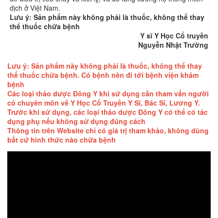
dịch ở Việt Nam.
Lưu ý: Sản phẩm này không phải là thuốc, không thể thay
thể thuốc chữa bệnh
Y sĩ Y Học Cổ truyền
Nguyễn Nhật Trường
Lưu ý: Sản phẩm này không phải là thuốc, không thể thay
thế thuốc chữa bệnh. Có bệnh nên đi tới bệnh viện khám
bệnh
Các loại thảo dược Đông Y khi sử dụng cần tham vấn người
có chuyên môn về Y Học Cổ Truyền Y Sĩ, Bác Sĩ, Lương Y.
Trước khi sử dụng, các loại thảo dược Đông Y có thể có tác
dụng phụ nếu không sử dụng đúng cách
Thông tin trên Website chỉ có giá trị tham khảo, không dùng
bất cứ hình thức nào chữa bệnh