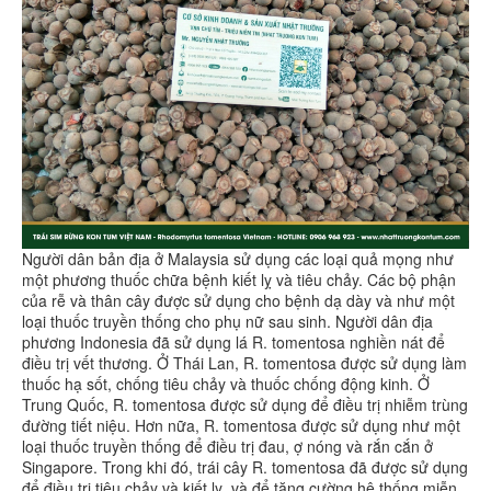
Người dân bản địa ở Malaysia sử dụng các loại quả mọng như
một phương thuốc chữa bệnh kiết lỵ và tiêu chảy. Các bộ phận
của rễ và thân cây được sử dụng cho bệnh dạ dày và như một
loại thuốc truyền thống cho phụ nữ sau sinh. Người dân địa
phương Indonesia đã sử dụng lá R. tomentosa nghiền nát để
điều trị vết thương. Ở Thái Lan, R. tomentosa được sử dụng làm
thuốc hạ sốt, chống tiêu chảy và thuốc chống động kinh. Ở
Trung Quốc, R. tomentosa được sử dụng để điều trị nhiễm trùng
đường tiết niệu. Hơn nữa, R. tomentosa được sử dụng như một
loại thuốc truyền thống để điều trị đau, ợ nóng và rắn cắn ở
Singapore. Trong khi đó, trái cây R. tomentosa đã được sử dụng
để điều trị tiêu chảy và kiết lỵ, và để tăng cường hệ thống miễn