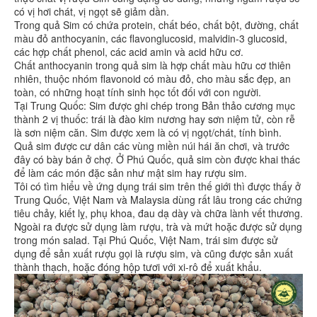
có vị hơi chát, vị ngọt sẽ giảm dần.
Trong quả Sim có chứa protein, chất béo, chất bột, đường, chất
màu đỏ anthocyanin, các flavonglucosid, malvidin-3 glucosid,
các hợp chất phenol, các acid amin và acid hữu cơ.
Chất anthocyanin trong quả sim là hợp chất màu hữu cơ thiên
nhiên, thuộc nhóm flavonoid có màu đỏ, cho màu sắc đẹp, an
toàn, có những hoạt tính sinh học tốt đối với con người.
Tại Trung Quốc: Sim được ghi chép trong Bản thảo cương mục
thành 2 vị thuốc: trái là đào kim nương hay sơn niệm tử, còn rễ
là sơn niệm căn. Sim được xem là có vị ngọt/chát, tính bình.
Quả sim được cư dân các vùng miền núi hái ăn chơi, và trước
đây có bày bán ở chợ. Ở Phú Quốc, quả sim còn được khai thác
để làm các món đặc sản như mật sim hay rượu sim.
Tôi có tìm hiểu về ứng dụng trái sim trên thế giới thì được thấy ở
Trung Quốc, Việt Nam và Malaysia dùng rất lâu trong các chứng
tiêu chảy, kiết lỵ, phụ khoa, đau dạ dày và chữa lành vết thương.
Ngoài ra được sử dụng làm rượu, trà và mứt hoặc được sử dụng
trong món salad. Tại Phú Quốc, Việt Nam, trái sim được sử
dụng để sản xuất rượu gọi là rượu sim, và cũng được sản xuất
thành thạch, hoặc đóng hộp tươi với xi-rô để xuất khẩu.