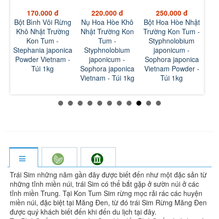
170.000 đ
220.000 đ
250.000 đ
ai
Bột Bình Vôi Rừng
Nụ Hoa Hòe Khô
Bột Hoa Hòe Nhật
Sơn
-
Khô Nhật Trường
Nhật Trường Kon
Trường Kon Tum -
Tu
Kon Tum -
Tum -
Styphnolobium
L
Stephania japonica
Styphnolobium
japonicum -
 -
Powder Vietnam -
japonicum -
Sophora japonica
Túi 1kg
Sophora japonica
Vietnam Powder -
D
Vietnam - Túi 1kg
Túi 1kg
Vie
Trái Sim những năm gần đây được biết đến như một đặc sản từ
những tỉnh miền núi, trái Sim có thể bắt gặp ở sườn núi ở các
tỉnh miền Trung. Tại Kon Tum Sim rừng mọc rải rác các huyện
miền núi, đặc biệt tại Măng Đen, từ đó trái Sim Rừng Măng Đen
được quý khách biết đến khi đến du lịch tại đây.