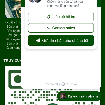
- Xuất xứ Tu Mơ Rông Kon Tum
- Sản phẩm được chọn phẩm chất tốt
- Rửa sạch sau đó cho vào Sấy Lạnh
- Sấy lạnh hiện nay là công nghệ hiện đại để sấy khô dược liệu giúp
giữ nguyên màu sắc, hương vị, chất lượng
- Sản phẩm hút chân không
- Giao hàng COD toàn quốc
TRUY XUẤT NGUỒN GỐC RÕ RÀNG
Tư vấn sản phẩm