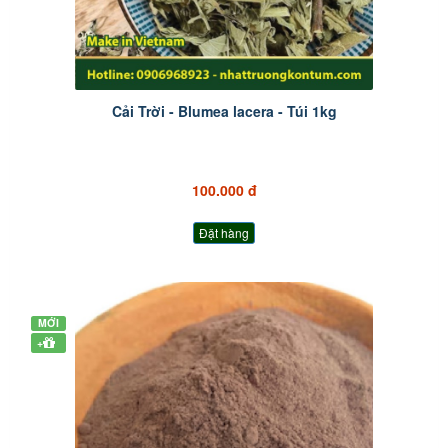
Cải Trời - Blumea lacera - Túi 1kg
100.000 đ
Đặt hàng
MỚI
+