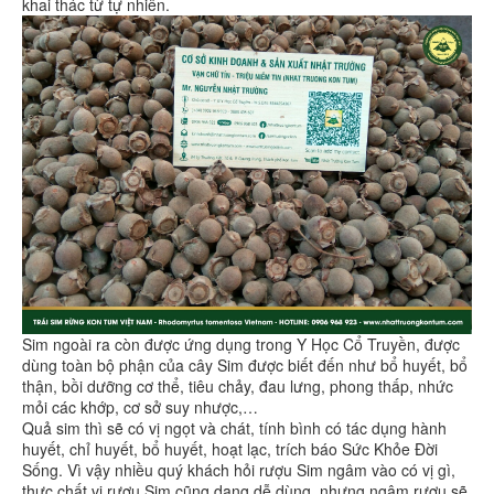
khai thác từ tự nhiên.
Sim ngoài ra còn được ứng dụng trong Y Học Cổ Truyền, được
dùng toàn bộ phận của cây Sim được biết đến như bổ huyết, bổ
thận, bồi dưỡng cơ thể, tiêu chảy, đau lưng, phong thấp, nhức
mỏi các khớp, cơ sở suy nhược,…
Quả sim thì sẽ có vị ngọt và chát, tính bình có tác dụng hành
huyết, chỉ huyết, bổ huyết, hoạt lạc, trích báo Sức Khỏe Đời
Sống. Vì vậy nhiều quý khách hỏi rượu Sim ngâm vào có vị gì,
thực chất vị rượu Sim cũng dạng dễ dùng, nhưng ngâm rượu sẽ