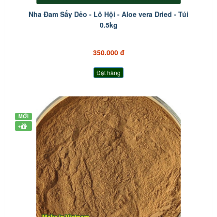
Nha Đam Sấy Dẻo - Lô Hội - Aloe vera Dried - Túi
0.5kg
350.000 đ
Đặt hàng
MỚI
+