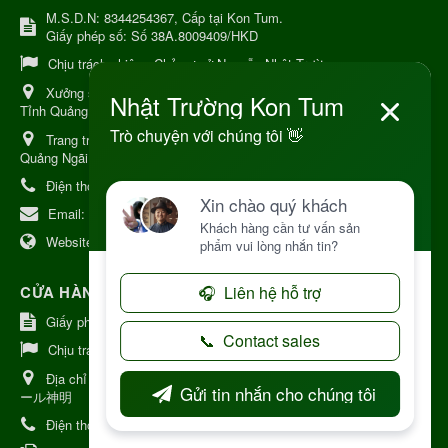
M.S.D.N: 8344254367, Cấp tại Kon Tum.
Giấy phép số: Số 38A.8009409/HKD
Chịu trách nhiệm:
Chủ cơ sở Nguyễn Nhật Trường
Xưởng sản xuất:
34 Lý Thường Kiệt, Tổ 6, Phường Kon Tum,
Tỉnh Quảng Ngải
Trang trại Dược Liệu Hữu Cơ:
Khu 37 Hộ Xã Măng Đen Tỉnh
Quảng Ngãi
Điện thoại:
+84 906968923
Email:
kinhdoanh@nhattruongkontum.com
Website:
https://www.nhattruongkontum.com
CỬA HÀNG GIỚI THIỆU TẠI NHẬT BẢN
Giấy phép số: 080-9475-1379
Chịu trách nhiệm:
MR THƯƠNG
Địa chỉ Nhật Bản:
日本 愛知県刈谷市神明町6丁目308番地 ファミ
ール神明
Điện thoại:
080-9475-1379