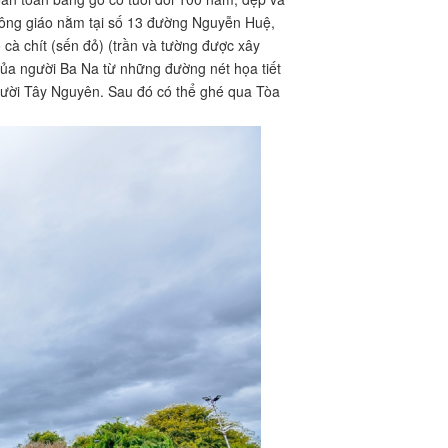
Công giáo nằm tại số 13 đường Nguyễn Huệ,
à chít (sến đỏ) (trần và tường được xây
 của người Ba Na từ những đường nét họa tiết
gười Tây Nguyên. Sau đó có thể ghé qua Tòa