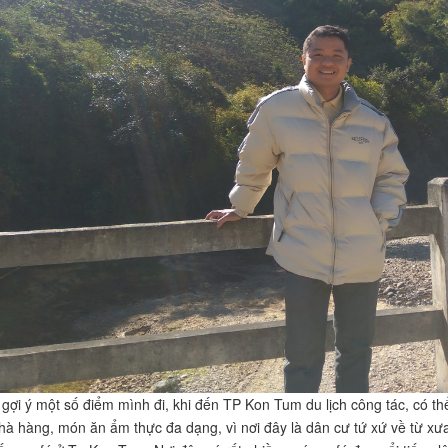
ỉ gợi ý một số điểm mình đi, khi đến TP Kon Tum du lịch công tác, có 
nhà hàng, món ăn ẩm thực đa dạng, vì nơi đây là dân cư tứ xứ về từ 