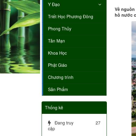
Y Đạo
Về nguồn 
hồ nước c
Triết Học Phương Đông
Phong Thủy
Tản Mạn
Khoa Học
Phật Giáo
Chương trình
Sản Phẩm
Thống kê
Đang truy
27
cập