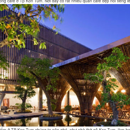
uống café ở Tp Kon Tum. Nơi đây có rất nhiều quán café đẹp nổi tiếng l
iểm ở TP Kon Tum chúng ta nên ghé, như nhà thờ gỗ Kon Tum, làm hoà