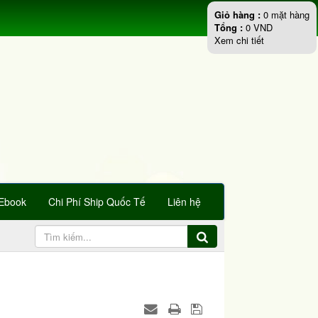
Giỏ hàng :
0
mặt hàng
Tổng :
0
VND
Xem chi tiết
Ebook
Chi Phí Ship Quốc Tế
Liên hệ