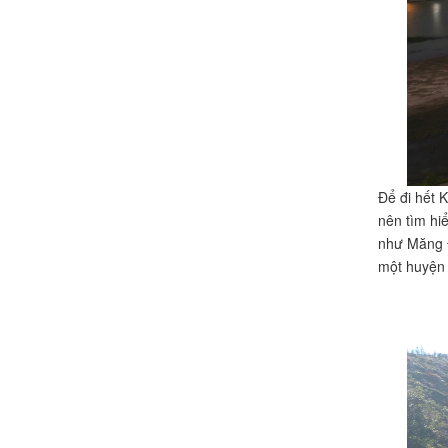
Để đi hết 
nên tìm hi
như Măng Đ
một huyện 