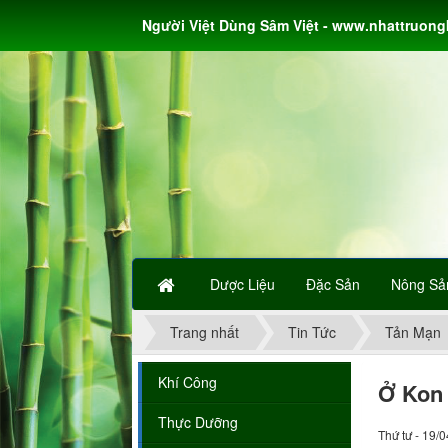
Người Việt Dùng Sâm Việt - www.nhattruon
Dược Liệu
Đặc Sản
Nông Sả
Trang nhất
Tin Tức
Tản Mạn
Khí Công
Ở Kon 
Thực Dưỡng
Thứ tư - 19/