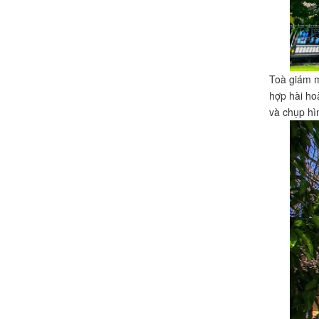
Toà giám m
hợp hài hoà
và chụp hì