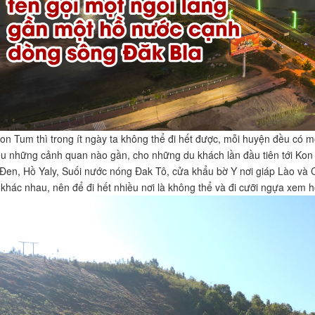
Kon Tum thì trong ít ngày ta không thể đi hết được, mỗi huyện đều có m
ểu những cảnh quan nào gần, cho những du khách lần đầu tiên tới Kon 
en, Hồ Yaly, Suối nước nóng Đak Tô, cửa khẩu bờ Y nơi giáp Lào và
khác nhau, nên để đi hết nhiều nơi là không thể và đi cưỡi ngựa xem ho