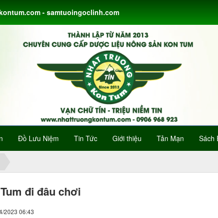
gkontum.com - samtuoingoclinh.com
n
Đồ Lưu Niệm
Tin Tức
Giới thiệu
Tản Mạn
Sách 
Tum đi đâu chơi
04/2023 06:43