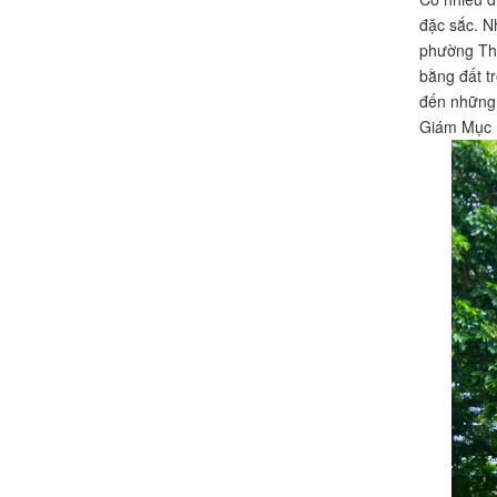
đặc sắc. N
phường Thố
bằng đất t
đến những 
Giám Mục