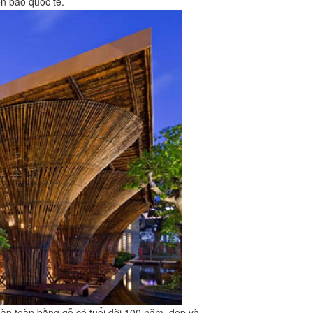
ên báo quốc tế.
n toàn bằng gỗ có tuổi đời 100 năm, đẹp và