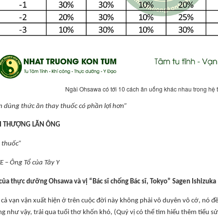
Ngài Ohsawa có tới 10 cách ăn uống khác nhau trong hệ 
nh dùng thức ăn thay thuốc có phần lợi hơn”
I THƯỢNG LÃN ÔNG
 thuốc”
 – Ông Tổ của Tây Y
ủa thực dưỡng Ohsawa và vị “Bác sĩ chống Bác sĩ, Tokyo” Sagen Ishizuka
t cả vạn vận xuất hiện ở trên cuộc đời này không phải vô duyên vô cớ, nó 
 như vậy, trải qua tuổi thơ khốn khó, (Quý vị có thể tìm hiểu thêm tiểu s