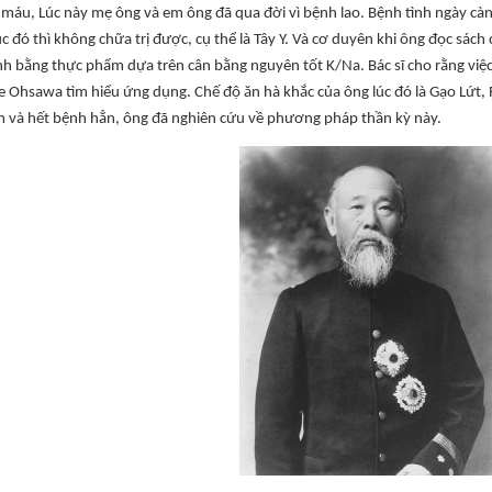
 máu, Lúc này mẹ ông và em ông đã qua đời vì bệnh lao. Bệnh tình ngày càng 
úc đó thì không chữa trị được, cụ thể là Tây Y. Và cơ duyên khi ông đọc sác
nh bằng thực phẩm dựa trên cân bằng nguyên tốt K/Na. Bác sĩ cho rằng việ
 Ohsawa tìm hiểu ứng dụng. Chế độ ăn hà khắc của ông lúc đó là Gạo Lứt, 
m và hết bệnh hẳn, ông đã nghiên cứu về phương pháp thần kỳ này.