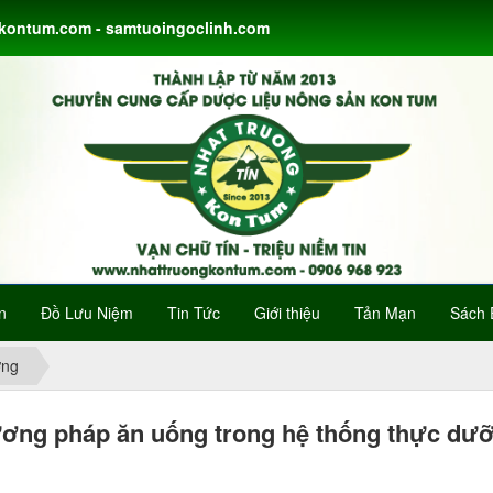
gkontum.com - samtuoingoclinh.com
n
Đồ Lưu Niệm
Tin Tức
Giới thiệu
Tản Mạn
Sách 
ỡng
ơng pháp ăn uống trong hệ thống thực dưỡ