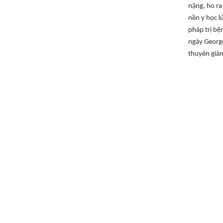
nặng, ho ra
nền y học l
pháp trị bệ
ngày George
thuyên giả