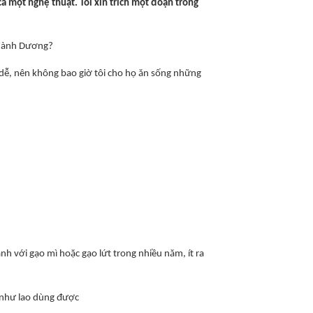
 một nghệ thuật. Tôi xin trích một đoạn trong
 thành Dương?
t dễ, nên không bao giờ tôi cho họ ăn sống những
 với gạo mì hoặc gạo lứt trong nhiều năm, ít ra
 như lao dùng được