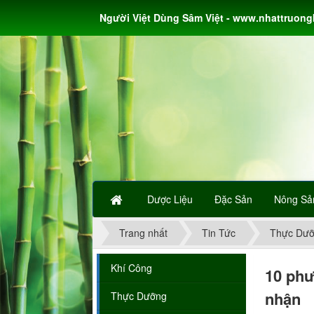
Người Việt Dùng Sâm Việt - www.nhattruon
Dược Liệu
Đặc Sản
Nông Sả
Trang nhất
Tin Tức
Thực Dư
Khí Công
10 phư
nhận
Thực Dưỡng