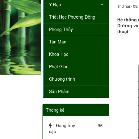
Y Đạo
Thứ hai - 09
Triết Học Phương Đông
Hệ thống 
Dương và 
Phong Thủy
thuật.
Tản Mạn
Khoa Học
Phật Giáo
Chương trình
Sản Phẩm
Thống kê
Đang truy
96
cập