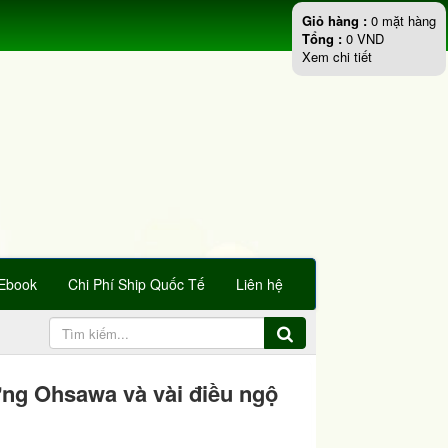
Giỏ hàng :
0
mặt hàng
Tổng :
0
VND
Xem chi tiết
Ebook
Chi Phí Ship Quốc Tế
Liên hệ
ng Ohsawa và vài điều ngộ