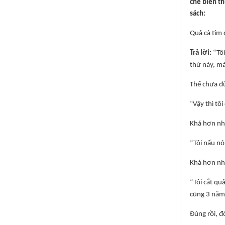
chế biến t
sách:
Quả cà tím 
Trả lời:
“Tôi
thứ này, mà
Thế chưa đủ
“Vậy thì tô
Khá hơn nh
“Tôi nấu nó
Khá hơn nh
“Tôi cắt qu
cũng 3 năm
Đúng rồi, đ