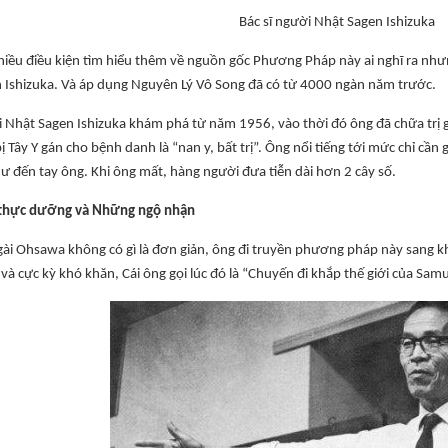
Bác sĩ người Nhật Sagen Ishizuka
iều điều kiện tìm hiểu thêm về nguồn gốc Phương Pháp này ai nghĩ ra nh
n Ishizuka. Và áp dụng Nguyên Lý Vô Song đã có từ 4000 ngàn năm trước.
i Nhật Sagen Ishizuka khám phá từ năm 1956, vào thời đó ông đã chữa trị
 Tây Y gán cho bệnh danh là “nan y, bất trị”. Ông nổi tiếng tới mức chỉ cần g
hư đến tay ông. Khi ông mất, hàng người đưa tiễn dài hơn 2 cây số.
 thực dưỡng và Những ngộ nhận
ài Ohsawa không có gì là đơn giản, ông đi truyền phương pháp này sang khắp
 và cực kỳ khó khăn, Cái ông gọi lúc đó là “Chuyến đi khắp thế giới của Sam