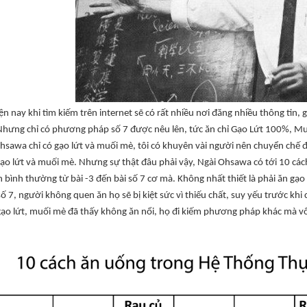
ện nay khi tìm kiếm trên internet sẽ có rất nhiều nơi đăng nhiều thông tin,
 Nhưng chỉ có phương pháp số 7 được nêu lên, tức ăn chỉ Gạo Lứt 100%, M
sawa chỉ có gạo lứt và muối mè, tôi có khuyên vài người nên chuyển chế độ
gạo lứt và muối mè. Nhưng sự thật đâu phải vậy, Ngài Ohsawa có tới 10 các
 bình thường từ bài -3 đến bài số 7 cơ mà. Không nhất thiết là phải ăn gạo
số 7, người không quen ăn họ sẽ bị kiệt sức vì thiếu chất, suy yếu trước 
ạo lứt, muối mè đã thấy không ăn nổi, họ đi kiếm phương pháp khác mà vô 