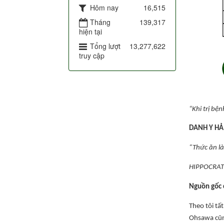
Hôm nay
16,515
Tháng
139,317
hiện tại
Tổng lượt
13,277,622
truy cập
“Khi trị bệ
DANH Y HẢ
“Thức ăn là
HIPPOCRATE
Nguồn gốc c
Theo tôi tấ
Ohsawa cũng