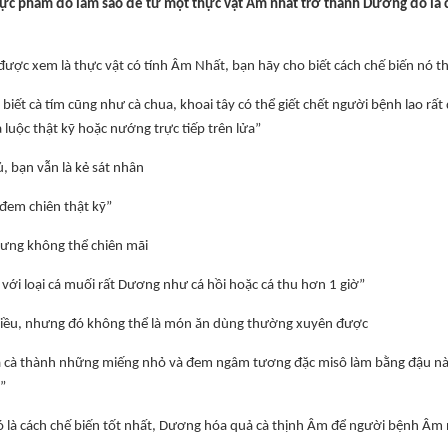
hực phẩm đó làm sao để từ một thực vật Âm nhất trở thành Dương đó là cả
được xem là thực vật có tính Âm Nhất, bạn hãy cho biết cách chế biến nó
 biết cà tím cũng như cà chua, khoai tây có thể giết chết người bệnh lao rấ
 luộc thật kỹ hoặc nướng trực tiếp trên lửa”
, bạn vẫn là kẻ sát nhân
i đem chiên thật kỹ”
ưng không thể chiên mãi
 với loại cá muối rất Dương như cá hồi hoặc cá thu hơn 1 giờ”
iều, nhưng đó không thể là món ăn dùng thường xuyên được
ả cà thành những miếng nhỏ và đem ngâm tương đặc misô làm bằng đậu nành
”
ó là cách chế biến tốt nhất, Dương hóa quả cà thịnh Âm để người bệnh Âm