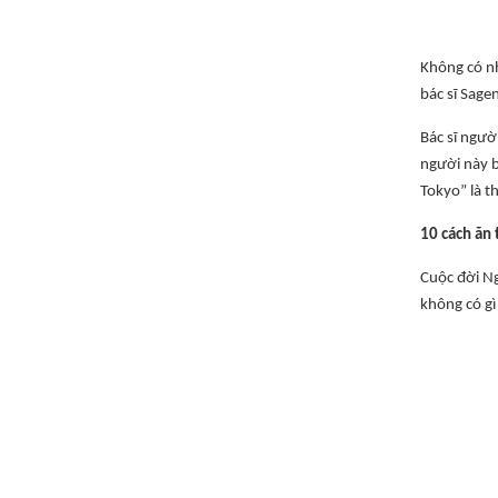
Không có nh
bác sĩ Sage
Bác sĩ ngườ
người này bị
Tokyo” là t
10 cách ăn
Cuộc đời Ng
không có gì