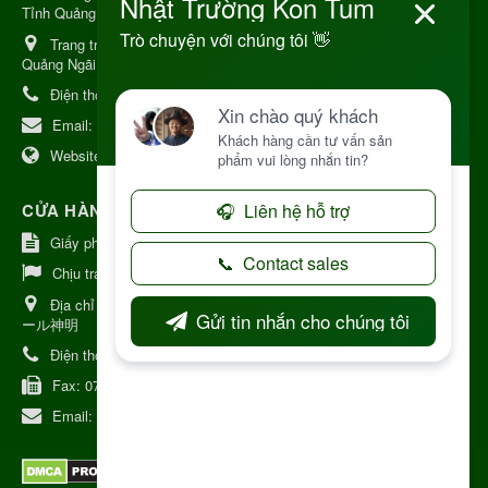
Tỉnh Quảng Ngải
Trang trại Dược Liệu Hữu Cơ:
Khu 37 Hộ Xã Măng Đen Tỉnh
Quảng Ngãi
Điện thoại:
+84 906968923
Email:
kinhdoanh@nhattruongkontum.com
Website:
https://www.nhattruongkontum.com
CỬA HÀNG GIỚI THIỆU TẠI NHẬT BẢN
Giấy phép số: 080-9475-1379
Chịu trách nhiệm:
MR THƯƠNG
Địa chỉ Nhật Bản:
日本 愛知県刈谷市神明町6丁目308番地 ファミ
ール神明
Điện thoại:
080-9475-1379
Fax:
070-9178-7979
Email:
syixl13029@yahoo.co.jp