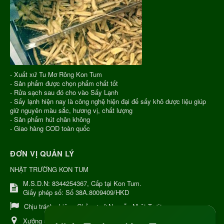
- Xuất xứ Tu Mơ Rông Kon Tum
- Sản phẩm được chọn phẩm chất tốt
- Rửa sạch sau đó cho vào Sấy Lạnh
- Sấy lạnh hiện nay là công nghệ hiện đại để sấy khô dược liệu giúp
giữ nguyên màu sắc, hương vị, chất lượng
- Sản phẩm hút chân không
- Giao hàng COD toàn quốc
ĐƠN VỊ QUẢN LÝ
NHẬT TRƯỜNG KON TUM
M.S.D.N: 8344254367, Cấp tại Kon Tum.
Giấy phép số: Số 38A.8009409/HKD
Chịu trách nhiệm:
Chủ cơ sở Nguyễn Nhật Trường
Xưởng sản xuất:
34 Lý Thường Kiệt, Tổ 6, Phường Kon Tum,