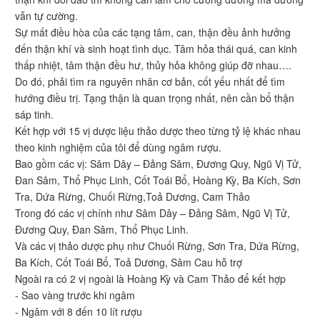
vẫn tự cường.
Sự mất điều hòa của các tạng tâm, can, thận đều ảnh hưởng
đến thận khí và sinh hoạt tình dục. Tâm hỏa thái quá, can kinh
thấp nhiệt, tâm thận đều hư, thủy hỏa không giúp đỡ nhau….
Do đó, phải tìm ra nguyên nhân cơ bản, cốt yếu nhất để tìm
hướng điều trị. Tạng thận là quan trọng nhất, nên cần bổ thận
sáp tinh.
Kết hợp với 15 vị dược liệu thảo dược theo từng tỷ lệ khác nhau
theo kinh nghiệm của tôi để dùng ngâm rượu.
Bao gồm các vị: Sâm Dây – Đảng Sâm, Đương Quy, Ngũ Vị Tử,
Đan Sâm, Thổ Phục Linh, Cốt Toái Bổ, Hoàng Kỳ, Ba Kích, Sơn
Tra, Dứa Rừng, Chuối Rừng,Toả Dương, Cam Thảo
Trong đó các vị chính như Sâm Dây – Đảng Sâm, Ngũ Vị Tử,
Đương Quy, Đan Sâm, Thổ Phục Linh.
Và các vị thảo dược phụ như Chuối Rừng, Sơn Tra, Dứa Rừng,
Ba Kích, Cốt Toái Bổ, Toả Dương, Sâm Cau hỗ trợ
Ngoài ra có 2 vị ngoài là Hoàng Kỳ và Cam Thảo để kết hợp
- Sao vàng trước khi ngâm
- Ngâm với 8 đến 10 lít rượu