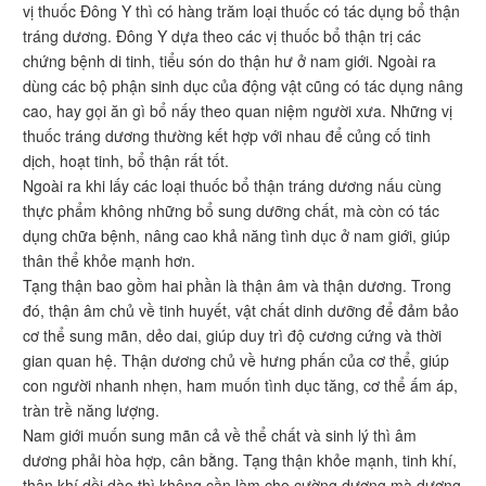
vị thuốc Đông Y thì có hàng trăm loại thuốc có tác dụng bổ thận
tráng dương. Đông Y dựa theo các vị thuốc bổ thận trị các
chứng bệnh di tinh, tiểu són do thận hư ở nam giới. Ngoài ra
dùng các bộ phận sinh dục của động vật cũng có tác dụng nâng
cao, hay gọi ăn gì bổ nấy theo quan niệm người xưa. Những vị
thuốc tráng dương thường kết hợp với nhau để củng cố tinh
dịch, hoạt tinh, bổ thận rất tốt.
Ngoài ra khi lấy các loại thuốc bổ thận tráng dương nấu cùng
thực phẩm không những bổ sung dưỡng chất, mà còn có tác
dụng chữa bệnh, nâng cao khả năng tình dục ở nam giới, giúp
thân thể khỏe mạnh hơn.
Tạng thận bao gồm hai phần là thận âm và thận dương. Trong
đó, thận âm chủ về tinh huyết, vật chất dinh dưỡng để đảm bảo
cơ thể sung mãn, dẻo dai, giúp duy trì độ cương cứng và thời
gian quan hệ. Thận dương chủ về hưng phấn của cơ thể, giúp
con người nhanh nhẹn, ham muốn tình dục tăng, cơ thể ấm áp,
tràn trề năng lượng.
Nam giới muốn sung mãn cả về thể chất và sinh lý thì âm
dương phải hòa hợp, cân bằng. Tạng thận khỏe mạnh, tinh khí,
thận khí dồi dào thì không cần làm cho cường dương mà dương