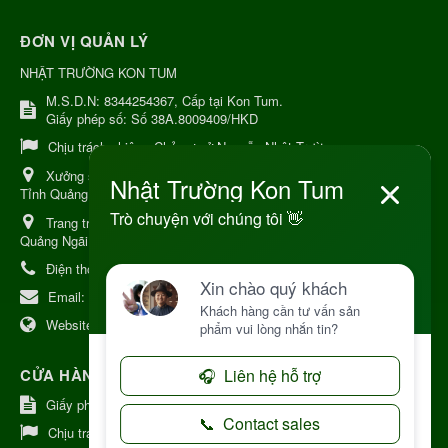
ĐƠN VỊ QUẢN LÝ
NHẬT TRƯỜNG KON TUM
M.S.D.N: 8344254367, Cấp tại Kon Tum.
Giấy phép số: Số 38A.8009409/HKD
Chịu trách nhiệm:
Chủ cơ sở Nguyễn Nhật Trường
Xưởng sản xuất:
34 Lý Thường Kiệt, Tổ 6, Phường Kon Tum,
Tỉnh Quảng Ngải
Trang trại Dược Liệu Hữu Cơ:
Khu 37 Hộ Xã Măng Đen Tỉnh
Quảng Ngãi
Điện thoại:
+84 906968923
Email:
kinhdoanh@nhattruongkontum.com
Website:
https://www.nhattruongkontum.com
CỬA HÀNG GIỚI THIỆU TẠI NHẬT BẢN
Giấy phép số: 080-9475-1379
Chịu trách nhiệm:
MR THƯƠNG