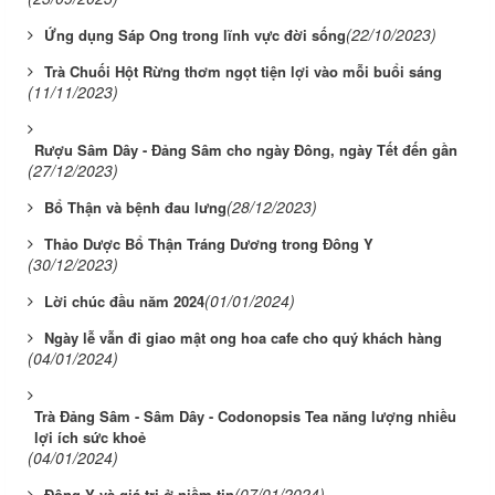
(22/10/2023)
Ứng dụng Sáp Ong trong lĩnh vực đời sống
Trà Chuối Hột Rừng thơm ngọt tiện lợi vào mỗi buổi sáng
(11/11/2023)
Rượu Sâm Dây - Đảng Sâm cho ngày Đông, ngày Tết đến gần
(27/12/2023)
(28/12/2023)
Bổ Thận và bệnh đau lưng
Thảo Dược Bổ Thận Tráng Dương trong Đông Y
(30/12/2023)
(01/01/2024)
Lời chúc đầu năm 2024
Ngày lễ vẫn đi giao mật ong hoa cafe cho quý khách hàng
(04/01/2024)
Trà Đảng Sâm - Sâm Dây - Codonopsis Tea năng lượng nhiều
lợi ích sức khoẻ
(04/01/2024)
(07/01/2024)
Đông Y và giá trị ở niềm tin