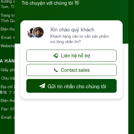
Xưởng sản xuất:
34 Lý Thường Kiệt, Tổ 6, Phường
 Tum, Tỉnh Quảng Ngải
Trang trại Dược Liệu Hữu Cơ:
Khu 37 Hộ Xã Măng
 Tỉnh Quảng Ngãi
Điện thoại:
+84 906968923
Email:
kinhdoanh@nhattruongkontum.com
Website:
https://www.nhattruongkontum.com
A HÀNG GIỚI THIỆU TẠI NHẬT BẢN
Giấy phép số: 080-9475-1379
Chịu trách nhiệm:
MR THƯƠNG
Địa chỉ Nhật Bản:
日本 愛知県刈谷市神明町6丁目
8番地 ファミール神明
Điện thoại:
080-9475-1379
Fax:
070-9178-7979
Email:
syixl13029@yahoo.co.jp