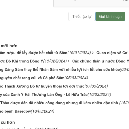
 mới hơn
(19/01/2024)
âm rượu để lấy được hết chất từ Sâm
Quan niệm về Cơ
(15/02/2024)
ợc Bổ Khí trong Đông Y
Các chứng thận ứ nước Đông 
(03/
g Đảng Sâm thay thế Nhân Sâm với nhiều lợi ích tốt cho sức khỏe
(05/03/2024)
nguyên chất rang củi và Cà phê Sâm
(07/03/2024)
ốc Thạch Xương Bồ từ huyền thoại tới đời thực
(10/03/2024)
ạy của Danh Y Hải Thượng Lãn Ông - Lê Hữu Trác
(18/
- Thảo dược dân dã nhiều công dụng nhưng đi kèm nhiều độc tính
(18/03/2024)
ho bệnh Basedow
 cũ hơn
(07/01/2024)