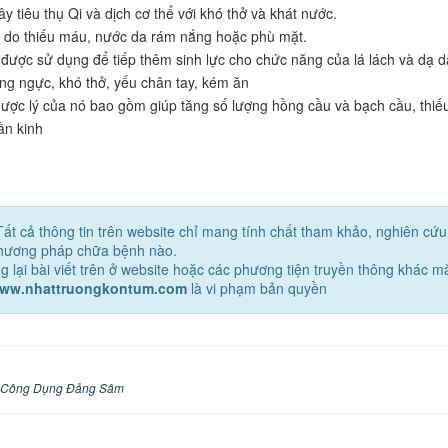
y tiêu thụ Qi và dịch cơ thể với khó thở và khát nước.
do thiếu máu, nước da rám nắng hoặc phù mặt.
ược sử dụng để tiếp thêm sinh lực cho chức năng của lá lách và dạ d
rống ngực, khó thở, yếu chân tay, kém ăn
ược lý của nó bao gồm giúp tăng số lượng hồng cầu và bạch cầu, thiếu
ần kinh
Tất cả thông tin trên website chỉ mang tính chất tham khảo, nghiên cứ
phương pháp chữa bệnh nào.
g lại bài viết trên ở website hoặc các phương tiện truyền thông khác 
www.nhattruongkontum.com
là vi phạm bản quyền
Công Dụng Đảng Sâm