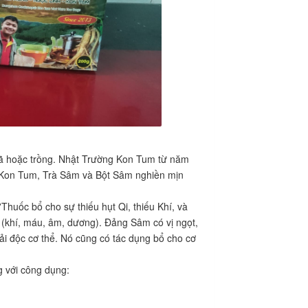
ã hoặc trồng. Nhật Trường Kon Tum từ năm
 Kon Tum, Trà Sâm và Bột Sâm nghiền mịn
uốc bổ cho sự thiếu hụt Qi, thiếu Khí, và
 (khí, máu, âm, dương). Đảng Sâm có vị ngọt,
ải độc cơ thể. Nó cũng có tác dụng bổ cho cơ
 với công dụng: