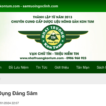
gkontum.com - samtuoingoclinh.com
n
Đồ Lưu Niệm
Tin Tức
Giới thiệu
Tản Mạn
Sách 
Dụng Đảng Sâm
/01/2024 22:07