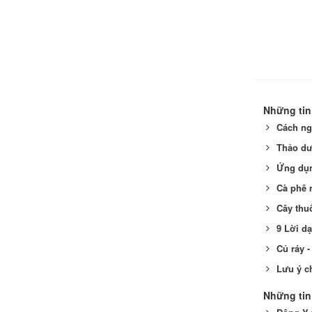
Những tin
Cách ng
Thảo dư
Ứng dụn
Cà phê 
Cây thu
9 Lời d
Củ ráy 
Lưu ý c
Những tin