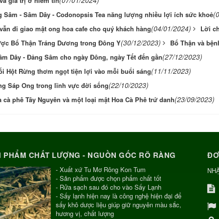
à giá trị ở niềm tin
(
g Sâm - Sâm Dây - Codonopsis Tea năng lượng nhiều lợi ích sức khoẻ
(04/01/2024)
 vẫn đi giao mật ong hoa cafe cho quý khách hàng
Lời c
(30/12/2023)
ợc Bổ Thận Tráng Dương trong Đông Y
Bổ Thận và bện
(27/12/2023)
m Dây - Đảng Sâm cho ngày Đông, ngày Tết đến gần
(11/11/2023)
ối Hột Rừng thơm ngọt tiện lợi vào mỗi buổi sáng
(22/10/2023)
g Sáp Ong trong lĩnh vực đời sống
(23/09/2023)
 cà phê Tây Nguyên và một loại mật Hoa Cà Phê trứ danh
 PHẨM CHẤT LƯỢNG - NGUỒN GỐC RÕ RÀNG
ĐƠ
- Xuất xứ Tu Mơ Rông Kon Tum
NH
- Sản phẩm được chọn phẩm chất tốt
- Rửa sạch sau đó cho vào Sấy Lạnh
- Sấy lạnh hiện nay là công nghệ hiện đại để
sấy khô dược liệu giúp giữ nguyên màu sắc,
hương vị, chất lượng