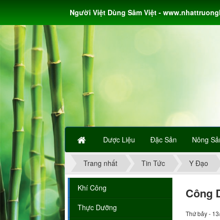
Người Việt Dùng Sâm Việt - www.nhattruon
Dược Liệu
Đặc Sản
Nông Sả
Trang nhất
Tin Tức
Y Đạo
Khí Công
Công 
Thực Dưỡng
Thứ bảy - 13