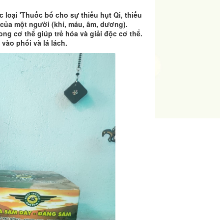
oại 'Thuốc bổ cho sự thiếu hụt Qi, thiếu
 của một người (khí, máu, âm, dương).
g cơ thể giúp trẻ hóa và giải độc cơ thể.
vào phổi và lá lách.