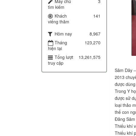
Máy chủ
3
tìm kiếm
Khách
141
viếng thăm
Hôm nay
8,967
Tháng
123,270
hiện tại
Tổng lượt
13,261,575
truy cập
Sâm Dây – 
2013 chuy
được dùng 
Trong Y họ
được sử dụ
loại thảo 
thể con ng
Đảng Sâm 
Thiếu khí 
Thiếu khí 