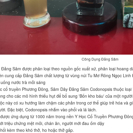
Công Dụng Đảng Sâm
Đảng Sâm được phân loại theo nguồn gốc xuất xứ, phân loại hoang d
ên cung cấp Đảng Sâm chất lượng từ vùng núi Tu Mơ Rông Ngọc Linh
uống nước trà mỗi sáng
c cổ truyền Phương Đông, Sâm Dây Đảng Sâm Codonopsis thuộc loại 'Th
ng cho các mô hình thiếu hụt để bổ sung 'Bốn kho báu' của một người
mộc này có xu hướng làm chậm các phản trong cơ thể giúp trẻ hóa và gi
ười. Đặc biệt, Codonopsis nhắm vào phổi và lá lách.
được ứng dụng từ 1000 năm trong nền Y Học Cổ Truyền Phương Đông
với triệu chứng mệt mỏi, chán ăn, người mới đau ốm dậy
phổi kèm theo khó thở, ho hoặc thở gấp.