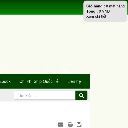
Giỏ hàng :
0
mặt hàng
Tổng :
0
VND
Xem chi tiết
Ebook
Chi Phí Ship Quốc Tế
Liên hệ