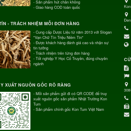
- Sản phẩm hút chân không
Kon
- Giao hàng COD toàn quốc
Đen
TÍN - TRÁCH NHIỆM MỖI ĐƠN HÀNG
- Cung cấp Dược Liệu từ năm 2013 với Slogan
"Vạn Chữ Tín Triệu Niềm Tin"
- Được khách hàng đánh giá cao và nhận sự
tin tưởng
- Trách nhiệm trên từng đơn hàng
- Tốt nghiệp Y Học Cổ Truyền, đúng chuyên
CỬ
ngành
Y XUẤT NGUỒN GỐC RÕ RÀNG
30
- Mỗi sản phẩm gửi đi có QR CODE để truy
xuất nguồn gốc sản phẩm Nhật Trường Kon
Tum
- Sản phẩm chính gốc Kon Tum Việt Nam