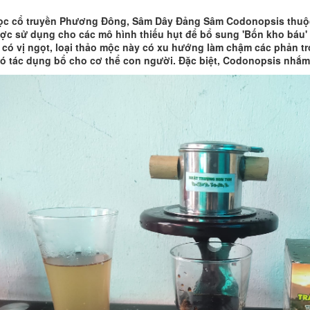
ọc cổ truyền Phương Đông, Sâm Dây Đảng Sâm Codonopsis thuộc l
ược sử dụng cho các mô hình thiếu hụt để bổ sung 'Bốn kho báu'
có vị ngọt, loại thảo mộc này có xu hướng làm chậm các phản tron
ó tác dụng bổ cho cơ thể con người. Đặc biệt, Codonopsis nhắm 