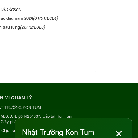
04/01/2024)
(01/01/2024)
húc đầu năm 2024
(28/12/2023)
h đau lưng
N VỊ QUẢN LÝ
ẬT TRƯỜNG KON TUM
M.S.D.N: 8344254367, Cấp tại Kon Tum.
Giấy phép số: Số 38A.8009409/HKD
Chịu trách nhiệm:
Chủ cơ sở Nguyễn Nhật Trường