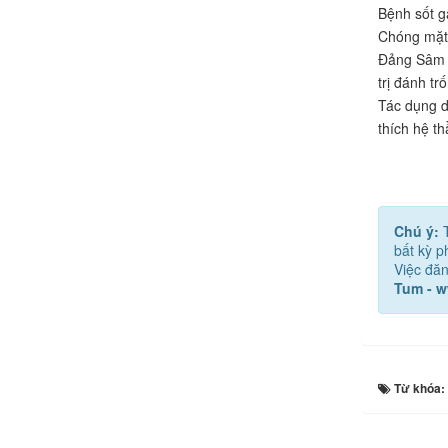
Bệnh sốt gâ
Chóng mặt 
Đảng Sâm đ
trị đánh t
Tác dụng d
thích hệ th
Chú ý:
bất kỳ 
Việc đăn
Tum - 
Từ khóa: