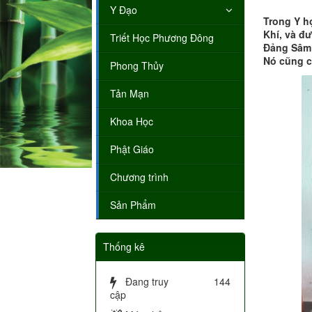
Y Đạo
Trong Y h
Khí, và đ
Triết Học Phương Đông
Đảng Sâm 
Nó cũng c
Phong Thủy
Tản Mạn
Khoa Học
Phật Giáo
Chương trình
Sản Phẩm
Thống kê
Đang truy
144
cập