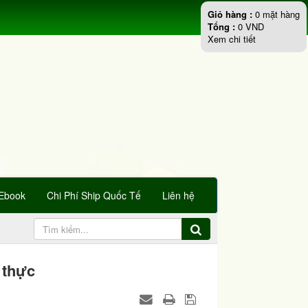
Giỏ hàng :
0
mặt hàng
Tổng :
0
VND
Xem chi tiết
Ebook
Chi Phí Ship Quốc Tế
Liên hệ
 thực