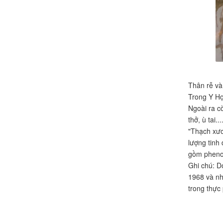
Thân rễ và
Trong Y Họ
Ngoài ra c
thở, ù tai...
"Thạch xươ
lượng tinh
gồm phenol
Ghi chú: D
1968 và nh
trong thực