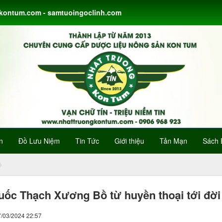
gkontum.com - samtuoingoclinh.com
n
Đồ Lưu Niệm
Tin Tức
Giới thiệu
Tản Mạn
Sách 
uốc Thạch Xương Bồ từ huyền thoại tới đời
7/03/2024 22:57