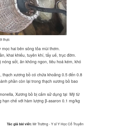
ời thực
ày mọc hai bên sông tỏa mùi thơm.
, khai khiếu, tuyên khí, tẩy uế, trục đờm.
bị nóng sốt, ăn không ngon, tiêu hoá kém, khó
m, thạch xương bồ có chứa khoảng 0.5 đến 0.8
hành phần còn lại trong thạch xương bồ bao
lmonella, Xương bồ bị cấm sử dụng tại Mỹ từ
g hạn chế với hàm lượng β-asaron 0.1 mg/kg
Tác giả bài viết:
Mr Trường - Y sĩ Y Học Cổ Truyền