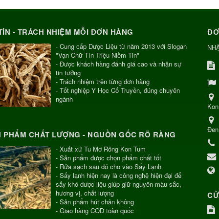
TÍN - TRÁCH NHIỆM MỖI ĐƠN HÀNG
ĐƠ
- Cung cấp Dược Liệu từ năm 2013 với Slogan
NH
"Vạn Chữ Tín Triệu Niềm Tin"
- Được khách hàng đánh giá cao và nhận sự
tin tưởng
- Trách nhiệm trên từng đơn hàng
- Tốt nghiệp Y Học Cổ Truyền, đúng chuyên
ngành
Kon
Đen
 PHẨM CHẤT LƯỢNG - NGUỒN GỐC RÕ RÀNG
- Xuất xứ Tu Mơ Rông Kon Tum
- Sản phẩm được chọn phẩm chất tốt
- Rửa sạch sau đó cho vào Sấy Lạnh
- Sấy lạnh hiện nay là công nghệ hiện đại để
sấy khô dược liệu giúp giữ nguyên màu sắc,
hương vị, chất lượng
CỬ
- Sản phẩm hút chân không
- Giao hàng COD toàn quốc