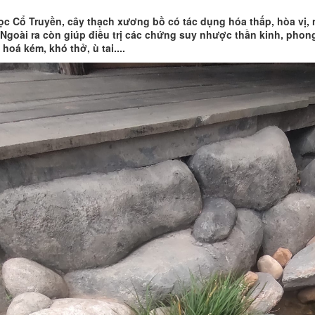
c Cổ Truyền, cây thạch xương bồ có tác dụng hóa thấp, hòa vị, ni
 Ngoài ra còn giúp điều trị các chứng suy nhược thần kinh, phong
 hoá kém, khó thở, ù tai....