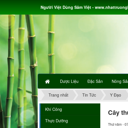
Người Việt Dùng Sâm Việt - www.nhattruon
Dược Liệu
Đặc Sản
Nông Sả
Trang nhất
Tin Tức
Y Đạo
Khí Công
Cây th
Thực Dưỡng
Thứ năm - 0