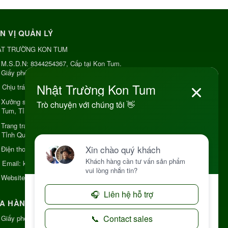
N VỊ QUẢN LÝ
ẬT TRƯỜNG KON TUM
M.S.D.N: 8344254367, Cấp tại Kon Tum.
Giấy phép số: Số 38A.8009409/HKD
Chịu trách nhiệm:
Chủ cơ sở Nguyễn Nhật Trường
Xưởng sản xuất:
34 Lý Thường Kiệt, Tổ 6, Phường
 Tum, Tỉnh Quảng Ngải
Trang trại Dược Liệu Hữu Cơ:
Khu 37 Hộ Xã Măng
 Tỉnh Quảng Ngãi
Điện thoại:
+84 906968923
Email:
kinhdoanh@nhattruongkontum.com
Website:
https://www.nhattruongkontum.com
A HÀNG GIỚI THIỆU TẠI NHẬT BẢN
Giấy phép số: 080-9475-1379