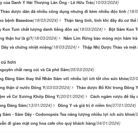
(10/03/2024)
ạy của Danh Y Hải Thượng Lãn Ông - Lê Hữu Trác
(18/
- Thảo dược dân dã nhiều công dụng nhưng đi kèm nhiều độc tính
(18/03/2024)
ho bệnh Basedow
Thận tàng tinh, tinh khí đầy đủ cơ th
(18/03/2024)
 Kon Tum chất lượng danh tiếng đồn xa
Bột Sâm Kon T
(18/03/2024)
ng thận hư là gì?
Nấm Lim Rừng bào mỏng mịn hãm trà
(18/03/2024)
 Dây và chứng nhiệt miệng
Thập Nhị Dược Thảo và mệt 
 cũ hơn
(05/03/2024)
nguyên chất rang củi và Cà phê Sâm
(03/
g Đảng Sâm thay thế Nhân Sâm với nhiều lợi ích tốt cho sức khỏe
(03/03/2024)
ng thận ứ nước Đông Y
Thảo dược Bổ Khí trong Đông 
(20/01/2024)
iệm về Cơ Xương Khớp Đông Y
Cách ngâm rượu để lấy 
(13/01/2024)
(07/01/2024)
ụng Đảng Sâm
Đông Y và giá trị ở niềm tin
(
g Sâm - Sâm Dây - Codonopsis Tea năng lượng nhiều lợi ích sức khoẻ
(04/01/2024)
 vẫn đi giao mật ong hoa cafe cho quý khách hàng