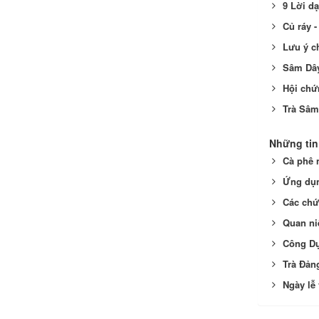
9 Lời d
Củ ráy 
Lưu ý c
Sâm Dây
Hội chứ
Trà Sâm
Những tin
Cà phê 
Ứng dụn
Các chứ
Quan n
Công D
Trà Đản
Ngày lễ