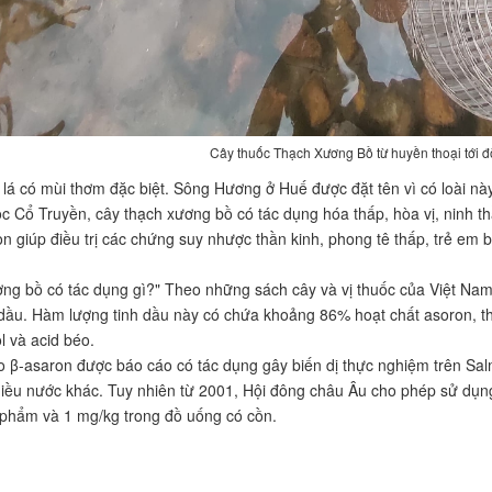
Cây thuốc Thạch Xương Bồ từ huyền thoại tới đ
 lá có mùi thơm đặc biệt. Sông Hương ở Huế được đặt tên vì có loài n
c Cổ Truyền, cây thạch xương bồ có tác dụng hóa thấp, hòa vị, ninh thần
òn giúp điều trị các chứng suy nhược thần kinh, phong tê thấp, trẻ em 
.
ng bồ có tác dụng gì?" Theo những sách cây và vị thuốc của Việt Na
 dầu. Hàm lượng tinh dầu này có chứa khoảng 86% hoạt chất asoron, t
 và acid béo.
o β-asaron được báo cáo có tác dụng gây biến dị thực nghiệm trên Sa
iều nước khác. Tuy nhiên từ 2001, Hội đông châu Âu cho phép sử dụn
 phẩm và 1 mg/kg trong đồ uống có cồn.