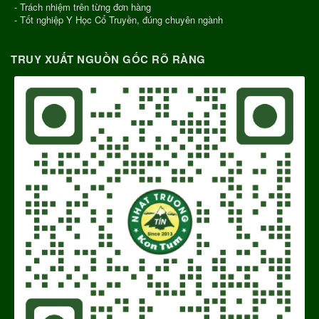
- Trách nhiệm trên từng đơn hàng
- Tốt nghiệp Y Học Cổ Truyền, đúng chuyên ngành
TRUY XUẤT NGUỒN GỐC RÕ RÀNG