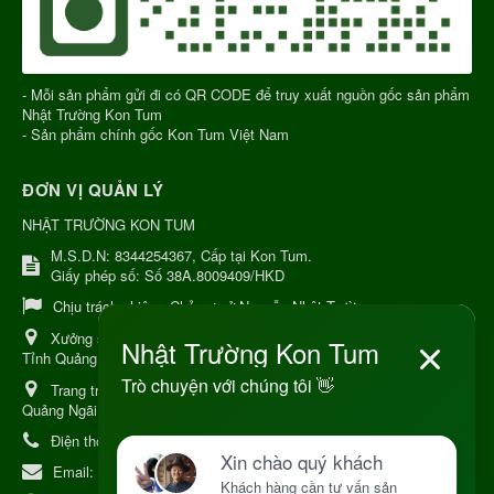
- Mỗi sản phẩm gửi đi có QR CODE để truy xuất nguồn gốc sản phẩm
Nhật Trường Kon Tum
- Sản phẩm chính gốc Kon Tum Việt Nam
ĐƠN VỊ QUẢN LÝ
NHẬT TRƯỜNG KON TUM
M.S.D.N: 8344254367, Cấp tại Kon Tum.
Giấy phép số: Số 38A.8009409/HKD
Chịu trách nhiệm:
Chủ cơ sở Nguyễn Nhật Trường
Xưởng sản xuất:
34 Lý Thường Kiệt, Tổ 6, Phường Kon Tum,
Tỉnh Quảng Ngải
Trang trại Dược Liệu Hữu Cơ:
Khu 37 Hộ Xã Măng Đen Tỉnh
Quảng Ngãi
Điện thoại:
+84 906968923
Email:
kinhdoanh@nhattruongkontum.com