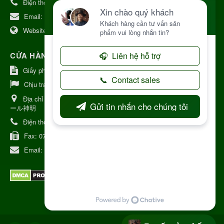
Điện thoại:
+84 906968923
Email:
kinhdoanh@nhattruongkontum.com
Website:
https://www.nhattruongkontum.com
CỬA HÀNG GIỚI THIỆU TẠI NHẬT BẢN
Giấy phép số: 080-9475-1379
Chịu trách nhiệm:
MR THƯƠNG
Địa chỉ Nhật Bản:
日本 愛知県刈谷市神明町6丁目308番地 ファミ
ール神明
Điện thoại:
080-9475-1379
Fax:
070-9178-7979
Email:
syixl13029@yahoo.co.jp