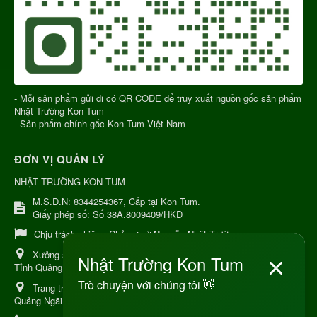
- Mỗi sản phẩm gửi đi có QR CODE để truy xuất nguồn gốc sản phẩm
Nhật Trường Kon Tum
- Sản phẩm chính gốc Kon Tum Việt Nam
ĐƠN VỊ QUẢN LÝ
NHẬT TRƯỜNG KON TUM
M.S.D.N: 8344254367, Cấp tại Kon Tum.
Giấy phép số: Số 38A.8009409/HKD
Chịu trách nhiệm:
Chủ cơ sở Nguyễn Nhật Trường
Xưởng sản xuất:
34 Lý Thường Kiệt, Tổ 6, Phường Kon Tum,
Tỉnh Quảng Ngải
Trang trại Dược Liệu Hữu Cơ:
Khu 37 Hộ Xã Măng Đen Tỉnh
Quảng Ngãi