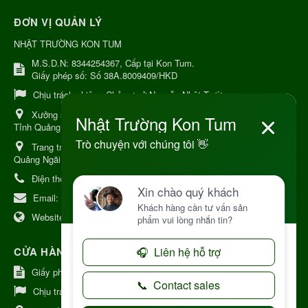
ĐƠN VỊ QUẢN LÝ
NHẬT TRƯỜNG KON TUM
M.S.D.N: 8344254367, Cấp tại Kon Tum.
Giấy phép số: Số 38A.8009409/HKD
Chịu trách nhiệm:
Chủ cơ sở Nguyễn Nhật Trường
Xưởng sản xuất:
34 Lý Thường Kiệt, Tổ 6, Phường Kon Tum,
Tỉnh Quảng Ngải
Trang trại Dược Liệu Hữu Cơ:
Khu 37 Hộ Xã Măng Đen Tỉnh
Quảng Ngãi
Điện thoại:
+84 906968923
Email:
kinhdoanh@nhattruongkontum.com
Website:
https://www.nhattruongkontum.com
CỬA HÀNG GIỚI THIỆU TẠI NHẬT BẢN
Giấy phép số: 080-9475-1379
Chịu trách nhiệm:
MR THƯƠNG