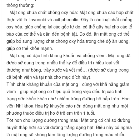
thông thường:
- Mật ong chứa chất chống oxy hóa: Mật ong chứa các hợp chất
thực vật là flavonoid và axit phenolic. Đây là các loại chất chống
oxy hóa, giúp chống lại các gốc tự do, có thể gây hại cho các tế
bào của cơ thể và dẫn đến bệnh tật. Do đó, ăn mật ong có thể
giúp bổ sung lượng chất chống oxy hóa trong chế độ ăn uống,
giúp cơ thể khỏe mạnh.
- Mật ong có đặc tính kháng khuẩn và chống viêm: Mật ong đã
được sử dụng trong nhiều thế kỷ để điều trị nhiều loại vết
thương như bỏng, trầy xước và vết mổ… (được sử dụng trong
cả bệnh viện và tại nhà cho mục đích này).
Tính chất kháng khuẩn của mật ong - cùng với khả năng giảm
viêm - giúp mật ong có hiệu quả trong việc điều trị các tình
trạng sức khỏe khác như nhiễm trùng đường hô hấp trên. Học
viện Nhi khoa Hoa Kỳ khuyến cáo nên dùng mật ong như một
phương thuốc điều trị ho ở trẻ em trên 1 tuổi.
Tốt hơn cho lượng đường trong máu: Mật ong có chỉ số đường
huyết thấp hơn so với đường trắng dạng hạt. Điều này có nghĩa
là mật ong sẽ không làm tăng lượng đường trong máu nhiều