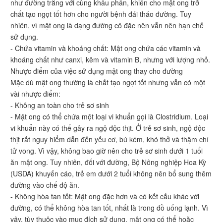
như đường trắng với cùng khẩu phần, khiến cho mật ong trở
chất tạo ngọt tốt hơn cho người bệnh đái tháo đường. Tuy
nhiên, vì mật ong là dạng đường cô đặc nên vẫn nên hạn chế
sử dụng.
- Chứa vitamin và khoáng chất: Mật ong chứa các vitamin và
khoáng chất như canxi, kẽm và vitamin B, nhưng với lượng nhỏ.
Nhược điểm của việc sử dụng mật ong thay cho đường
Mặc dù mật ong thường là chất tạo ngọt tốt nhưng vẫn có một
vài nhược điểm:
- Không an toàn cho trẻ sơ sinh
- Mật ong có thể chứa một loại vi khuẩn gọi là Clostridium. Loại
vi khuẩn này có thể gây ra ngộ độc thịt. Ở trẻ sơ sinh, ngộ độc
thịt rất nguy hiểm dẫn đến yếu cơ, bú kém, khó thở và thậm chí
tử vong. Vì vậy, không bao giờ nên cho trẻ sơ sinh dưới 1 tuổi
ăn mật ong. Tuy nhiên, đối với đường, Bộ Nông nghiệp Hoa Kỳ
(USDA) khuyến cáo, trẻ em dưới 2 tuổi không nên bổ sung thêm
đường vào chế độ ăn.
- Không hòa tan tốt: Mật ong đặc hơn và có kết cấu khác với
đường, có thể không hòa tan tốt, nhất là trong đồ uống lạnh. Vì
vậy, tùy thuộc vào mục đích sử dụng, mật ong có thể hoặc