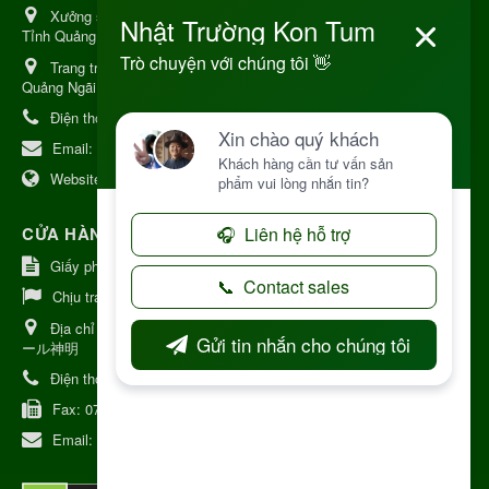
Xưởng sản xuất:
34 Lý Thường Kiệt, Tổ 6, Phường Kon Tum,
Tỉnh Quảng Ngải
Trang trại Dược Liệu Hữu Cơ:
Khu 37 Hộ Xã Măng Đen Tỉnh
Quảng Ngãi
Điện thoại:
+84 906968923
Email:
kinhdoanh@nhattruongkontum.com
Website:
https://www.nhattruongkontum.com
CỬA HÀNG GIỚI THIỆU TẠI NHẬT BẢN
Giấy phép số: 080-9475-1379
Chịu trách nhiệm:
MR THƯƠNG
Địa chỉ Nhật Bản:
日本 愛知県刈谷市神明町6丁目308番地 ファミ
ール神明
Điện thoại:
080-9475-1379
Fax:
070-9178-7979
Email:
syixl13029@yahoo.co.jp