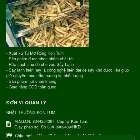
- Xuất xứ Tu Mơ Rông Kon Tum
- Sản phẩm được chọn phẩm chất tốt
- Rửa sạch sau đó cho vào Sấy Lạnh
- Sấy lạnh hiện nay là công nghệ hiện đại để sấy khô dược liệu giúp
giữ nguyên màu sắc, hương vị, chất lượng
- Sản phẩm hút chân không
- Giao hàng COD toàn quốc
ĐƠN VỊ QUẢN LÝ
NHẬT TRƯỜNG KON TUM
M.S.D.N: 8344254367, Cấp tại Kon Tum.
Giấy phép số: Số 38A.8009409/HKD
Chịu trách nhiệm:
Chủ cơ sở Nguyễn Nhật Trường