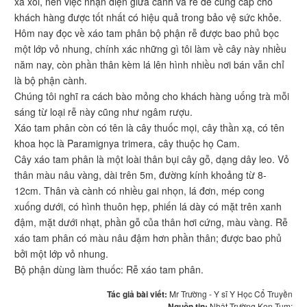
xa xôi, nên việc nhận diện giữa cành và rễ để cung cấp cho
khách hàng được tốt nhất có hiệu quả trong bảo vệ sức khỏe.
Hôm nay đọc về xáo tam phân bộ phận rễ được bao phủ bọc
một lớp vỏ nhung, chính xác những gì tôi làm về cây này nhiều
năm nay, còn phần thân kèm lá lên hình nhiều nơi bán vẫn chỉ
là bộ phận cành.
Chúng tôi nghĩ ra cách bào mỏng cho khách hàng uống trà mỗi
sáng từ loại rễ này cũng như ngâm rượu.
Xáo tam phân còn có tên là cây thuốc mọi, cây thần xạ, có tên
khoa học là Paramignya trimera, cây thuộc họ Cam.
Cây xáo tam phân là một loài thân bụi cây gỗ, dạng dây leo. Vỏ
thân màu nâu vàng, dài trên 5m, đường kính khoảng từ 8-
12cm. Thân và cành có nhiều gai nhọn, lá đơn, mép cong
xuống dưới, có hình thuôn hẹp, phiến lá dày có mặt trên xanh
đậm, mặt dưới nhạt, phần gỗ của thân hơi cứng, màu vàng. Rễ
xáo tam phân có màu nâu đậm hơn phần thân; được bao phủ
bởi một lớp vỏ nhung.
Bộ phận dùng làm thuốc: Rễ xáo tam phân.
Tác giả bài viết:
Mr Trường - Y sĩ Y Học Cổ Truyền
Nguồn tin:
Nhật Trường Kon Tum: