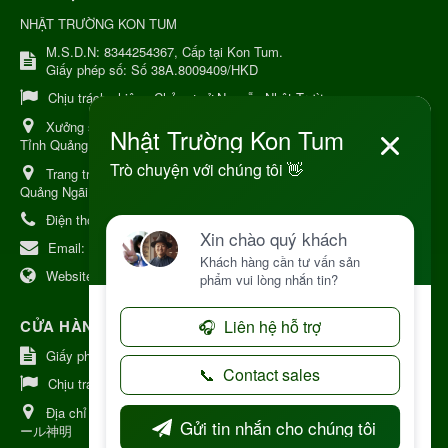
NHẬT TRƯỜNG KON TUM
M.S.D.N: 8344254367, Cấp tại Kon Tum.
Giấy phép số: Số 38A.8009409/HKD
Chịu trách nhiệm:
Chủ cơ sở Nguyễn Nhật Trường
Xưởng sản xuất:
34 Lý Thường Kiệt, Tổ 6, Phường Kon Tum,
Tỉnh Quảng Ngải
Trang trại Dược Liệu Hữu Cơ:
Khu 37 Hộ Xã Măng Đen Tỉnh
Quảng Ngãi
Điện thoại:
+84 906968923
Email:
kinhdoanh@nhattruongkontum.com
Website:
https://www.nhattruongkontum.com
CỬA HÀNG GIỚI THIỆU TẠI NHẬT BẢN
Giấy phép số: 080-9475-1379
Chịu trách nhiệm:
MR THƯƠNG
Địa chỉ Nhật Bản:
日本 愛知県刈谷市神明町6丁目308番地 ファミ
ール神明