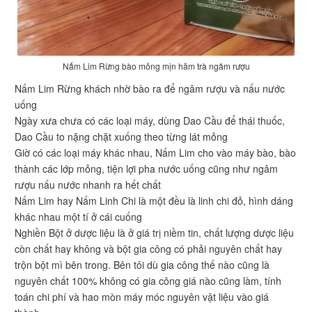
Nấm Lim Rừng bào mỏng mịn hãm trà ngâm rượu
Nấm Lim Rừng khách nhờ bào ra để ngâm rượu và nấu nước
uống
Ngày xưa chưa có các loại máy, dùng Dao Cầu để thái thuốc,
Dao Cầu to nặng chặt xuống theo từng lát mỏng
Giờ có các loại máy khác nhau, Nấm Lim cho vào máy bào, bào
thành các lớp mỏng, tiện lợi pha nước uống cũng như ngâm
rượu nấu nước nhanh ra hết chất
Nấm Lim hay Nấm Linh Chi là một đều là linh chi đỏ, hình dáng
khác nhau một tí ở cái cuống
Nghiền Bột ở dược liệu là ở giá trị niềm tin, chất lượng dược liệu
còn chất hay không và bột gia công có phải nguyên chất hay
trộn bột mì bên trong. Bên tôi dù gia công thế nào cũng là
nguyên chất 100% không có gia công giá nào cũng làm, tính
toán chi phí và hao mòn máy móc nguyên vật liệu vào giá