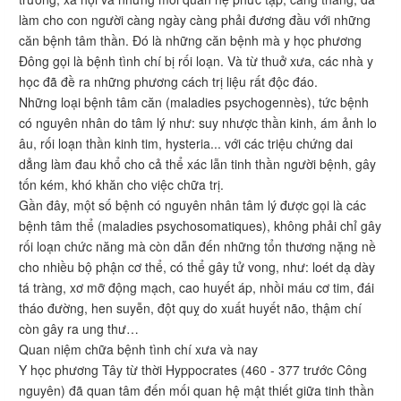
làm cho con người càng ngày càng phải đương đầu với những
căn bệnh tâm thần. Đó là những căn bệnh mà y học phương
Đông gọi là bệnh tình chí bị rối loạn. Và từ thuở xưa, các nhà y
học đã đề ra những phương cách trị liệu rất độc đáo.
Những loại bệnh tâm căn (maladies psychogennès), tức bệnh
có nguyên nhân do tâm lý như: suy nhược thần kinh, ám ảnh lo
âu, rối loạn thần kinh tim, hysteria... với các triệu chứng dai
dẳng làm đau khổ cho cả thể xác lẫn tinh thần người bệnh, gây
tốn kém, khó khăn cho việc chữa trị.
Gần đây, một số bệnh có nguyên nhân tâm lý được gọi là các
bệnh tâm thể (maladies psychosomatiques), không phải chỉ gây
rối loạn chức năng mà còn dẫn đến những tổn thương nặng nề
cho nhiều bộ phận cơ thể, có thể gây tử vong, như: loét dạ dày
tá tràng, xơ mỡ động mạch, cao huyết áp, nhồi máu cơ tim, đái
tháo đường, hen suyễn, đột quỵ do xuất huyết não, thậm chí
còn gây ra ung thư…
Quan niệm chữa bệnh tình chí xưa và nay
Y học phương Tây từ thời Hyppocrates (460 - 377 trước Công
nguyên) đã quan tâm đến mối quan hệ mật thiết giữa tinh thần