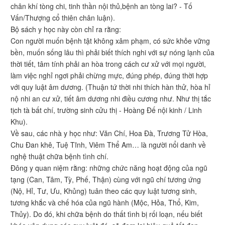
chân khí tòng chi, tinh thần nội thủ,bệnh an tòng lai? - Tố
Vấn/Thượng cổ thiên chân luận).
Bộ sách y học này còn chỉ ra rằng:
Con người muốn bệnh tật không xâm phạm, có sức khỏe vững
bền, muốn sống lâu thì phải biết thích nghi với sự nóng lạnh của
thời tiết, tâm tính phải an hòa trong cách cư xử với mọi người,
làm việc nghỉ ngơi phải chừng mực, đúng phép, đúng thời hợp
với quy luật âm dương. (Thuận tứ thời nhi thích hàn thử, hòa hỉ
nộ nhi an cư xử, tiết âm dương nhi điều cương như. Như thị tắc
tịch tà bất chí, trường sinh cửu thị - Hoàng Đế nội kinh / Linh
Khu).
Về sau, các nhà y học như: Văn Chí, Hoa Đà, Trương Tử Hòa,
Chu Đan khê, Tuệ Tĩnh, Viêm Thể Am… là người nổi danh về
nghệ thuật chữa bệnh tình chí.
Đông y quan niệm rằng: những chức năng hoạt động của ngũ
tạng (Can, Tâm, Tỳ, Phế, Thận) cùng với ngũ chí tương ứng
(Nộ, Hỉ, Tư, Ưu, Khủng) tuân theo các quy luật tương sinh,
tương khắc và chế hóa của ngũ hành (Mộc, Hỏa, Thổ, Kim,
Thủy). Do đó, khi chữa bệnh do thất tình bị rối loạn, nếu biết