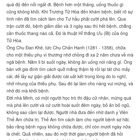
quá độ đến nỗi ngất đi. Bệnh hơn một tháng, uống thuốc gì
cũng không khỏi. Khi Trương Tử Hòa đến khám bệnh, biết rõ sự
tình nên đã tìm cách làm cho Tư hầu phải cười phá lên. Qua
trận cười đó, bệnh giảm dần và 3 ngày sau thì hết bệnh, chẳng
cần thuốc thang nào cả. Đó là thuật Hỉ thắng Ưu (Bi) của ông
Tử Hòa.
Ông Chu Đan Khê, tức Chu Chấn Hanh (1281 - 1358), chữa
cho một thiếu phụ vì thương nhớ chồng đi xa 2 năm chưa về mà
ngã bệnh. Nằm li bì suốt ngày, không ăn uống nói năng gì. Ông
bàn với gia đình tìm cách quở mắng thậm tệ rồi lại tát cho mấy
cái, để lấy sự giận giải được cái uất kết trong lòng do lo nghĩ,
nhớ nhung của thiếu phụ. Sau đó lại làm cho nàng vui mừng, và
nhờ đó mà khỏi bệnh.
Đời nhà Minh, có một người học trò thi đậu cử nhân, mừng quá
mà phá lên cười và cứ cười hoài suốt đêm ngày, bỏ ăn bỏ ngủ,
không sao cầm lại được. Người nhà đưa đến nhờ danh y Viên
Thể Am chữa trị. Thể Am tìm cách làm cho người bệnh sợ hãi,
bảo rằng bệnh nguy không chữa được, chỉ còn mươi ngày nữa
là chết. Quả nhiên, sau đó một thời gian,người bệnh đã hồi