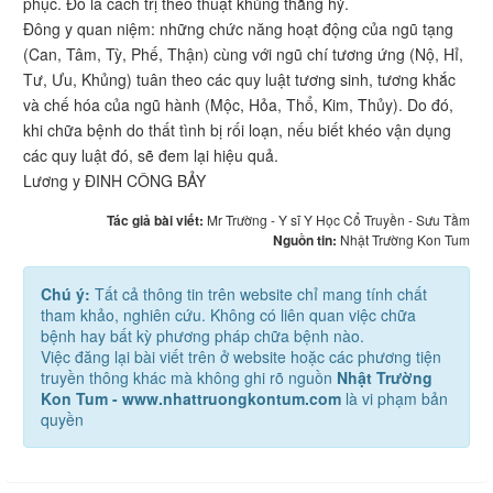
phục. Đó là cách trị theo thuật khủng thắng hỷ.
Đông y quan niệm: những chức năng hoạt động của ngũ tạng
(Can, Tâm, Tỳ, Phế, Thận) cùng với ngũ chí tương ứng (Nộ, Hỉ,
Tư, Ưu, Khủng) tuân theo các quy luật tương sinh, tương khắc
và chế hóa của ngũ hành (Mộc, Hỏa, Thổ, Kim, Thủy). Do đó,
khi chữa bệnh do thất tình bị rối loạn, nếu biết khéo vận dụng
các quy luật đó, sẽ đem lại hiệu quả.
Lương y ĐINH CÔNG BẢY
Tác giả bài viết:
Mr Trường - Y sĩ Y Học Cổ Truyền - Sưu Tầm
Nguồn tin:
Nhật Trường Kon Tum
Chú ý:
Tất cả thông tin trên website chỉ mang tính chất
tham khảo, nghiên cứu. Không có liên quan việc chữa
bệnh hay bất kỳ phương pháp chữa bệnh nào.
Việc đăng lại bài viết trên ở website hoặc các phương tiện
truyền thông khác mà không ghi rõ nguồn
Nhật Trường
Kon Tum - www.nhattruongkontum.com
là vi phạm bản
quyền