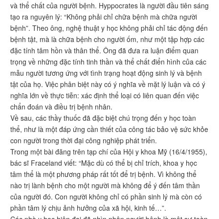
và thể chất của người bệnh. Hyppocrates là người đầu tiên sáng
tạo ra nguyên lý: “Không phải chỉ chữa bệnh mà chữa người
bệnh”. Theo ông, nghệ thuật y học không phải chỉ tác động đến
bệnh tật, mà là chữa bệnh cho người ốm, như một tập hợp các
đặc tính tâm hồn và thân thể. Ông đã đưa ra luận điểm quan
trọng về những đặc tính tinh thần và thể chất điển hình của các
mẫu người tương ứng với tình trạng hoạt động sinh lý và bệnh
tật của họ. Việc phân biệt này có ý nghĩa về mặt lý luận và có ý
nghĩa lớn về thực tiễn: xác định thể loại có liên quan đến việc
chẩn đoán và điều trị bệnh nhân.
Về sau, các thầy thuốc đã đặc biệt chú trọng đến y học toàn
thể, như là một đáp ứng cần thiết của công tác bảo vệ sức khỏe
con người trong thời đại công nghiệp phát triển.
Trong một bài đăng trên tạp chí của Hội y khoa Mỹ (16/4/1955),
bác sĩ Fraceland viết: “Mặc dù có thể bị chỉ trích, khoa y học
tâm thể là một phương pháp rất tốt để trị bệnh. Vì không thể
nào trị lành bệnh cho một người mà không để ý đến tâm thần
của người đó. Con người không chỉ có phần sinh lý mà còn có
phần tâm lý chịu ảnh hưởng của xã hội, kinh tế…”.