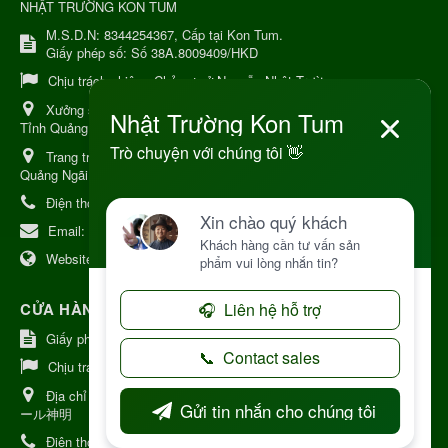
NHẬT TRƯỜNG KON TUM
M.S.D.N: 8344254367, Cấp tại Kon Tum.
Giấy phép số: Số 38A.8009409/HKD
Chịu trách nhiệm:
Chủ cơ sở Nguyễn Nhật Trường
Xưởng sản xuất:
34 Lý Thường Kiệt, Tổ 6, Phường Kon Tum,
Tỉnh Quảng Ngải
Trang trại Dược Liệu Hữu Cơ:
Khu 37 Hộ Xã Măng Đen Tỉnh
Quảng Ngãi
Điện thoại:
+84 906968923
Email:
kinhdoanh@nhattruongkontum.com
Website:
https://www.nhattruongkontum.com
CỬA HÀNG GIỚI THIỆU TẠI NHẬT BẢN
Giấy phép số: 080-9475-1379
Chịu trách nhiệm:
MR THƯƠNG
Địa chỉ Nhật Bản:
日本 愛知県刈谷市神明町6丁目308番地 ファミ
ール神明
Điện thoại:
080-9475-1379