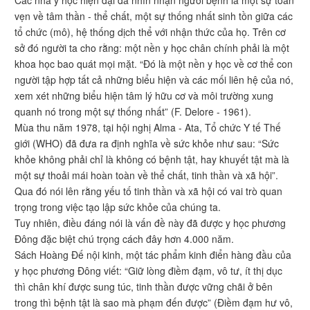
Các nhà y học hiện đại đã nhìn nhận người bệnh là một sự toàn
vẹn về tâm thần - thể chất, một sự thống nhất sinh tồn giữa các
tổ chức (mô), hệ thống dịch thể với nhận thức của họ. Trên cơ
sở đó người ta cho rằng: một nền y học chân chính phải là một
khoa học bao quát mọi mặt. “Đó là một nền y học về cơ thể con
người tập hợp tất cả những biểu hiện và các mối liên hệ của nó,
xem xét những biểu hiện tâm lý hữu cơ và môi trường xung
quanh nó trong một sự thống nhất” (F. Delore - 1961).
Mùa thu năm 1978, tại hội nghị Alma - Ata, Tổ chức Y tế Thế
giới (WHO) đã đưa ra định nghĩa về sức khỏe như sau: “Sức
khỏe không phải chỉ là không có bệnh tật, hay khuyết tật mà là
một sự thoải mái hoàn toàn về thể chất, tinh thần và xã hội”.
Qua đó nói lên rằng yếu tố tinh thần và xã hội có vai trò quan
trọng trong việc tạo lập sức khỏe của chúng ta.
Tuy nhiên, điều đáng nói là vấn đề này đã được y học phương
Đông đặc biệt chú trọng cách đây hơn 4.000 năm.
Sách Hoàng Đế nội kinh, một tác phẩm kinh điển hàng đầu của
y học phương Đông viết: “Giữ lòng điềm đạm, vô tư, ít thị dục
thì chân khí được sung túc, tinh thần được vững chãi ở bên
trong thì bệnh tật là sao mà phạm đến được” (Điềm đạm hư vô,