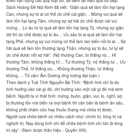
khéo vận dụng các quy luật đó, sẽ đem lại hiệu quả tốt đẹp.
Sách Hoàng Đế Nội Kinh đã viết: “Giận quá sẽ làm tổn hại tạng
Can, nhưng sự bi ai có thể ức chế cái giận… Mừng vui quá sẽ
làm tổn hại tạng Tâm, nhưng sự sợ hãi ức chế được cái vui
mừng… Lo âu tư lự quá sẽ làm tổn hại tạng Tỳ, nhưng sự giận
dữ thì ức chế được sự lo âu… Ưu sầu bi ai quá sẽ làm tổn hại
tạng Phế, nhưng sự vui mừng có thể làm tan biến nỗi bi ai… Sợ
hãi quá sẽ làm tổn thương tạng Thận, nhưng sự lo âu, tư lự sẽ
ức chế được nỗi sợ hãi”. (Nộ thương Can, bi thắng nộ… Hỉ
thương Tâm, khủng thắng hỉ… Tư thương Tỳ, nộ thắng tư… Ưu
thương Thế, hỉ thắng ưu… Khủng thương Thận, tư thắng
khủng…- Tố vấn/ Âm Dương ứng tượng đại luận.)
Theo danh y Tuệ Tĩnh Nguyễn Bá Tĩnh: “Bệnh tình chí là do
tình hướng vào cái gì đó, chí hướng vào một cái gì đó mà sinh
bệnh. Người ta vì thất tình: mừng, buồn, giận, vui, lo, nghĩ, sợ,
bị thương tổn mà biến ra mọi bệnh thì căn bản là bệnh ăn sâu,
không phải châm cứu hay thuốc thang mà chữa trị được.
Người xưa chữa bệnh có nhiều cách như: chính trị, tòng trị và
nghịch trị. Nay dùng tình chí để chữa bệnh tình chí tức là tòng
trị vậy”. (Nam dược thần hiệu - Quyển VIII).