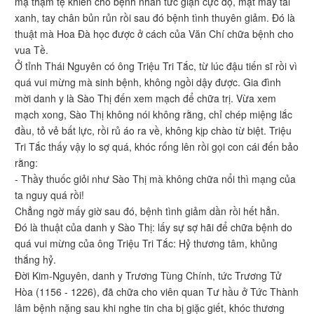
mạ thậm tệ khiến cho bệnh nhân tức giận cực độ, mặt mày tái
xanh, tay chân bủn rủn rồi sau đó bệnh tình thuyên giảm. Đó là
thuật mà Hoa Đà học được ở cách của Văn Chí chữa bệnh cho
vua Tề.
Ở tỉnh Thái Nguyên có ông Triệu Tri Tắc, từ lúc đậu tiến sĩ rồi vì
quá vui mừng mà sinh bệnh, không ngồi dậy được. Gia đình
mời danh y là Sào Thị đến xem mạch để chữa trị. Vừa xem
mạch xong, Sào Thị không nói không rằng, chỉ chép miệng lắc
đầu, tỏ vẻ bất lực, rồi rủ áo ra về, không kịp chào từ biệt. Triệu
Tri Tắc thấy vậy lo sợ quá, khóc rống lên rồi gọi con cái đến bảo
rằng:
- Thầy thuốc giỏi như Sào Thị mà không chữa nổi thì mạng của
ta nguy quá rồi!
Chẳng ngờ mấy giờ sau đó, bệnh tình giảm dần rồi hết hẳn.
Đó là thuật của danh y Sào Thị: lấy sự sợ hãi để chữa bệnh do
quá vui mừng của ông Triệu Tri Tắc: Hỷ thương tâm, khủng
thắng hỷ.
Đời Kim-Nguyên, danh y Trương Tùng Chính, tức Trương Tử
Hòa (1156 - 1226), đã chữa cho viên quan Tư hầu ở Tức Thành
lâm bệnh nặng sau khi nghe tin cha bị giặc giết, khóc thương