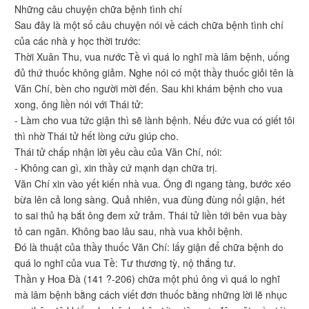
Những câu chuyện chữa bệnh tình chí
Sau đây là một số câu chuyện nói về cách chữa bệnh tình chí
của các nhà y học thời trước:
Thời Xuân Thu, vua nước Tề vì quá lo nghĩ mà lâm bệnh, uống
đủ thứ thuốc không giảm. Nghe nói có một thầy thuốc giỏi tên là
Văn Chí, bèn cho người mời đến. Sau khi khám bệnh cho vua
xong, ông liền nói với Thái tử:
- Làm cho vua tức giận thì sẽ lành bệnh. Nếu đức vua có giết tôi
thì nhờ Thái tử hết lòng cứu giúp cho.
Thái tử chấp nhận lời yêu cầu của Văn Chí, nói:
- Không can gì, xin thầy cứ mạnh dạn chữa trị.
Văn Chí xin vào yết kiến nhà vua. Ông đi ngang tàng, bước xéo
bừa lên cả long sàng. Quả nhiên, vua đùng đùng nổi giận, hét
to sai thủ hạ bắt ông đem xử trảm. Thái tử liền tới bên vua bày
tỏ can ngăn. Không bao lâu sau, nhà vua khỏi bệnh.
Đó là thuật của thầy thuốc Văn Chí: lấy giận để chữa bệnh do
quá lo nghĩ của vua Tề: Tư thương tỳ, nộ thắng tư.
Thần y Hoa Đà (141 ?-206) chữa một phú ông vì quá lo nghĩ
mà lâm bệnh bằng cách viết đơn thuốc bằng những lời lẽ nhục