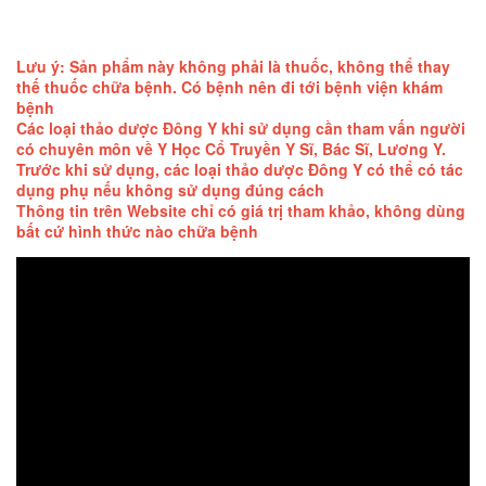
Lưu ý: Sản phẩm này không phải là thuốc, không thể thay
thế thuốc chữa bệnh. Có bệnh nên đi tới bệnh viện khám
bệnh
Các loại thảo dược Đông Y khi sử dụng cần tham vấn người
có chuyên môn về Y Học Cổ Truyền Y Sĩ, Bác Sĩ, Lương Y.
Trước khi sử dụng, các loại thảo dược Đông Y có thể có tác
dụng phụ nếu không sử dụng đúng cách
Thông tin trên Website chỉ có giá trị tham khảo, không dùng
bất cứ hình thức nào chữa bệnh