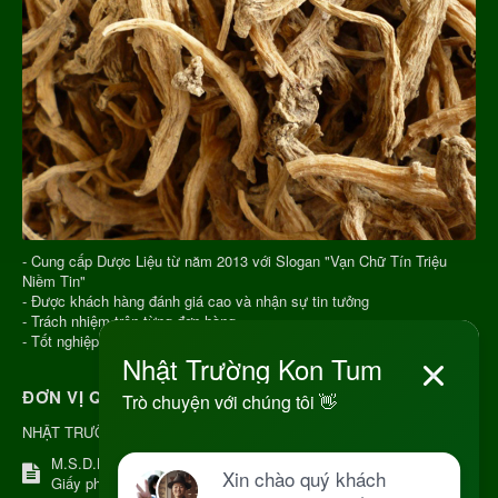
- Cung cấp Dược Liệu từ năm 2013 với Slogan "Vạn Chữ Tín Triệu
Niềm Tin"
- Được khách hàng đánh giá cao và nhận sự tin tưởng
- Trách nhiệm trên từng đơn hàng
- Tốt nghiệp Y Học Cổ Truyền, đúng chuyên ngành
ĐƠN VỊ QUẢN LÝ
NHẬT TRƯỜNG KON TUM
M.S.D.N: 8344254367, Cấp tại Kon Tum.
Giấy phép số: Số 38A.8009409/HKD