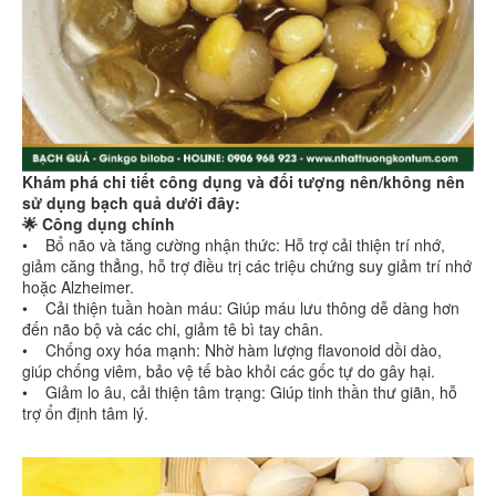
Khám phá chi tiết công dụng và đối tượng nên/không nên
sử dụng bạch quả dưới đây:
🌟 Công dụng chính
• Bổ não và tăng cường nhận thức: Hỗ trợ cải thiện trí nhớ,
giảm căng thẳng, hỗ trợ điều trị các triệu chứng suy giảm trí nhớ
hoặc Alzheimer.
• Cải thiện tuần hoàn máu: Giúp máu lưu thông dễ dàng hơn
đến não bộ và các chi, giảm tê bì tay chân.
• Chống oxy hóa mạnh: Nhờ hàm lượng flavonoid dồi dào,
giúp chống viêm, bảo vệ tế bào khỏi các gốc tự do gây hại.
• Giảm lo âu, cải thiện tâm trạng: Giúp tinh thần thư giãn, hỗ
trợ ổn định tâm lý.