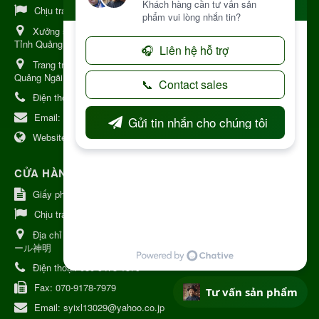
Chịu trách nhiệm:
Chủ cơ sở Nguyễn Nhật Trường
Xưởng sản xuất:
34 Lý Thường Kiệt, Tổ 6, Phường Kon Tum,
Tỉnh Quảng Ngải
Trang trại Dược Liệu Hữu Cơ:
Khu 37 Hộ Xã Măng Đen Tỉnh
Quảng Ngãi
Điện thoại:
+84 906968923
Email:
kinhdoanh@nhattruongkontum.com
Website:
https://www.nhattruongkontum.com
CỬA HÀNG GIỚI THIỆU TẠI NHẬT BẢN
Giấy phép số: 080-9475-1379
Chịu trách nhiệm:
MR THƯƠNG
Địa chỉ Nhật Bản:
日本 愛知県刈谷市神明町6丁目308番地 ファミ
ール神明
Điện thoại:
080-9475-1379
Fax:
070-9178-7979
Tư vấn sản phẩm
Email:
syixl13029@yahoo.co.jp