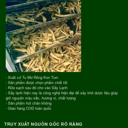
- Xuất xứ Tu Mơ Rông Kon Tum
- Sản phẩm được chọn phẩm chất tốt
- Rửa sạch sau đó cho vào Sấy Lạnh
- Sấy lạnh hiện nay là công nghệ hiện đại để sấy khô dược liệu giúp
giữ nguyên màu sắc, hương vị, chất lượng
- Sản phẩm hút chân không
- Giao hàng COD toàn quốc
TRUY XUẤT NGUỒN GỐC RÕ RÀNG