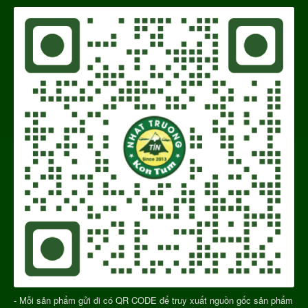
- Mỗi sản phẩm gửi đi có QR CODE để truy xuất nguồn gốc sản phẩm