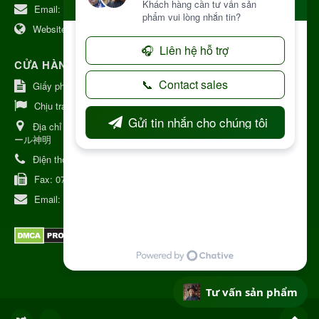
Email:
kinhdoanh@nhattruongkontum.com
Website:
https://www.nhattruongkontum.com
CỬA HÀNG GIỚI THIỆU TẠI NHẬT BẢN
Giấy phép số: 080-9475-1379
Chịu trách nhiệm:
MR THƯƠNG
Địa chỉ Nhật Bản:
日本 愛知県刈谷市神明町6丁目308番地 ファミ
ール神明
Điện thoại:
080-9475-1379
Fax:
070-9178-7979
Email:
syixl13029@yahoo.co.jp
Tư vấn sản phẩm