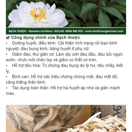
🌿 Công dụng chính của Bạch thược
• Dưỡng huyết, điều kinh: Cải thiện tình trạng rối loạn kinh
nguyệt, đau bụng kinh, băng huyết ở phụ nữ.
• Giảm đau, thư giãn cơ: Làm dịu cơn đau đầu, đau tức ngực
sườn, nhức mỏi chân tay và giảm co thắt cơ trơn.
• Hỗ trợ tiêu hóa: Trị chứng đau bụng do tỳ hư, tiêu chảy, kiết
lỵ.
• Bình can: Hỗ trợ các triệu chứng chóng mặt, đau mắt đỏ,
căng thẳng thần kinh.
• Tác dụng toàn thân: Hỗ trợ hạ huyết áp nhẹ và giãn mạch
máu.