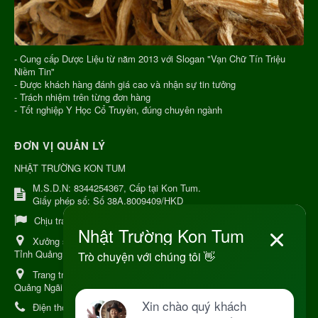
- Cung cấp Dược Liệu từ năm 2013 với Slogan "Vạn Chữ Tín Triệu
Niềm Tin"
- Được khách hàng đánh giá cao và nhận sự tin tưởng
- Trách nhiệm trên từng đơn hàng
- Tốt nghiệp Y Học Cổ Truyền, đúng chuyên ngành
ĐƠN VỊ QUẢN LÝ
NHẬT TRƯỜNG KON TUM
M.S.D.N: 8344254367, Cấp tại Kon Tum.
Giấy phép số: Số 38A.8009409/HKD
Chịu trách nhiệm:
Chủ cơ sở Nguyễn Nhật Trường
Xưởng sản xuất:
34 Lý Thường Kiệt, Tổ 6, Phường Kon Tum,
Tỉnh Quảng Ngải
Trang trại Dược Liệu Hữu Cơ:
Khu 37 Hộ Xã Măng Đen Tỉnh
Quảng Ngãi
Điện thoại:
+84 906968923