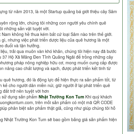
ựng từ năm 2013, là một Startup quảng bá giới thiệu cây Sâm
uyên rộng lớn, chúng tôi những con người yêu chính quê
i những sản vật tuyệt vời.
t Nam không hề thua kém bất cứ loại Sâm nào trên thế giới.
à gì, nhưng việc phát triển dược liệu của quê hương là một
o đuổi và tận hưởng.
c liệu, trải qua muôn vàn khó khăn, chúng tôi hiện nay đã bước
Khu 37 Hộ Xã Măng Đen Tỉnh Quảng Ngãi để trồng những cây
i phương pháp nông nghiệp hữu cơ, mong muốn cung cấp được
n nâng cao chất lượng và sạch, được phát triển kết tinh từ
u quê hương, đó là động lực để hiện thực ra sản phẩm tốt, từ
h kế cho người dân miền núi, giữ người ở lại phát triển quê
 đất trở nên tuyệt vời hơn
ựa sử dụng sản phẩm
Nhật Trường Kon Tum
Khi quý khách
truongkontum.com, trên mỗi sản phẩm có một mã QR CODE
giúp phân biệt sản phẩm thật giả, cũng như giúp chúng tôi hỗ
àng Nhật Trường Kon Tum sẽ bao gồm bảng giá sản phẩm hiện