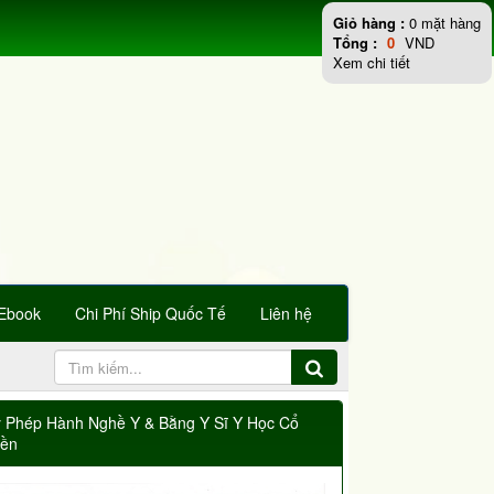
Giỏ hàng :
0
mặt hàng
Tổng :
0
VND
Xem chi tiết
Ebook
Chi Phí Ship Quốc Tế
Liên hệ
y Phép Hành Nghề Y & Bằng Y Sĩ Y Học Cổ
yền