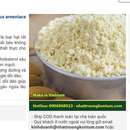
us armeniaca
à loại hạt rất
chất béo không
thiết thực cho
olesterol xấu
tim mạch.
ượng đường và
gie dồi dào.
 dồi dào giúp
ngăn ngừa lão
- Ship COD thanh toán tại nhà toàn quốc
- Quý khách ở nước ngoài vui lòng gửi email
kinhdoanh@nhattruongkontum.com
hoặc