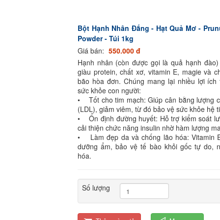
Bột Hạnh Nhân Đắng - Hạt Quả Mơ - Prun
Powder - Túi 1kg
Giá bán:
550.000 đ
Hạnh nhân (còn được gọi là quả hạnh đào) l
giàu protein, chất xơ, vitamin E, magie và 
bão hòa đơn. Chúng mang lại nhiều lợi ích 
sức khỏe con người:
• Tốt cho tim mạch: Giúp cân bằng lượng ch
(LDL), giảm viêm, từ đó bảo vệ sức khỏe hệ 
• Ổn định đường huyết: Hỗ trợ kiểm soát l
cải thiện chức năng insulin nhờ hàm lượng ma
• Làm đẹp da và chống lão hóa: Vitamin E
dưỡng ẩm, bảo vệ tế bào khỏi gốc tự do, 
hóa.
Số lượng