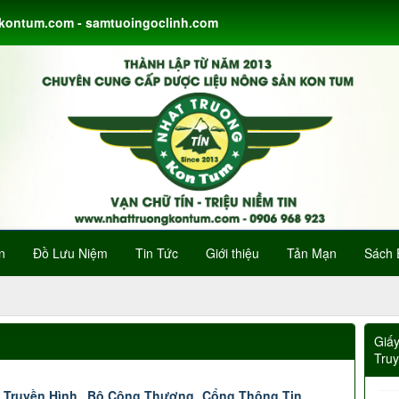
gkontum.com - samtuoingoclinh.com
n
Đồ Lưu Niệm
Tin Tức
Giới thiệu
Tản Mạn
Sách 
Giấ
Tru
 Truyền Hình
Bộ Công Thương
Cổng Thông Tin