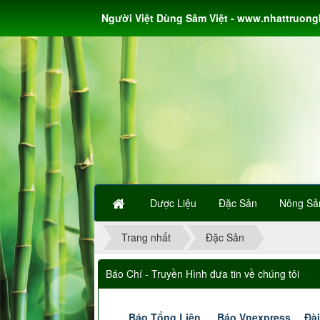
Người Việt Dùng Sâm Việt - www.nhattruon
Dược Liệu
Đặc Sản
Nông Sả
Trang nhất
Đặc Sản
Báo Chí - Truyền Hình đưa tin về chúng tôi
Báo Tổng Liên
Báo Vnexpress
Đài