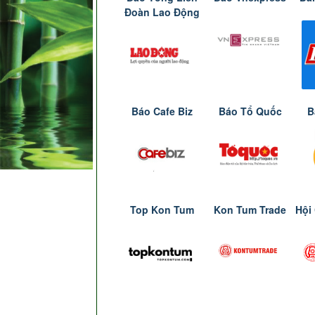
Đoàn Lao Động
Báo Cafe Biz
Báo Tổ Quốc
B
Top Kon Tum
Kon Tum Trade
Hội