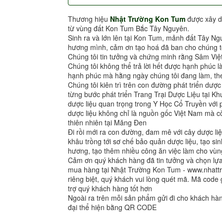
Thương hiệu
Nhật Trường Kon Tum
được xây d
từ vùng đất Kon Tum Bắc Tây Nguyên.
Sinh ra và lớn lên tại Kon Tum, mảnh đất Tây Ng
hương mình, cảm ơn tạo hoá đã ban cho chúng tô
Chúng tôi tin tưởng và chứng minh rằng Sâm Việ
Chúng tôi không thể trả lời hết được hạnh phúc l
hạnh phúc mà hằng ngày chúng tôi đang làm, the
Chúng tôi kiên trì trên con đường phát triển dượ
từng bước phát triển Trang Trại Dược Liệu tại 
dược liệu quan trọng trong Y Học Cổ Truyền vớ
dược liệu không chỉ là nguồn gốc Việt Nam mà cò
thiên nhiên tại Măng Đen
Đi rồi mới ra con đường, đam mê với cây dược liệ
khâu trồng tới sơ chế bảo quản dược liệu, tạo sin
hương, tạo thêm nhiều công ăn việc làm cho vùng
Cảm ơn quý khách hàng đã tin tưởng và chọn l
mua hàng tại Nhật Trường Kon Tum - www.nhat
riêng biệt, quý khách vui lòng quét mã. Mã code 
trợ quý khách hàng tốt hơn
Ngoài ra trên mỗi sản phẩm gửi đi cho khách h
đại thể hiện bằng QR CODE