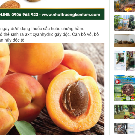
i ngày dưới dạng thuốc sắc hoặc chưng hầm.
 thể sinh ra axit cyanhydric gây độc. Cần bỏ vỏ, bỏ
n hủy độc tố.