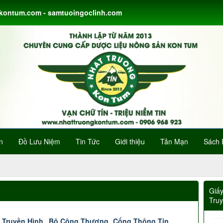
gkontum.com - samtuoingoclinh.com
n
Đồ Lưu Niệm
Tin Tức
Giới thiệu
Tản Mạn
Sách 
Giấ
Tru
 Truyền Hình
Bộ Công Thương
Cổng Thông Tin