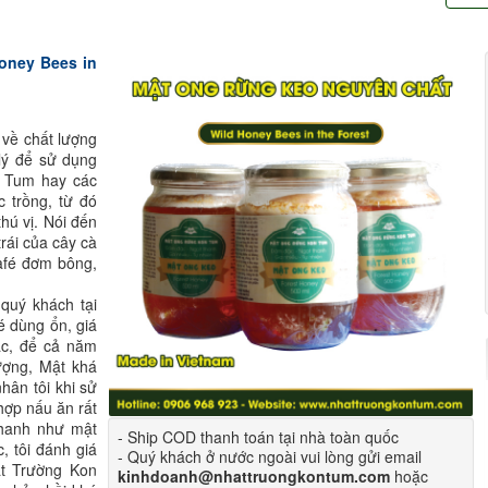
oney Bees in
 về chất lượng
lý để sử dụng
n Tum hay các
 trồng, từ đó
hú vị. Nói đến
trái của cây cà
afé đơm bông,
 quý khách tại
 dùng ổn, giá
ắc, để cả năm
ượng, Mật khá
hân tôi khi sử
hợp nấu ăn rất
thanh như mật
- Ship COD thanh toán tại nhà toàn quốc
, tôi đánh giá
- Quý khách ở nước ngoài vui lòng gửi email
ật Trường Kon
kinhdoanh@nhattruongkontum.com
hoặc