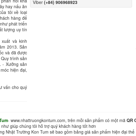
 phản hồi khá
Viber
(+84) 906968923
Dây hay nấu ăn
ủa tôi về loại
 khách hàng để
như phát triển
 lượng uy tín
 xuất và kinh
năm 2013. Sản
uốc và đã được
 Quy trình sản
g. - Xưởng sản
 móc hiện đại,
tư vấn cho quý
 Tum
- www.nhattruongkontum.com, trên mỗi sản phẩm có một mã
QR 
 như giúp chúng tôi hỗ trợ quý khách hàng tốt hơn
hàng Nhật Trường Kon Tum sẽ bao gồm bảng giá sản phẩm hiện đại thể