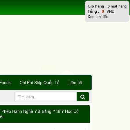
Giỏ hàng :
0
mặt hàng
Tổng :
0
VND
Xem chi tiết
Ebook
Chi Phí Ship Quốc Tế
Liên hệ
y Phép Hành Nghề Y & Bằng Y Sĩ Y Học Cổ
yền