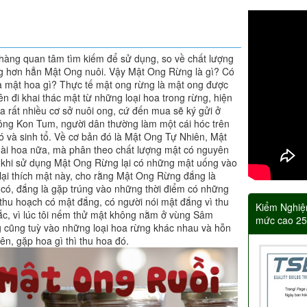
hàng quan tâm tìm kiếm để sử dụng, so về chất lượng
 hơn hẳn Mật Ong nuôi. Vậy Mật Ong Rừng là gì? Có
à mật hoa gì? Thực tế mật ong rừng là mật ong được
ên đi khai thác mật từ những loại hoa trong rừng, hiện
a rất nhiều cơ sở nuôi ong, cứ đến mua sẽ ký gửi ở
ông Kon Tum, người dân thường làm một cái hóc trên
đó và sinh tổ. Về cơ bản đó là Mật Ong Tự Nhiên, Mật
oài hoa nữa, mà phân theo chất lượng mật có nguyên
ra khi sử dụng Mật Ong Rừng lại có những mật uống vào
 lại thích mật này, cho rằng Mật Ong Rừng đắng là
có, đắng là gặp trúng vào những thời điểm có những
 thu hoạch có mật đắng, có người nói mật đắng vì thu
Kiểm Nghiệ
ắc, vì lúc tôi nếm thử mật không nằm ở vùng Sâm
mức cao 2
 cũng tuỳ vào những loại hoa rừng khác nhau và hỗn
ên, gặp hoa gì thì thu hoa đó.