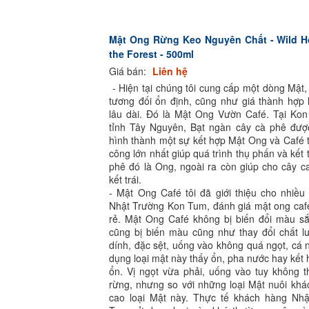
Mật Ong Rừng Keo Nguyên Chất - Wild H
the Forest - 500ml
Giá bán:
Liên hệ
- Hiện tại chúng tôi cung cấp một dòng Mật,
tương đối ổn định, cũng như giá thành hợp 
lâu dài. Đó là Mật Ong Vườn Café. Tại Ko
tỉnh Tây Nguyên, Bạt ngàn cây cà phê được
hình thành một sự kết hợp Mật Ong và Café t
công lớn nhất giúp quá trình thụ phấn và kết 
phê đó là Ong, ngoài ra còn giúp cho cây c
kết trái.
- Mật Ong Café tôi đã giới thiệu cho nhiều
Nhật Trường Kon Tum, đánh giá mật ong café
rẻ. Mật Ong Café không bị biến đổi màu s
cũng bị biến màu cũng như thay đổi chất l
dính, đặc sệt, uống vào không quá ngọt, cá n
dụng loại mật này thấy ổn, pha nước hay kết 
ổn. Vị ngọt vừa phải, uống vào tuy không 
rừng, nhưng so với những loại Mật nuôi khác
cao loại Mật này. Thực tế khách hàng Nh