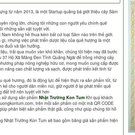
ựng từ năm 2013, là một Startup quảng bá giới thiệu cây Sâm
uyên rộng lớn, chúng tôi những con người yêu chính quê
i những sản vật tuyệt vời.
t Nam không hề thua kém bất cứ loại Sâm nào trên thế giới.
à gì, nhưng việc phát triển dược liệu của quê hương là một
o đuổi và tận hưởng.
c liệu, trải qua muôn vàn khó khăn, chúng tôi hiện nay đã bước
Khu 37 Hộ Xã Măng Đen Tỉnh Quảng Ngãi để trồng những cây
i phương pháp nông nghiệp hữu cơ, mong muốn cung cấp được
n nâng cao chất lượng và sạch, được phát triển kết tinh từ
u quê hương, đó là động lực để hiện thực ra sản phẩm tốt, từ
h kế cho người dân miền núi, giữ người ở lại phát triển quê
 đất trở nên tuyệt vời hơn
ựa sử dụng sản phẩm
Nhật Trường Kon Tum
Khi quý khách
truongkontum.com, trên mỗi sản phẩm có một mã QR CODE
giúp phân biệt sản phẩm thật giả, cũng như giúp chúng tôi hỗ
àng Nhật Trường Kon Tum sẽ bao gồm bảng giá sản phẩm hiện