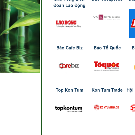
Đoàn Lao Động
Báo Cafe Biz
Báo Tổ Quốc
B
Top Kon Tum
Kon Tum Trade
Hội