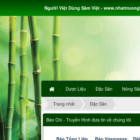
Người Việt Dùng Sâm Việt - www.nhattruon
Dược Liệu
Đặc Sản
Nông Sả
Trang nhất
Đặc Sản
Báo Chí - Truyền Hình đưa tin về chúng tôi
Báo Tổng Liên
Báo Vnexpress
Đài