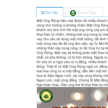
Chi Tiết
Thanh Toán
Mật Ong Rừng hiện nay được rất nhiều khách 
cũng như hương vị đương nhiên Mật Ong Rừng
khách còn khó tính hỏi mật ong rừng của em l
khai thác tự nhiên, những loài ong trong tự nhi
nay nhu cầu sử dụng mật chất lượng, đã sinh r
một vùng nào đó để ong làm việc, tại Tu Mơ R
những thân cây trong rừng, từ đó Ong trú tại 
Ong Rừng, Mật này sẽ không phân biệt theo l
chất, có pha không, có bị trộn không. Ngoài 
thì vừa có vị ngọt vừa có vị đắng, nhiều khách
đúng. Thật tế có Mật Ong Rừng ngọt có, đắng 
loại hoa rừng có vị mật đắng, dẫn đến mật khi
hoa từ Sâm Ngọc Linh, cái này cũng không ch
Ngọc Linh, mật cũng đắng. Chứng tỏ Mật đắng
hợp khác nhau. Đàn ong thợ đi khai thác tự nhi