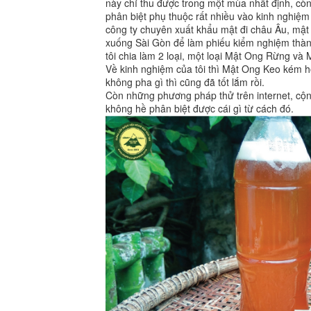
này chỉ thu được trong một mùa nhất định, còn
phân biệt phụ thuộc rất nhiều vào kinh nghiệ
công ty chuyên xuất khẩu mật đi châu Âu, mật 
xuống Sài Gòn để làm phiếu kiểm nghiệm thành
tôi chia làm 2 loại, một loại Mật Ong Rừng và
Về kinh nghiệm của tôi thì Mật Ong Keo kém
không pha gì thì cũng đã tốt lắm rồi.
Còn những phương pháp thử trên internet, cộn
không hề phân biệt được cái gì từ cách đó.