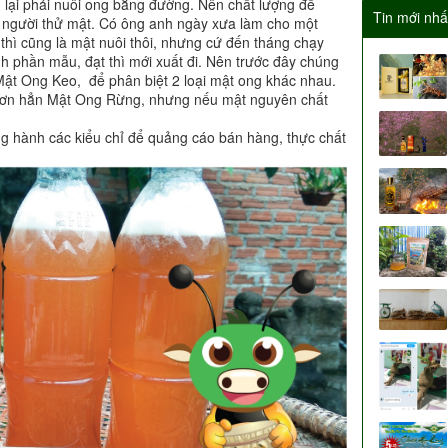
 lại phải nuôi ong bằng đường. Nên chất lượng để
Tin mới nhấ
m người thử mật. Có ông anh ngày xưa làm cho một
thì cũng là mật nuôi thôi, nhưng cứ đến tháng chạy
 phần mẫu, đạt thì mới xuất đi. Nên trước đây chúng
 Mật Ong Keo, để phân biệt 2 loại mật ong khác nhau.
 hơn hẳn Mật Ong Rừng, nhưng nếu mật nguyên chất
g hành các kiểu chỉ để quảng cáo bán hàng, thực chất