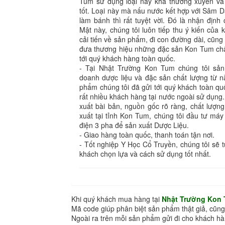
Tum sử dụng loại này khá thường xuyên và
tốt. Loại này mà nấu nước kết hợp với Sâm 
làm bánh thì rất tuyệt vời. Đó là nhận định c
Mật này, chúng tôi luôn tiếp thu ý kiến của
cải tiến về sản phẩm, đi con đường dài, cũng 
đưa thương hiệu những đặc sản Kon Tum chất
tới quý khách hàng toàn quốc.
- Tại Nhật Trường Kon Tum chúng tôi sản
doanh dược liệu và đặc sản chất lượng từ 
phẩm chúng tôi đã gửi tới quý khách toàn q
rất nhiều khách hàng tại nước ngoài sử dụng.
xuất bài bản, nguồn gốc rõ ràng, chất lượn
xuất tại tỉnh Kon Tum, chúng tôi đầu tư máy
điện 3 pha để sản xuất Dược Liệu.
- Giao hàng toàn quốc, thanh toán tận nơi.
- Tốt nghiệp Y Học Cổ Truyền, chúng tôi sẽ 
khách chọn lựa và cách sử dụng tốt nhất.
Khi quý khách mua hàng tại
Nhật Trường Kon
Mã code giúp phân biệt sản phẩm thật giả, cũng
Ngoài ra trên mỗi sản phẩm gửi đi cho khách 