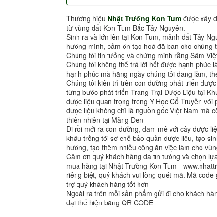
Thương hiệu
Nhật Trường Kon Tum
được xây d
từ vùng đất Kon Tum Bắc Tây Nguyên.
Sinh ra và lớn lên tại Kon Tum, mảnh đất Tây Ng
hương mình, cảm ơn tạo hoá đã ban cho chúng tô
Chúng tôi tin tưởng và chứng minh rằng Sâm Việ
Chúng tôi không thể trả lời hết được hạnh phúc l
hạnh phúc mà hằng ngày chúng tôi đang làm, the
Chúng tôi kiên trì trên con đường phát triển dượ
từng bước phát triển Trang Trại Dược Liệu tại 
dược liệu quan trọng trong Y Học Cổ Truyền vớ
dược liệu không chỉ là nguồn gốc Việt Nam mà cò
thiên nhiên tại Măng Đen
Đi rồi mới ra con đường, đam mê với cây dược liệ
khâu trồng tới sơ chế bảo quản dược liệu, tạo sin
hương, tạo thêm nhiều công ăn việc làm cho vùng
Cảm ơn quý khách hàng đã tin tưởng và chọn l
mua hàng tại Nhật Trường Kon Tum - www.nhat
riêng biệt, quý khách vui lòng quét mã. Mã code 
trợ quý khách hàng tốt hơn
Ngoài ra trên mỗi sản phẩm gửi đi cho khách h
đại thể hiện bằng QR CODE