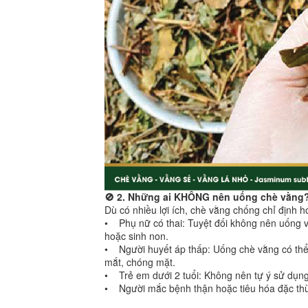
🚫 2. Những ai KHÔNG nên uống chè vằng
Dù có nhiều lợi ích, chè vằng chống chỉ định 
• Phụ nữ có thai: Tuyệt đối không nên uống vì
hoặc sinh non.
• Người huyết áp thấp: Uống chè vằng có thể
mắt, chóng mặt.
• Trẻ em dưới 2 tuổi: Không nên tự ý sử dụng 
• Người mắc bệnh thận hoặc tiêu hóa đặc thù