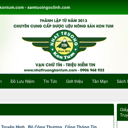
gkontum.com - samtuoingoclinh.com
n
Đồ Lưu Niệm
Tin Tức
Giới thiệu
Tản Mạn
Sách 
Giấ
Tru
 Truyền Hình
Bộ Công Thương
Cổng Thông Tin