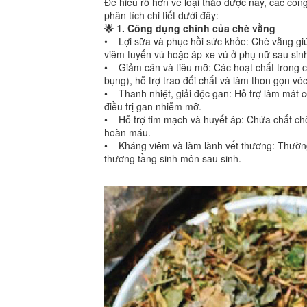
Để hiểu rõ hơn về loại thảo dược này, các công
phân tích chi tiết dưới đây:
🌟 1. Công dụng chính của chè vằng
• Lợi sữa và phục hồi sức khỏe: Chè vằng giú
viêm tuyến vú hoặc áp xe vú ở phụ nữ sau sin
• Giảm cân và tiêu mỡ: Các hoạt chất trong c
bụng), hỗ trợ trao đổi chất và làm thon gọn vó
• Thanh nhiệt, giải độc gan: Hỗ trợ làm mát cơ
điều trị gan nhiễm mỡ.
• Hỗ trợ tim mạch và huyết áp: Chứa chất chố
hoàn máu.
• Kháng viêm và làm lành vết thương: Thường
thương tầng sinh môn sau sinh.