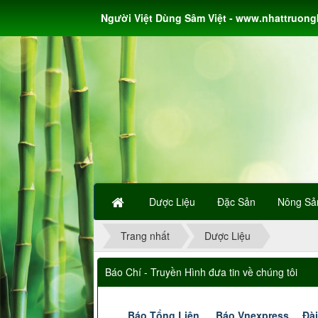
Người Việt Dùng Sâm Việt - www.nhattruon
Dược Liệu
Đặc Sản
Nông Sả
Trang nhất
Dược Liệu
Báo Chí - Truyền Hình đưa tin về chúng tôi
Báo Tổng Liên
Báo Vnexpress
Đài