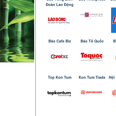
Đoàn Lao Động
Báo Cafe Biz
Báo Tổ Quốc
B
Top Kon Tum
Kon Tum Trade
Hội