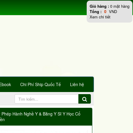
Giỏ hàng :
0
mặt hàng
Tổng :
0
VND
Xem chi tiết
Ebook
Chi Phí Ship Quốc Tế
Liên hệ
y Phép Hành Nghề Y & Bằng Y Sĩ Y Học Cổ
yền