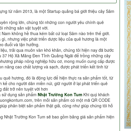
ựng từ năm 2013, là một Startup quảng bá giới thiệu cây Sâm
uyên rộng lớn, chúng tôi những con người yêu chính quê
i những sản vật tuyệt vời.
t Nam không hề thua kém bất cứ loại Sâm nào trên thế giới.
à gì, nhưng việc phát triển dược liệu của quê hương là một
o đuổi và tận hưởng.
c liệu, trải qua muôn vàn khó khăn, chúng tôi hiện nay đã bước
Khu 37 Hộ Xã Măng Đen Tỉnh Quảng Ngãi để trồng những cây
i phương pháp nông nghiệp hữu cơ, mong muốn cung cấp được
n nâng cao chất lượng và sạch, được phát triển kết tinh từ
u quê hương, đó là động lực để hiện thực ra sản phẩm tốt, từ
h kế cho người dân miền núi, giữ người ở lại phát triển quê
 đất trở nên tuyệt vời hơn
ựa sử dụng sản phẩm
Nhật Trường Kon Tum
Khi quý khách
truongkontum.com, trên mỗi sản phẩm có một mã QR CODE
giúp phân biệt sản phẩm thật giả, cũng như giúp chúng tôi hỗ
àng Nhật Trường Kon Tum sẽ bao gồm bảng giá sản phẩm hiện