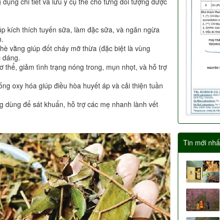
 dụng chi tiết và lưu ý cụ thể cho từng đối tượng được
p kích thích tuyến sữa, làm đặc sữa, và ngăn ngừa
h.
hè vằng giúp đốt cháy mỡ thừa (đặc biệt là vùng
c dáng.
 thể, giảm tình trạng nóng trong, mụn nhọt, và hỗ trợ
ng oxy hóa giúp điều hòa huyết áp và cải thiện tuần
 dùng để sát khuẩn, hỗ trợ các mẹ nhanh lành vết
Tin mới nhấ