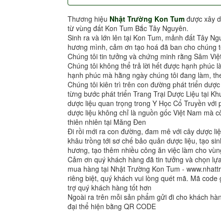
Thương hiệu
Nhật Trường Kon Tum
được xây d
từ vùng đất Kon Tum Bắc Tây Nguyên.
Sinh ra và lớn lên tại Kon Tum, mảnh đất Tây Ng
hương mình, cảm ơn tạo hoá đã ban cho chúng tô
Chúng tôi tin tưởng và chứng minh rằng Sâm Việ
Chúng tôi không thể trả lời hết được hạnh phúc l
hạnh phúc mà hằng ngày chúng tôi đang làm, the
Chúng tôi kiên trì trên con đường phát triển dượ
từng bước phát triển Trang Trại Dược Liệu tại 
dược liệu quan trọng trong Y Học Cổ Truyền vớ
dược liệu không chỉ là nguồn gốc Việt Nam mà cò
thiên nhiên tại Măng Đen
Đi rồi mới ra con đường, đam mê với cây dược liệ
khâu trồng tới sơ chế bảo quản dược liệu, tạo sin
hương, tạo thêm nhiều công ăn việc làm cho vùng
Cảm ơn quý khách hàng đã tin tưởng và chọn l
mua hàng tại Nhật Trường Kon Tum - www.nhat
riêng biệt, quý khách vui lòng quét mã. Mã code 
trợ quý khách hàng tốt hơn
Ngoài ra trên mỗi sản phẩm gửi đi cho khách h
đại thể hiện bằng QR CODE