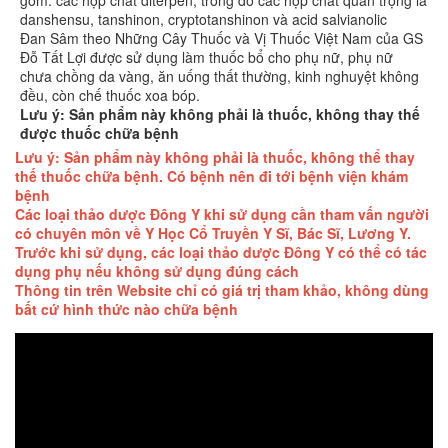
danshensu, tanshinon, cryptotanshinon và acid salvianolic
Đan Sâm theo Những Cây Thuốc và Vị Thuốc Việt Nam của GS
Đỗ Tất Lợi được sử dụng làm thuốc bổ cho phụ nữ, phụ nữ
chưa chồng da vàng, ăn uống thất thường, kinh nghuyệt không
đều, còn chế thuốc xoa bóp.
Lưu ý: Sản phẩm này không phải là thuốc, không thay thế
được thuốc chữa bệnh
Lưu ý: Sản phẩm này không phải là thuốc, không thể thay
thế thuốc chữa bệnh. Có bệnh nên đi tới bệnh viện khám
bệnh
Các loại thảo dược Đông Y khi sử dụng cần tham vấn người
có chuyên môn về Y Học Cổ Truyền Y Sĩ, Bác Sĩ, Lương Y.
Trước khi sử dụng, các loại thảo dược Đông Y có thể có tác
dụng phụ nếu không sử dụng đúng cách
Thông tin trên Website chỉ có giá trị tham khảo, không dùng
bất cứ hình thức nào chữa bệnh