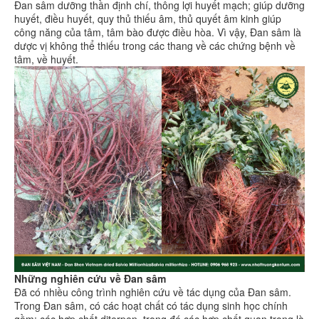
Đan sâm dưỡng thần định chí, thông lợi huyết mạch; giúp dưỡng
huyết, điều huyết, quy thủ thiếu âm, thủ quyết âm kinh giúp
công năng của tâm, tâm bào được điều hòa. Vì vậy, Đan sâm là
dược vị không thể thiếu trong các thang về các chứng bệnh về
tâm, về huyết.
Những nghiên cứu về Đan sâm
Đã có nhiều công trình nghiên cứu về tác dụng của Đan sâm.
Trong Đan sâm, có các hoạt chất có tác dụng sinh học chính
gồm: các hợp chất diterpen, trong đó các hợp chất quan trọng là