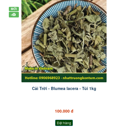
MỚI
+
Cải Trời - Blumea lacera - Túi 1kg
100.000 đ
Đặt hàng