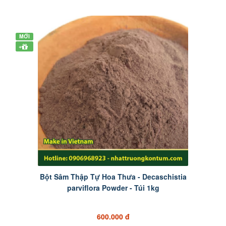
MỚI
+
Bột Sâm Thập Tự Hoa Thưa - Decaschistia
parviflora Powder - Túi 1kg
600.000 đ