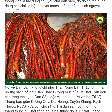
thông kinh là tác dụng chủ yếu của đan sâm, do đó có thể dùng
để trị các chứng bệnh huyết mạch không thông, kinh nguyệt
không đều.
Nói về Đan Sâm không chỉ như Thần Nông Bản Thảo Kinh mà
những sách cổ như Bản Thảo Cương Mục của Lý Thời Trân đều
cho rằng tác dụng Đan Sâm độc vị ngang ngửa với bài Tứ Vật
Thang bao gồm Đương Quy, Địa Hoàng, Xuyên Khung, Bạch
Thược. Người xưa còn cho rằng 1 vị đan sâm còn hơn một
thang thuốc 4 vị nổi tiếng đó là bài thuốc đó là Tứ Vật Thang.