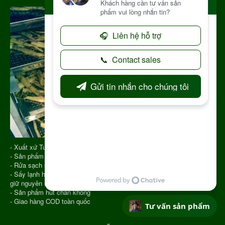
- Xuất xứ Tu Mơ Rông Kon Tum
- Sản phẩm được chọn phẩm chất tốt
- Rửa sạch sau đó cho vào Sấy Lạnh
- Sấy lạnh hiện nay là công nghệ hiện đại để sấy khô dược liệu giúp
giữ nguyên màu sắc, hương vị, chất lượng
- Sản phẩm hút chân không
- Giao hàng COD toàn quốc
Tư vấn sản phẩm