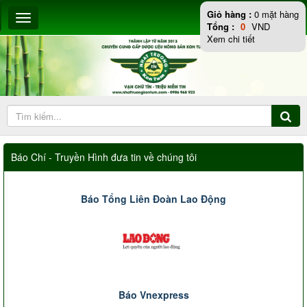
Giỏ hàng :
0
mặt hàng
Tổng :
0
VND
Xem chi tiết
Báo Chí - Truyền Hình đưa tin về chúng tôi
Báo Tổng Liên Đoàn Lao Động
Báo Vnexpress