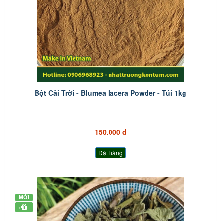
Bột Cải Trời - Blumea lacera Powder - Túi 1kg
150.000 đ
Đặt hàng
MỚI
+