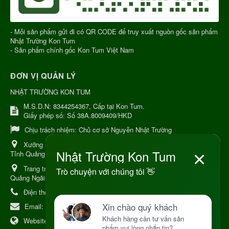
- Mỗi sản phẩm gửi đi có QR CODE để truy xuất nguồn gốc sản phẩm
Nhật Trường Kon Tum
- Sản phẩm chính gốc Kon Tum Việt Nam
ĐƠN VỊ QUẢN LÝ
NHẬT TRƯỜNG KON TUM
M.S.D.N: 8344254367, Cấp tại Kon Tum.
Giấy phép số: Số 38A.8009409/HKD
Chịu trách nhiệm:
Chủ cơ sở Nguyễn Nhật Trường
Xưởng sản xuất:
34 Lý Thường Kiệt, Tổ 6, Phường Kon Tum,
Tỉnh Quảng Ngải
Trang trại Dược Liệu Hữu Cơ:
Khu 37 Hộ Xã Măng Đen Tỉnh
Quảng Ngãi
Điện thoại:
+84 906968923
Email:
kinhdoanh@nhattruongkontum.com
Website:
https://www.nhattruongkontum.com