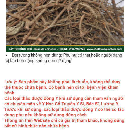
• Đối tượng không nên dùng: Phụ nữ có thai hoặc người đang
bị táo bón nặng không nên sử dụng
Lưu ý: Sản phẩm này không phải là thuốc, không thể thay
thế thuốc chữa bệnh. Có bệnh nên đi tới bệnh viện khám
bệnh
Các loại thảo dược Đông Y khi sử dụng cần tham vấn người
có chuyên môn về Y Học Cổ Truyền Y Sĩ, Bác Sĩ, Lương Y.
Trước khi sử dụng, các loại thảo dược Đông Y có thể có tác
dụng phụ nếu không sử dụng đúng cách
Thông tin trên Website chỉ có giá trị tham khảo, không dùng
bất cứ hình thức nào chữa bệnh