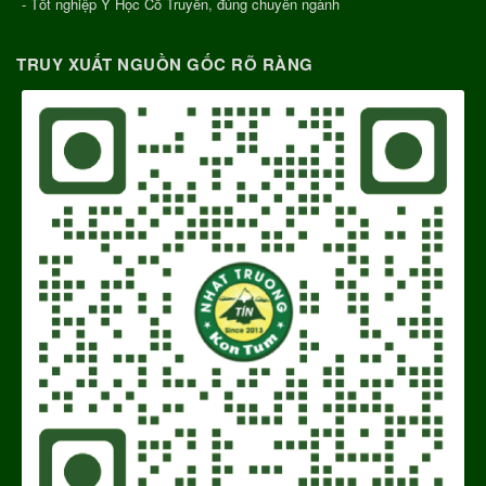
- Tốt nghiệp Y Học Cổ Truyền, đúng chuyên ngành
TRUY XUẤT NGUỒN GỐC RÕ RÀNG