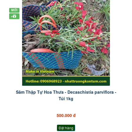
MỚI
+
Sâm Thập Tự Hoa Thưa - Decaschistia parviflora -
Túi 1kg
500.000 đ
Đặt hàng