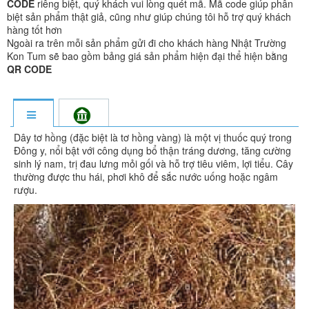
CODE
riêng biệt, quý khách vui lòng quét mã. Mã code giúp phân
biệt sản phẩm thật giả, cũng như giúp chúng tôi hỗ trợ quý khách
hàng tốt hơn
Ngoài ra trên mỗi sản phẩm gửi đi cho khách hàng Nhật Trường
Kon Tum sẽ bao gồm bảng giá sản phẩm hiện đại thể hiện bằng
QR CODE
Dây tơ hồng (đặc biệt là tơ hồng vàng) là một vị thuốc quý trong
Đông y, nổi bật với công dụng bổ thận tráng dương, tăng cường
sinh lý nam, trị đau lưng mỏi gối và hỗ trợ tiêu viêm, lợi tiểu. Cây
thường được thu hái, phơi khô để sắc nước uống hoặc ngâm
rượu.