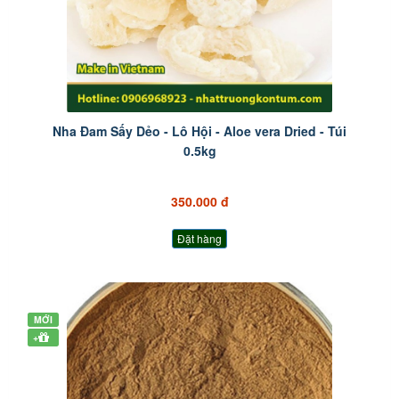
Nha Đam Sấy Dẻo - Lô Hội - Aloe vera Dried - Túi
0.5kg
350.000 đ
Đặt hàng
MỚI
+