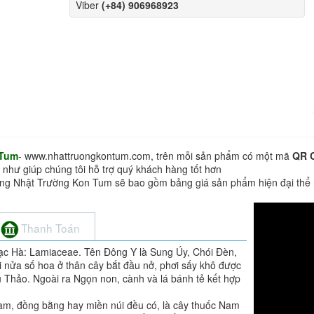
Viber
(+84) 906968923
 Tum
- www.nhattruongkontum.com, trên mỗi sản phẩm có một mã
QR 
 như giúp chúng tôi hỗ trợ quý khách hàng tốt hơn
hàng Nhật Trường Kon Tum sẽ bao gồm bảng giá sản phẩm hiện đại thể
Thanh Toán
Bạc Hà: Lamiaceae. Tên Đông Y là Sung Úy, Chói Đèn,
i nửa số hoa ở thân cây bắt đầu nở, phơi sấy khô được
u Thảo. Ngoài ra Ngọn non, cành và lá bánh tẻ kết hợp
m, đồng bằng hay miền núi đều có, là cây thuốc Nam