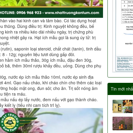
 hàn vào hai kinh can và tâm bào. Có tác dụng hoạt
tiêu thũng. Dùng điều trị: Kinh nguyệt không đều, bế
ng kinh ra nhiều kéo dài nhiều ngày, trị chứng phù
ong nhiệt gây ra. Hạt ích mẫu gọi là sung úy tử: trị
guyệt.
tin), saponin loại steroid, chất chát (tanin), tinh dầu
: 8 - 12g; nguyên liệu tươi dùng gấp đôi.
en hầm ích mẫu thảo, 30g ích mẫu, đậu đen 30g,
 bỏ bã, thêm 30ml rượu khấy đều, uống. Dùng cho phụ
00g, nước ép ích mẫu thảo 10ml, nước ép sinh địa
i 4ml. Gạo nấu cháo, khi cháo chín cho thêm các loại
ờng hoặc mật ong, đun sôi; cho ăn. Trị sốt nóng âm
Tin mới nhấ
ểu tiện ra máu.
h mẫu nấu ép lấy nước, đem nấu với gạo thành cháo.
kiết lỵ (tiểu nhi cam tích trĩ lỵ).