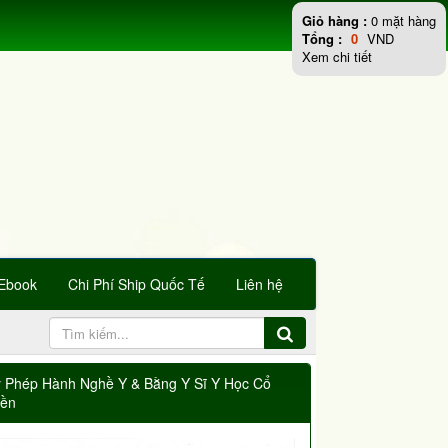
Giỏ hàng :
0
mặt hàng
Tổng :
0
VND
Xem chi tiết
Ebook
Chi Phí Ship Quốc Tế
Liên hệ
y Phép Hành Nghề Y & Bằng Y Sĩ Y Học Cổ
yền