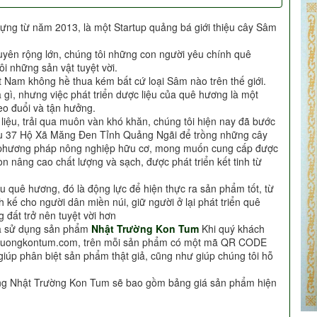
ựng từ năm 2013, là một Startup quảng bá giới thiệu cây Sâm
uyên rộng lớn, chúng tôi những con người yêu chính quê
i những sản vật tuyệt vời.
t Nam không hề thua kém bất cứ loại Sâm nào trên thế giới.
à gì, nhưng việc phát triển dược liệu của quê hương là một
o đuổi và tận hưởng.
c liệu, trải qua muôn vàn khó khăn, chúng tôi hiện nay đã bước
Khu 37 Hộ Xã Măng Đen Tỉnh Quảng Ngãi để trồng những cây
i phương pháp nông nghiệp hữu cơ, mong muốn cung cấp được
n nâng cao chất lượng và sạch, được phát triển kết tinh từ
u quê hương, đó là động lực để hiện thực ra sản phẩm tốt, từ
h kế cho người dân miền núi, giữ người ở lại phát triển quê
 đất trở nên tuyệt vời hơn
ựa sử dụng sản phẩm
Nhật Trường Kon Tum
Khi quý khách
truongkontum.com, trên mỗi sản phẩm có một mã QR CODE
giúp phân biệt sản phẩm thật giả, cũng như giúp chúng tôi hỗ
àng Nhật Trường Kon Tum sẽ bao gồm bảng giá sản phẩm hiện