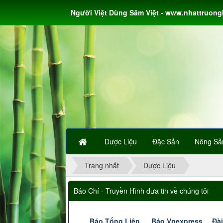
Người Việt Dùng Sâm Việt - www.nhattruon
Dược Liệu
Đặc Sản
Nông Sả
Trang nhất
Dược Liệu
Báo Chí - Truyền Hình đưa tin về chúng tôi
Báo Tổng Liên
Báo Vnexpress
Đài