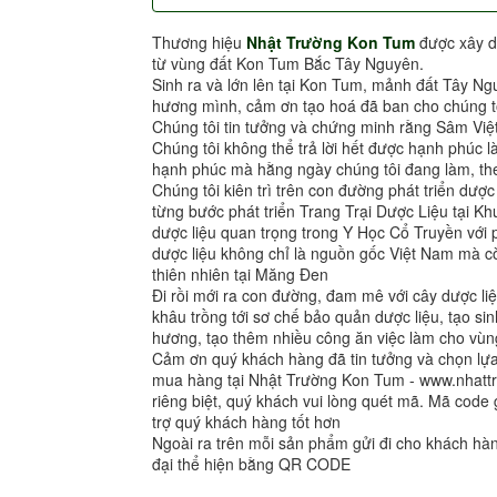
Thương hiệu
Nhật Trường Kon Tum
được xây d
từ vùng đất Kon Tum Bắc Tây Nguyên.
Sinh ra và lớn lên tại Kon Tum, mảnh đất Tây Ng
hương mình, cảm ơn tạo hoá đã ban cho chúng tô
Chúng tôi tin tưởng và chứng minh rằng Sâm Việ
Chúng tôi không thể trả lời hết được hạnh phúc l
hạnh phúc mà hằng ngày chúng tôi đang làm, the
Chúng tôi kiên trì trên con đường phát triển dượ
từng bước phát triển Trang Trại Dược Liệu tại 
dược liệu quan trọng trong Y Học Cổ Truyền vớ
dược liệu không chỉ là nguồn gốc Việt Nam mà cò
thiên nhiên tại Măng Đen
Đi rồi mới ra con đường, đam mê với cây dược liệ
khâu trồng tới sơ chế bảo quản dược liệu, tạo sin
hương, tạo thêm nhiều công ăn việc làm cho vùng
Cảm ơn quý khách hàng đã tin tưởng và chọn l
mua hàng tại Nhật Trường Kon Tum - www.nhat
riêng biệt, quý khách vui lòng quét mã. Mã code 
trợ quý khách hàng tốt hơn
Ngoài ra trên mỗi sản phẩm gửi đi cho khách h
đại thể hiện bằng QR CODE