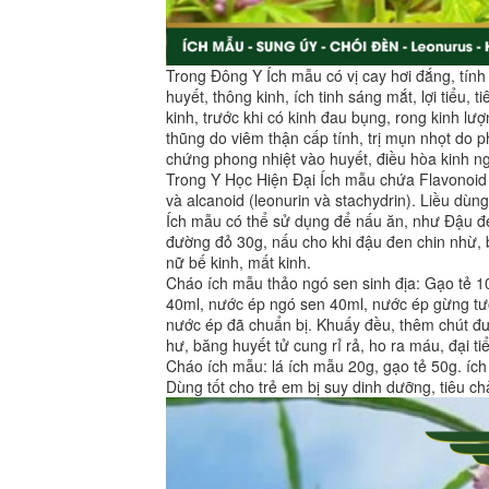
Trong Đông Y Ích mẫu có vị cay hơi đắng, tính
huyết, thông kinh, ích tinh sáng mắt, lợi tiểu, 
kinh, trước khi có kinh đau bụng, rong kinh lượ
thũng do viêm thận cấp tính, trị mụn nhọt do ph
chứng phong nhiệt vào huyết, điều hòa kinh n
Trong Y Học Hiện Đại Ích mẫu chứa Flavonoid (ru
và alcanoid (leonurin và stachydrin). Liều dùng
Ích mẫu có thể sử dụng để nấu ăn, như Đậu đ
đường đỏ 30g, nấu cho khi đậu đen chin nhừ,
nữ bế kinh, mất kinh.
Cháo ích mẫu thảo ngó sen sinh địa: Gạo tẻ 1
40ml, nước ép ngó sen 40ml, nước ép gừng tươ
nước ép đã chuẩn bị. Khuấy đều, thêm chút đư
hư, băng huyết tử cung rỉ rả, ho ra máu, đại ti
Cháo ích mẫu: lá ích mẫu 20g, gạo tẻ 50g. íc
Dùng tốt cho trẻ em bị suy dinh dưỡng, tiêu chảy 