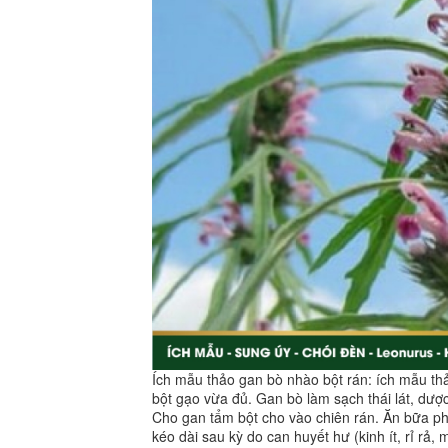
Ích mẫu thảo gan bò nhào bột rán: ích mẫu t
bột gạo vừa đủ. Gan bò làm sạch thái lát, dược
Cho gan tẩm bột cho vào chiên rán. Ăn bữa phụ 
kéo dài sau kỳ do can huyết hư (kinh ít, rỉ rả