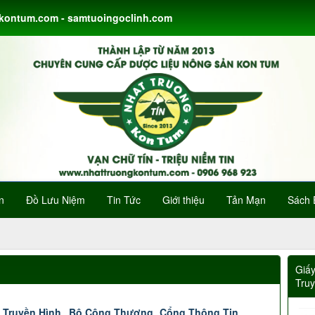
gkontum.com - samtuoingoclinh.com
n
Đồ Lưu Niệm
Tin Tức
Giới thiệu
Tản Mạn
Sách 
Giấ
Tru
 Truyền Hình
Bộ Công Thương
Cổng Thông Tin