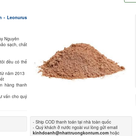
m - Leonurus
Tây Nguyên
ảo sạch, chất
ôi đều có thể
n từ năm 2013
iết
ận hàng thanh
tư vấn cho quý
- Ship COD thanh toán tại nhà toàn quốc
- Quý khách ở nước ngoài vui lòng gửi email
kinhdoanh@nhattruongkontum.com
hoặc