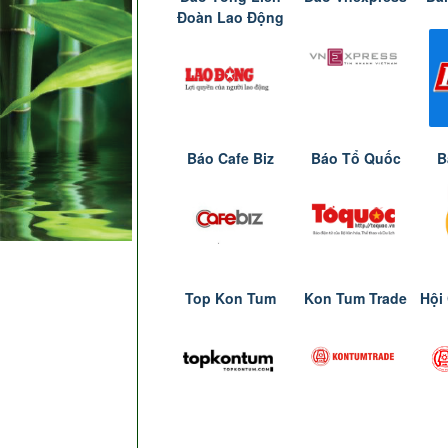
Đoàn Lao Động
Báo Cafe Biz
Báo Tổ Quốc
B
Top Kon Tum
Kon Tum Trade
Hội