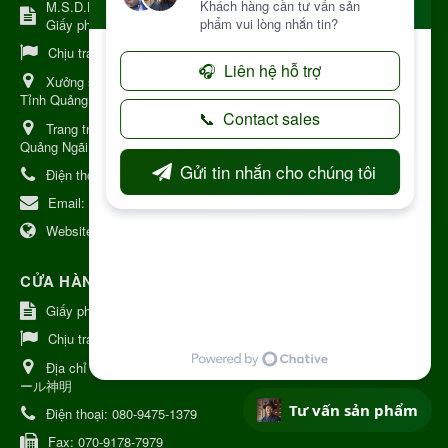
M.S.D.N: 8344254367, Cấp tại Kon Tum.
Giấy phép số: Số 38A.8009409/HKD
Chịu trách nhiệm:
Chủ cơ sở Nguyễn Nhật Trường
Xưởng sản xuất:
34 Lý Thường Kiệt, Tổ 6, Phường Kon Tum,
Tỉnh Quảng Ngải
Trang trại Dược Liệu Hữu Cơ:
Khu 37 Hộ Xã Măng Đen Tỉnh
Quảng Ngãi
Điện thoại:
+84 906968923
Email:
kinhdoanh@nhattruongkontum.com
Website:
https://www.nhattruongkontum.com
CỬA HÀNG GIỚI THIỆU TẠI NHẬT BẢN
Giấy phép số: 080-9475-1379
Chịu trách nhiệm:
MR THƯƠNG
Địa chỉ Nhật Bản:
日本 愛知県刈谷市神明町6丁目308番地 ファミ
ール神明
Tư vấn sản phẩm
Điện thoại:
080-9475-1379
Fax:
070-9178-7979