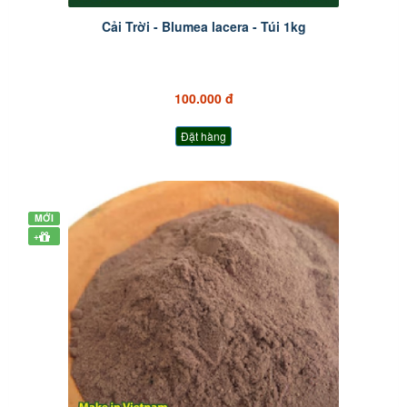
Cải Trời - Blumea lacera - Túi 1kg
100.000 đ
Đặt hàng
MỚI
+