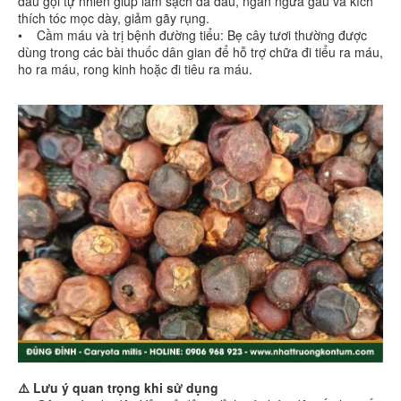
dầu gội tự nhiên giúp làm sạch da đầu, ngăn ngừa gàu và kích
thích tóc mọc dày, giảm gãy rụng.
• Cầm máu và trị bệnh đường tiểu: Bẹ cây tươi thường được
dùng trong các bài thuốc dân gian để hỗ trợ chữa đi tiểu ra máu,
ho ra máu, rong kinh hoặc đi tiêu ra máu.
⚠️ Lưu ý quan trọng khi sử dụng