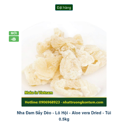
Đặt hàng
MỚI
+
Nha Đam Sấy Dẻo - Lô Hội - Aloe vera Dried - Túi
0.5kg