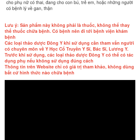
cho phụ nữ có thai, đang cho con bú, trẻ em, hoặc những người
có bệnh lý về gan, thận
Lưu ý: Sản phẩm này không phải là thuốc, không thể thay
thế thuốc chữa bệnh. Có bệnh nên đi tới bệnh viện khám
bệnh
Các loại thảo dược Đông Y khi sử dụng cần tham vấn người
có chuyên môn về Y Học Cổ Truyền Y Sĩ, Bác Sĩ, Lương Y.
Trước khi sử dụng, các loại thảo dược Đông Y có thể có tác
dụng phụ nếu không sử dụng đúng cách
Thông tin trên Website chỉ có giá trị tham khảo, không dùng
bất cứ hình thức nào chữa bệnh