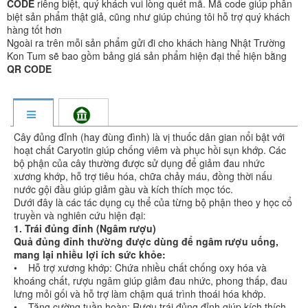
CODE
riêng biệt, quý khách vui lòng quét mã. Mã code giúp phân
biệt sản phẩm thật giả, cũng như giúp chúng tôi hỗ trợ quý khách
hàng tốt hơn
Ngoài ra trên mỗi sản phẩm gửi đi cho khách hàng Nhật Trường
Kon Tum sẽ bao gồm bảng giá sản phẩm hiện đại thể hiện bằng
QR CODE
Cây đủng đỉnh (hay đùng đình) là vị thuốc dân gian nổi bật với
hoạt chất Caryotin giúp chống viêm và phục hồi sụn khớp. Các
bộ phận của cây thường được sử dụng để giảm đau nhức
xương khớp, hỗ trợ tiêu hóa, chữa chảy máu, đồng thời nấu
nước gội đầu giúp giảm gàu và kích thích mọc tóc.
Dưới đây là các tác dụng cụ thể của từng bộ phận theo y học cổ
truyền và nghiên cứu hiện đại:
1. Trái đủng đỉnh (Ngâm rượu)
Quả đủng đỉnh thường được dùng để ngâm rượu uống,
mang lại nhiều lợi ích sức khỏe:
• Hỗ trợ xương khớp: Chứa nhiều chất chống oxy hóa và
khoáng chất, rượu ngâm giúp giảm đau nhức, phong thấp, đau
lưng mỏi gối và hỗ trợ làm chậm quá trình thoái hóa khớp.
• Tăng cường tuần hoàn: Rượu trái đủng đỉnh giúp kích thích