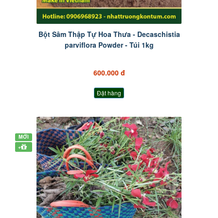
Bột Sâm Thập Tự Hoa Thưa - Decaschistia
parviflora Powder - Túi 1kg
600.000 đ
Đặt hàng
MỚI
+