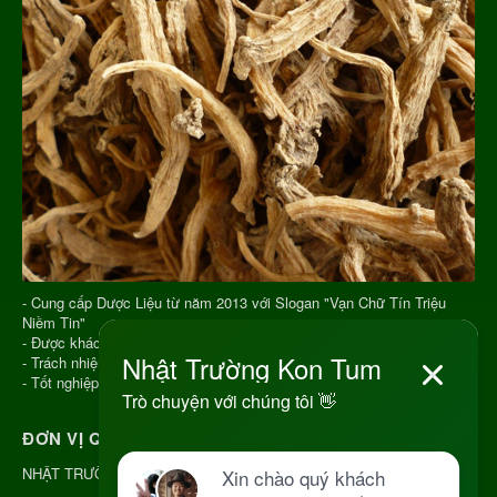
- Cung cấp Dược Liệu từ năm 2013 với Slogan "Vạn Chữ Tín Triệu
Niềm Tin"
- Được khách hàng đánh giá cao và nhận sự tin tưởng
- Trách nhiệm trên từng đơn hàng
- Tốt nghiệp Y Học Cổ Truyền, đúng chuyên ngành
ĐƠN VỊ QUẢN LÝ
NHẬT TRƯỜNG KON TUM