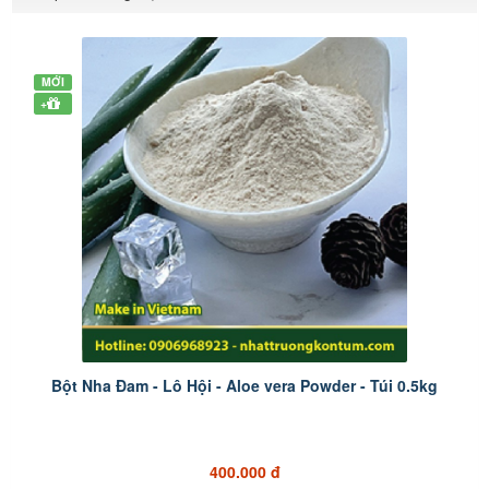
MỚI
+
Bột Nha Đam - Lô Hội - Aloe vera Powder - Túi 0.5kg
400.000 đ