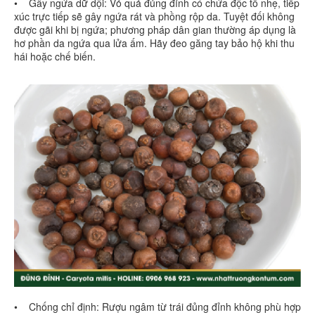
• Gây ngứa dữ dội: Vỏ quả đủng đỉnh có chứa độc tố nhẹ, tiếp
xúc trực tiếp sẽ gây ngứa rát và phồng rộp da. Tuyệt đối không
được gãi khi bị ngứa; phương pháp dân gian thường áp dụng là
hơ phần da ngứa qua lửa ấm. Hãy đeo găng tay bảo hộ khi thu
hái hoặc chế biến.
• Chống chỉ định: Rượu ngâm từ trái đủng đỉnh không phù hợp