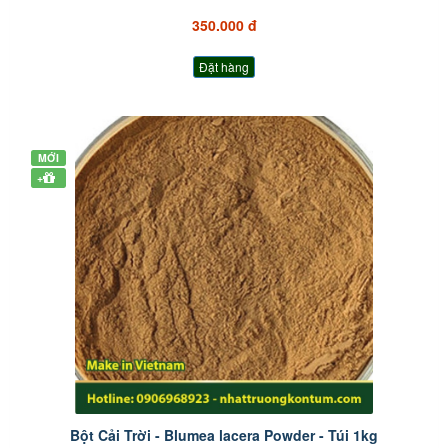
350.000 đ
Đặt hàng
MỚI
+
Bột Cải Trời - Blumea lacera Powder - Túi 1kg