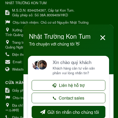
NHẬT TRƯỜNG KON TUM
M.S.D.N: 8344254367, Cấp tại Kon Tum.
Giấy phép số: Số 38A.8009409/HKD
Chịu trách nhiệm:
Chủ cơ sở Nguyễn Nhật Trường
Xưởng sản xuất:
34 Lý Thường Kiệt, Tổ 6, Phường Kon Tum,
Tỉnh Quảng Ngải
Trang trại Dược Liệu Hữu Cơ:
Khu 37 Hộ Xã Măng Đen Tỉnh
Quảng Ngãi
Điện thoại:
+84 906968923
Email:
kinhdoanh@nhattruongkontum.com
Website:
https://www.nhattruongkontum.com
CỬA HÀNG GIỚI THIỆU TẠI NHẬT BẢN
Giấy phép số: 080-9475-1379
Chịu trách nhiệm:
MR THƯƠNG
Địa chỉ Nhật Bản:
日本 愛知県刈谷市神明町6丁目308番地 ファミ
ール神明
Điện thoại:
080-9475-1379