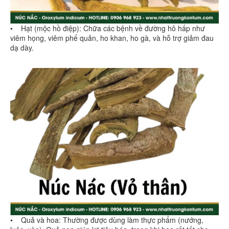
• Hạt (mộc hồ điệp): Chữa các bệnh về đường hô hấp như
viêm họng, viêm phế quản, ho khan, ho gà, và hỗ trợ giảm đau
dạ dày.
• Quả và hoa: Thường được dùng làm thực phẩm (nướng,