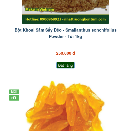
Bột Khoai Sâm Sấy Dẻo - Smallanthus sonchifolius
Powder - Túi 1kg
250.000 đ
Đặt hàng
MỚI
+