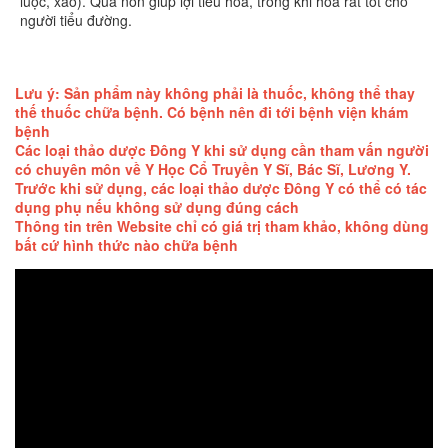
luộc, xào). Quả non giúp lợi tiêu hóa, trong khi hoa rất tốt cho
người tiểu đường.
Lưu ý: Sản phẩm này không phải là thuốc, không thể thay
thế thuốc chữa bệnh. Có bệnh nên đi tới bệnh viện khám
bệnh
Các loại thảo dược Đông Y khi sử dụng cần tham vấn người
có chuyên môn về Y Học Cổ Truyền Y Sĩ, Bác Sĩ, Lương Y.
Trước khi sử dụng, các loại thảo dược Đông Y có thể có tác
dụng phụ nếu không sử dụng đúng cách
Thông tin trên Website chỉ có giá trị tham khảo, không dùng
bất cứ hình thức nào chữa bệnh