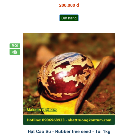
200.000 đ
Đặt hàng
MỚI
+
Hạt Cao Su - Rubber tree seed - Túi 1kg