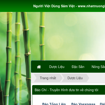
Người Việt Dùng Sâm Việt - www.nhattruon
Dược Liệu
Đặc Sản
Nông Sả
Trang nhất
Dược Liệu
Báo Chí - Truyền Hình đưa tin về chúng tôi
Báo Tổng Liên
Báo Vnexpress
Đài