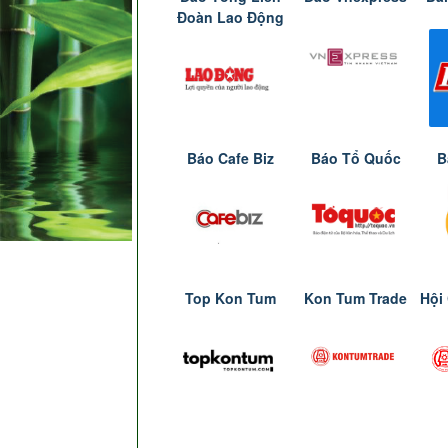
Đoàn Lao Động
Báo Cafe Biz
Báo Tổ Quốc
B
Top Kon Tum
Kon Tum Trade
Hội