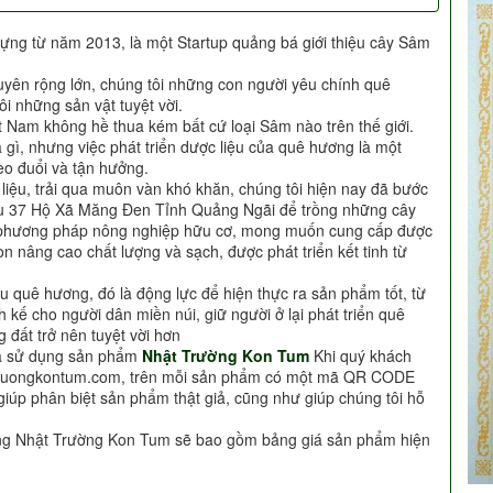
ựng từ năm 2013, là một Startup quảng bá giới thiệu cây Sâm
uyên rộng lớn, chúng tôi những con người yêu chính quê
i những sản vật tuyệt vời.
t Nam không hề thua kém bất cứ loại Sâm nào trên thế giới.
à gì, nhưng việc phát triển dược liệu của quê hương là một
o đuổi và tận hưởng.
c liệu, trải qua muôn vàn khó khăn, chúng tôi hiện nay đã bước
Khu 37 Hộ Xã Măng Đen Tỉnh Quảng Ngãi để trồng những cây
i phương pháp nông nghiệp hữu cơ, mong muốn cung cấp được
n nâng cao chất lượng và sạch, được phát triển kết tinh từ
u quê hương, đó là động lực để hiện thực ra sản phẩm tốt, từ
h kế cho người dân miền núi, giữ người ở lại phát triển quê
 đất trở nên tuyệt vời hơn
ựa sử dụng sản phẩm
Nhật Trường Kon Tum
Khi quý khách
truongkontum.com, trên mỗi sản phẩm có một mã QR CODE
giúp phân biệt sản phẩm thật giả, cũng như giúp chúng tôi hỗ
àng Nhật Trường Kon Tum sẽ bao gồm bảng giá sản phẩm hiện