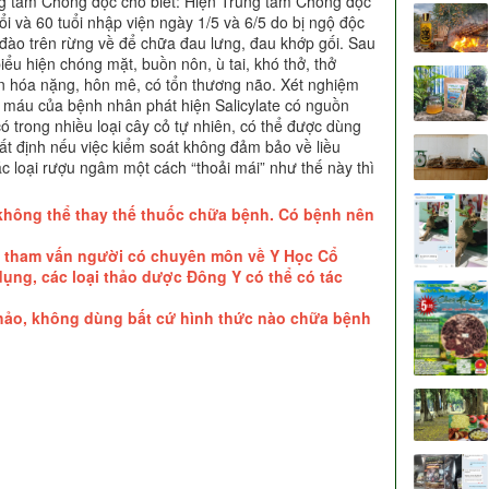
 tâm Chống độc cho biết: Hiện Trung tâm Chống độc
ổi và 60 tuổi nhập viện ngày 1/5 và 6/5 do bị ngộ độc
 đào trên rừng về để chữa đau lưng, đau khớp gối. Sau
ểu hiện chóng mặt, buồn nôn, ù tai, khó thở, thở
ển hóa nặng, hôn mê, có tổn thương não. Xét nghiệm
máu của bệnh nhân phát hiện Salicylate có nguồn
có trong nhiều loại cây cỏ tự nhiên, có thể được dùng
ất định nếu việc kiểm soát không đảm bảo về liều
c loại rượu ngâm một cách “thoải mái” như thế này thì
không thể thay thế thuốc chữa bệnh. Có bệnh nên
n tham vấn người có chuyên môn về Y Học Cổ
dụng, các loại thảo dược Đông Y có thể có tác
 khảo, không dùng bất cứ hình thức nào chữa bệnh