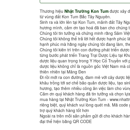
Thương hiệu
Nhật Trường Kon Tum
được xây d
từ vùng đất Kon Tum Bắc Tây Nguyên.
Sinh ra và lớn lên tại Kon Tum, mảnh đất Tây Ng
hương mình, cảm ơn tạo hoá đã ban cho chúng tô
Chúng tôi tin tưởng và chứng minh rằng Sâm Việ
Chúng tôi không thể trả lời hết được hạnh phúc l
hạnh phúc mà hằng ngày chúng tôi đang làm, the
Chúng tôi kiên trì trên con đường phát triển dượ
từng bước phát triển Trang Trại Dược Liệu tại 
dược liệu quan trọng trong Y Học Cổ Truyền vớ
dược liệu không chỉ là nguồn gốc Việt Nam mà cò
thiên nhiên tại Măng Đen
Đi rồi mới ra con đường, đam mê với cây dược liệ
khâu trồng tới sơ chế bảo quản dược liệu, tạo sin
hương, tạo thêm nhiều công ăn việc làm cho vùng
Cảm ơn quý khách hàng đã tin tưởng và chọn l
mua hàng tại Nhật Trường Kon Tum - www.nhat
riêng biệt, quý khách vui lòng quét mã. Mã code 
trợ quý khách hàng tốt hơn
Ngoài ra trên mỗi sản phẩm gửi đi cho khách h
đại thể hiện bằng QR CODE