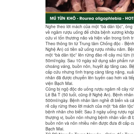
Nghe theo lời mách của một “bà dân tộc”, ông
về ngâm rượu uống để chữa bệnh xương khớp. 
cứu vì tổn thương não và hiện vẫn trong tình 
Theo thông tin từ Trung tâm Chống độc - Bệnh
Nghệ An) có tiền sử uống rượu nhiều năm. Bệ
một “bà dân tộc” lên rừng đào rễ cây mú từn 
50ml/ngày. Sau 10 ngày sử dụng sản phẩm rượ
choáng váng, buồn nôn, huyết áp tăng cao. B
cấp cứu nhưng tình trạng càng tăng nặng, xuấ
nhân đã được chuyển lên tuyến cao hơn và ti
viện Bạch Mai.
Cũng bị ngộ độc do uống rượu ngâm rễ cây rừn
Lê Bá T (50 tuổi, cũng ở Nghệ An). Bệnh nhân
500ml/ngày. Bệnh nhân làm nghề đi biển và c
rễ cây rừng theo lời mách của một “bà dân t
bệnh nhân cho biết: Sau 3 ngày uống rượu ng
thượng vị, buồn nôn nhưng bệnh nhân vẫn đi b
buồn nôn và nôn nhiều nên được đưa đi cấp c
Bạch Mai.