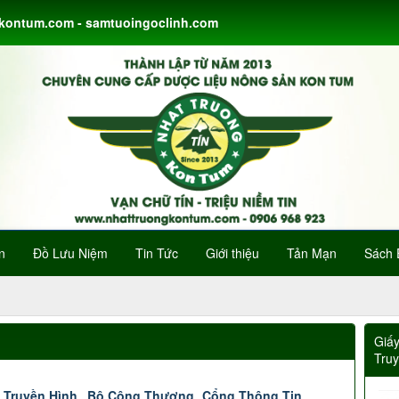
gkontum.com - samtuoingoclinh.com
n
Đồ Lưu Niệm
Tin Tức
Giới thiệu
Tản Mạn
Sách 
Giấ
Tru
 Truyền Hình
Bộ Công Thương
Cổng Thông Tin