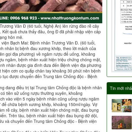
 Trương Văn Đ (60 tuổi, Nghệ An) lên rừng đào rễ cây
Kết quả chưa thấy đâu, ông Đ đã phải nhập viện cấp
trạng hôn mê.
 viện Bạch Mai: Bệnh nhân Trương Văn Đ. (60 tuổi,
nh nhân bị bệnh đau xương khớp, theo lời mách của
(tên gọi địa phương) về ngâm rượu để uống, khoảng
u ngâm, bệnh nhân xuất hiện triệu chứng chóng mặt,
ệnh nhân được gia đình đưa đến Bệnh viện địa phương
t hiện cơn co quắp chân tay khoảng 30 phút nên bệnh
ếp tục được chuyển đến Trung tâm Chống độc - Bệnh
g đang điều trị tại Trung tâm Chống độc là bệnh nhân
Tin mới nhấ
 có tiền sử uống rượu thường xuyên, khoảng
ách vào viện 5 ngày bệnh nhân cũng uống rượu ngâm
ộc” để chữa bệnh xương khớp, khoảng 150ml/ngày. Vợ
âm rễ cây, bệnh nhân xuất hiện chóng mặt, đau bụng
iển. Trên tàu, bệnh nhân xuất hiện đau bụng dữ dội,
ứu và chuyển đến Trung tâm Chống độc - Bệnh viện