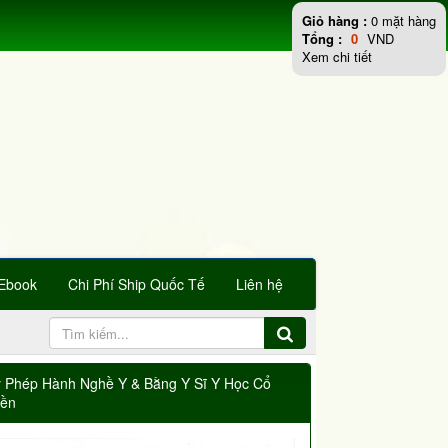
Giỏ hàng :
0
mặt hàng
Tổng :
0
VND
Xem chi tiết
Ebook
Chi Phí Ship Quốc Tế
Liên hệ
y Phép Hành Nghề Y & Bằng Y Sĩ Y Học Cổ
yền