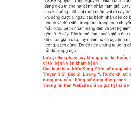
TS.BS Nguyễn Trung Nguyên - Giám đốc Trung
đang điều trị cho hai bệnh nhân nam giới 50 tu
sau khi uống một loại rượu ngâm với rễ cây tự
khi uống được 5 ngày, các bệnh nhân đều có bi
nhanh và đến viện trong tình trạng toan chuy
mẫu rượu bệnh nhân mang đến và xét nghiệm 
gốc từ rễ cây. Đây là một loại thuốc giảm đau 
để chữa giảm đau, tuy nhiên nó có độc tính nh
lượng, cách dùng. Do đó nếu chúng ta uống cá
rất dễ bị ngộ độc.
Lưu ý: Sản phẩm này không phải là thuốc, 
đi tới bệnh viện khám bệnh
Các loại thảo dược Đông Y khi sử dụng cầ
Truyền Y Sĩ, Bác Sĩ, Lương Y. Trước khi sử 
dụng phụ nếu không sử dụng đúng cách
Thông tin trên Website chỉ có giá trị tham