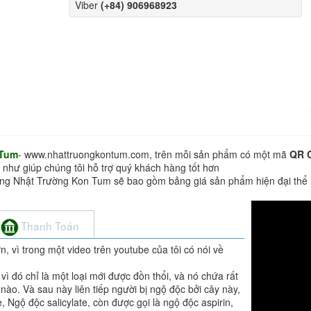
Viber
(+84) 906968923
 Tum
- www.nhattruongkontum.com, trên mỗi sản phẩm có một mã
QR 
 như giúp chúng tôi hỗ trợ quý khách hàng tốt hơn
hàng Nhật Trường Kon Tum sẽ bao gồm bảng giá sản phẩm hiện đại thể
Thanh Toán
, vì trong một video trên youtube của tôi có nói về
ì đó chỉ là một loại mới được đồn thổi, và nó chứa rất
nào. Và sau này liên tiếp người bị ngộ độc bởi cây này,
, Ngộ độc salicylate, còn được gọi là ngộ độc aspirin,