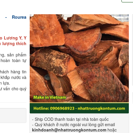
 - Rourea
ho Lương Y, Y
u lượng thích
ông, sản phẩm
 hoàn toàn tự
hách hàng tin
 khắp nước và
n lựa.
tư vấn cho quý
- Ship COD thanh toán tại nhà toàn quốc
- Quý khách ở nước ngoài vui lòng gửi email
kinhdoanh@nhattruongkontum.com
hoặc