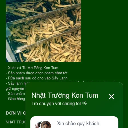
- Xuất xứ Tu Mơ Rông Kon Tum
- Sản phẩm được chọn phẩm chất tốt
- Rửa sạch sau đó cho vào Sấy Lạnh
- Sấy lạnh hiện nay là công nghệ hiện đại để sấy khô dược liệu giúp
giữ nguyên màu sắc, hương vị, chất lượng
- Sản phẩm hút chân không
- Giao hàng COD toàn quốc
ĐƠN VỊ QUẢN LÝ
NHẬT TRƯỜNG KON TUM