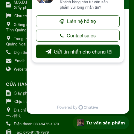
M.S.D.N: 8344254367, Cấp tại Kon Tum.
Giấy phép số: Số 38A.8009409/HKD
Chịu trách nhiệm:
Chủ cơ sở Nguyễn Nhật Trường
Xưởng sản xuất:
34 Lý Thường Kiệt, Tổ 6, Phường Kon Tum,
Tỉnh Quảng Ngải
Trang trại Dược Liệu Hữu Cơ:
Khu 37 Hộ Xã Măng Đen Tỉnh
Quảng Ngãi
Điện thoại:
+84 906968923
Email:
kinhdoanh@nhattruongkontum.com
Website:
https://www.nhattruongkontum.com
CỬA HÀNG GIỚI THIỆU TẠI NHẬT BẢN
Giấy phép số: 080-9475-1379
Chịu trách nhiệm:
MR THƯƠNG
Địa chỉ Nhật Bản:
日本 愛知県刈谷市神明町6丁目308番地 ファミ
ール神明
Tư vấn sản phẩm
Điện thoại:
080-9475-1379
Fax:
070-9178-7979