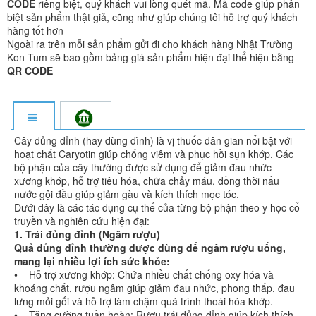
CODE
riêng biệt, quý khách vui lòng quét mã. Mã code giúp phân
biệt sản phẩm thật giả, cũng như giúp chúng tôi hỗ trợ quý khách
hàng tốt hơn
Ngoài ra trên mỗi sản phẩm gửi đi cho khách hàng Nhật Trường
Kon Tum sẽ bao gồm bảng giá sản phẩm hiện đại thể hiện bằng
QR CODE
Cây đủng đỉnh (hay đùng đình) là vị thuốc dân gian nổi bật với
hoạt chất Caryotin giúp chống viêm và phục hồi sụn khớp. Các
bộ phận của cây thường được sử dụng để giảm đau nhức
xương khớp, hỗ trợ tiêu hóa, chữa chảy máu, đồng thời nấu
nước gội đầu giúp giảm gàu và kích thích mọc tóc.
Dưới đây là các tác dụng cụ thể của từng bộ phận theo y học cổ
truyền và nghiên cứu hiện đại:
1. Trái đủng đỉnh (Ngâm rượu)
Quả đủng đỉnh thường được dùng để ngâm rượu uống,
mang lại nhiều lợi ích sức khỏe:
• Hỗ trợ xương khớp: Chứa nhiều chất chống oxy hóa và
khoáng chất, rượu ngâm giúp giảm đau nhức, phong thấp, đau
lưng mỏi gối và hỗ trợ làm chậm quá trình thoái hóa khớp.
• Tăng cường tuần hoàn: Rượu trái đủng đỉnh giúp kích thích