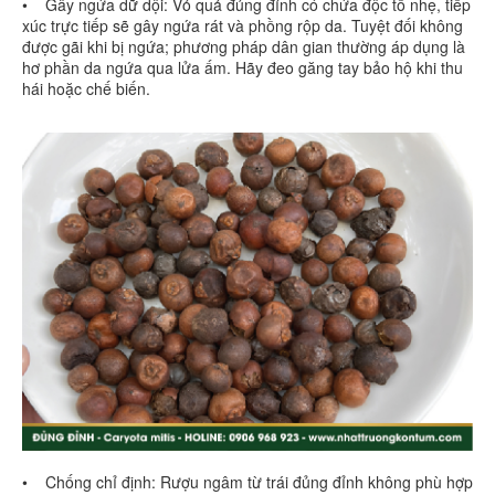
• Gây ngứa dữ dội: Vỏ quả đủng đỉnh có chứa độc tố nhẹ, tiếp
xúc trực tiếp sẽ gây ngứa rát và phồng rộp da. Tuyệt đối không
được gãi khi bị ngứa; phương pháp dân gian thường áp dụng là
hơ phần da ngứa qua lửa ấm. Hãy đeo găng tay bảo hộ khi thu
hái hoặc chế biến.
• Chống chỉ định: Rượu ngâm từ trái đủng đỉnh không phù hợp