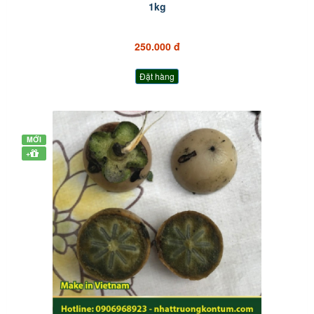
1kg
250.000 đ
Đặt hàng
MỚI
+