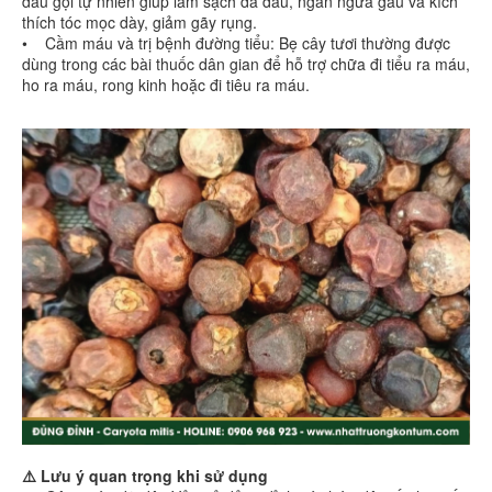
dầu gội tự nhiên giúp làm sạch da đầu, ngăn ngừa gàu và kích
thích tóc mọc dày, giảm gãy rụng.
• Cầm máu và trị bệnh đường tiểu: Bẹ cây tươi thường được
dùng trong các bài thuốc dân gian để hỗ trợ chữa đi tiểu ra máu,
ho ra máu, rong kinh hoặc đi tiêu ra máu.
⚠️ Lưu ý quan trọng khi sử dụng