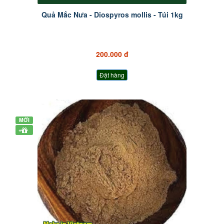
Quả Mắc Nưa - Diospyros mollis - Túi 1kg
200.000 đ
Đặt hàng
MỚI
+