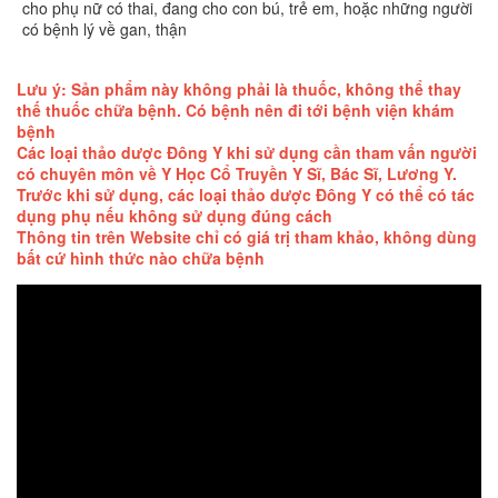
cho phụ nữ có thai, đang cho con bú, trẻ em, hoặc những người
có bệnh lý về gan, thận
Lưu ý: Sản phẩm này không phải là thuốc, không thể thay
thế thuốc chữa bệnh. Có bệnh nên đi tới bệnh viện khám
bệnh
Các loại thảo dược Đông Y khi sử dụng cần tham vấn người
có chuyên môn về Y Học Cổ Truyền Y Sĩ, Bác Sĩ, Lương Y.
Trước khi sử dụng, các loại thảo dược Đông Y có thể có tác
dụng phụ nếu không sử dụng đúng cách
Thông tin trên Website chỉ có giá trị tham khảo, không dùng
bất cứ hình thức nào chữa bệnh