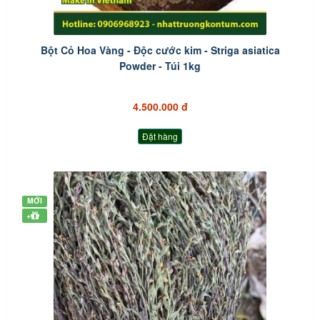
Bột Cỏ Hoa Vàng - Độc cước kim - Striga asiatica
Powder - Túi 1kg
4.500.000 đ
Đặt hàng
MỚI
+