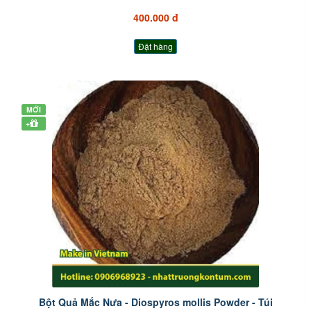
400.000 đ
Đặt hàng
MỚI
+
Bột Quả Mắc Nưa - Diospyros mollis Powder - Túi