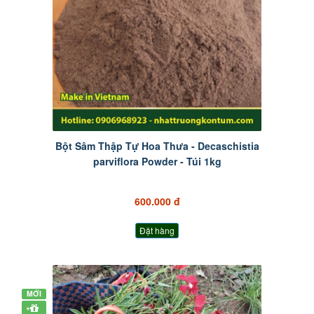
Bột Sâm Thập Tự Hoa Thưa - Decaschistia
parviflora Powder - Túi 1kg
600.000 đ
Đặt hàng
MỚI
+