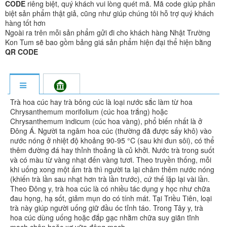
CODE
riêng biệt, quý khách vui lòng quét mã. Mã code giúp phân
biệt sản phẩm thật giả, cũng như giúp chúng tôi hỗ trợ quý khách
hàng tốt hơn
Ngoài ra trên mỗi sản phẩm gửi đi cho khách hàng Nhật Trường
Kon Tum sẽ bao gồm bảng giá sản phẩm hiện đại thể hiện bằng
QR CODE
Trà hoa cúc hay trà bông cúc là loại nước sắc làm từ hoa
Chrysanthemum morifolium (cúc hoa trắng) hoặc
Chrysanthemum indicum (cúc hoa vàng), phổ biến nhất là ở
Đông Á. Người ta ngâm hoa cúc (thường đã được sấy khô) vào
nước nóng ở nhiệt độ khoảng 90-95 °C (sau khi đun sôi), có thể
thêm đường đá hay thỉnh thoảng là củ khởi. Nước trà trong suốt
và có màu từ vàng nhạt đến vàng tươi. Theo truyền thống, mỗi
khi uống xong một ấm trà thì người ta lại châm thêm nước nóng
(khiến trà lần sau nhạt hơn trà lần trước), cứ thế lặp lại vài lần.
Theo Đông y, trà hoa cúc là có nhiều tác dụng y học như chữa
đau họng, hạ sốt, giảm mụn do có tính mát. Tại Triều Tiên, loại
trà này giúp người uống giữ đầu óc tỉnh táo. Trong Tây y, trà
hoa cúc dùng uống hoặc đắp gạc nhằm chữa suy giãn tĩnh
mạch chân hoặc xơ vữa động mạch.