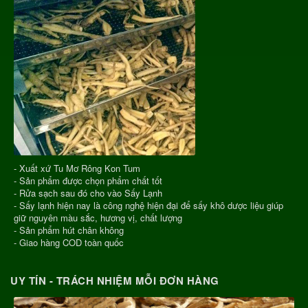
- Xuất xứ Tu Mơ Rông Kon Tum
- Sản phẩm được chọn phẩm chất tốt
- Rửa sạch sau đó cho vào Sấy Lạnh
- Sấy lạnh hiện nay là công nghệ hiện đại để sấy khô dược liệu giúp
giữ nguyên màu sắc, hương vị, chất lượng
- Sản phẩm hút chân không
- Giao hàng COD toàn quốc
UY TÍN - TRÁCH NHIỆM MỖI ĐƠN HÀNG