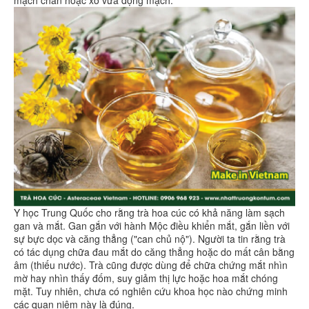
Y học Trung Quốc cho rằng trà hoa cúc có khả năng làm sạch
gan và mắt. Gan gắn với hành Mộc điều khiển mắt, gắn liền với
sự bực dọc và căng thẳng ("can chủ nộ"). Người ta tin rằng trà
có tác dụng chữa đau mắt do căng thẳng hoặc do mất cân bằng
âm (thiếu nước). Trà cũng được dùng để chữa chứng mắt nhìn
mờ hay nhìn thấy đốm, suy giảm thị lực hoặc hoa mắt chóng
mặt. Tuy nhiên, chưa có nghiên cứu khoa học nào chứng minh
các quan niệm này là đúng.