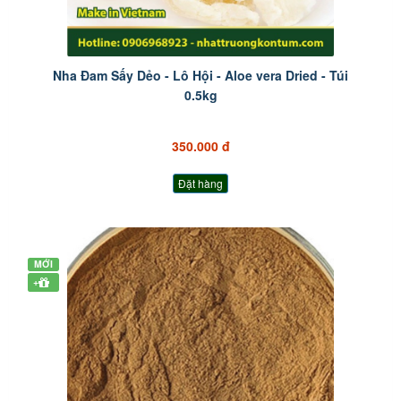
Nha Đam Sấy Dẻo - Lô Hội - Aloe vera Dried - Túi
0.5kg
350.000 đ
Đặt hàng
MỚI
+