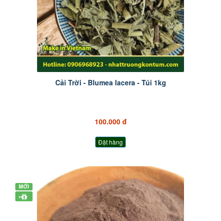
Cải Trời - Blumea lacera - Túi 1kg
100.000 đ
Đặt hàng
MỚI
+