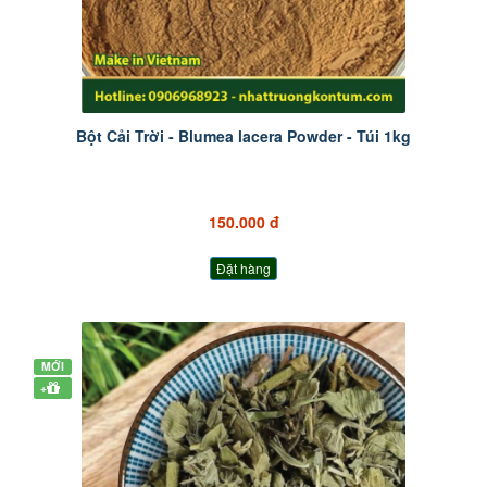
Bột Cải Trời - Blumea lacera Powder - Túi 1kg
150.000 đ
Đặt hàng
MỚI
+