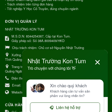
- Trách nhiệm trên từng đơn hàng
- Tốt nghiệp Y Học Cổ Truyền, đúng chuyên ngành
ĐƠN VỊ QUẢN LÝ
NHẬT TRƯỜNG KON TUM
M.S.D.N: 8344254367, Cấp tại Kon Tum.
Giấy phép số: Số 38A.8009409/HKD
Chịu trách nhiệm:
Chủ cơ sở Nguyễn Nhật Trường
Xưởng sản xuất:
34 Lý Thường Kiệt, Tổ 6, Phường Kon Tum,
Tỉnh Quảng Ngải
Trang trại Dược Liệu Hữu Cơ:
Khu 37 Hộ Xã Măng Đen Tỉnh
Quảng Ngãi
Điện thoại:
+84 906968923
Email:
kinhdoanh@nhattruongkontum.com
Website:
https://www.nhattruongkontum.com
CỬA HÀNG GIỚI THIỆU TẠI NHẬT BẢN