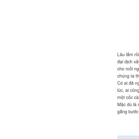
Lâu lắm rồ
đại dịch x
cho mỗi ng
chúng ta t
Có ai đã n
lúc, ai cũ
một cốc cà
Mặc dù là 
gắng bước