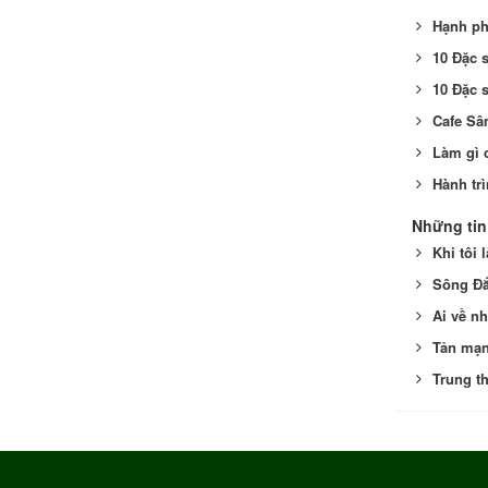
Hạnh ph
10 Đặc 
10 Đặc 
Cafe Sâ
Làm gì 
Hành tr
Những tin
Khi tôi
Sông Đắ
Ai về n
Tản mạn
Trung t