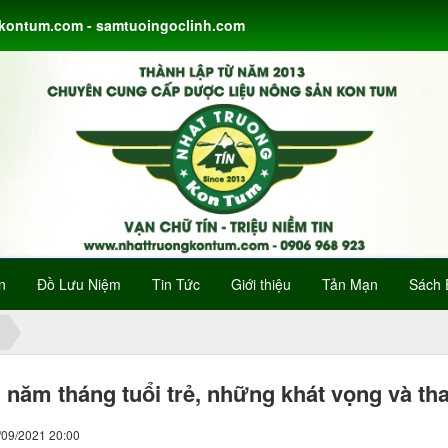
gkontum.com - samtuoingoclinh.com
n
Đồ Lưu Niệm
Tin Tức
Giới thiệu
Tản Mạn
Sách 
năm tháng tuổi trẻ, những khát vọng và t
/09/2021 20:00