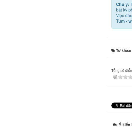
Chú ý:
bất kỳ 
Việc đăn
Tum - 
Từ khóa:
Tổng số điểm 
Ý kiến 