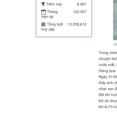
Hôm nay
8,967
Tháng
120,307
hiện tại
Tổng lượt
13,258,612
truy cập
C
Trong nhữn
chuyện khô
nước mắt, 
tháng qua
Ngày 31/08
thấy anh c
nhạc xen l
Đôi khi tr
khi cả chụ
khi là F0 t