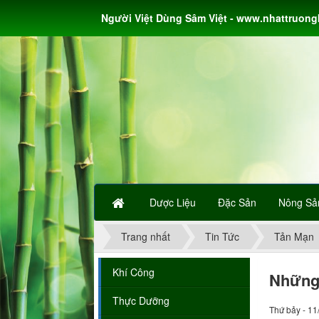
Người Việt Dùng Sâm Việt - www.nhattruon
Dược Liệu
Đặc Sản
Nông Sả
Trang nhất
Tin Tức
Tản Mạn
Khí Công
Những 
Thực Dưỡng
Thứ bảy - 11