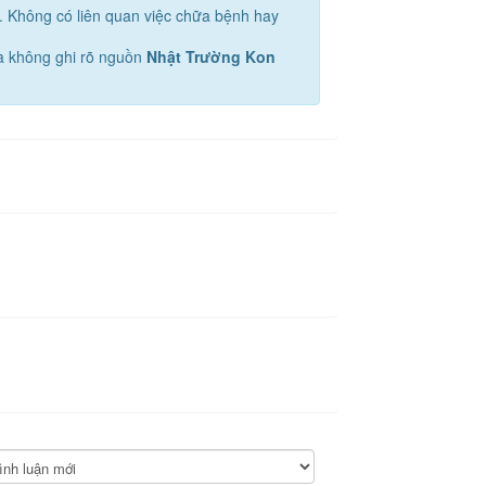
u. Không có liên quan việc chữa bệnh hay
mà không ghi rõ nguồn
Nhật Trường Kon