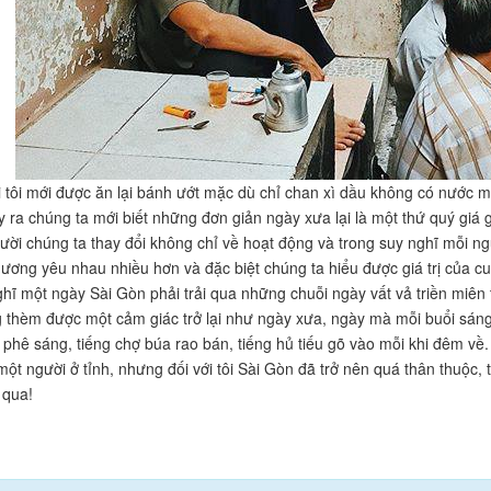
i tôi mới được ăn lại bánh ướt mặc dù chỉ chan xì dầu không có nước 
ảy ra chúng ta mới biết những đơn giản ngày xưa lại là một thứ quý giá 
ười chúng ta thay đổi không chỉ về hoạt động và trong suy nghĩ mỗi n
hương yêu nhau nhiều hơn và đặc biệt chúng ta hiểu được giá trị của c
ghĩ một ngày Sài Gòn phải trải qua những chuỗi ngày vất vả triền miên
ng thèm được một cảm giác trở lại như ngày xưa, ngày mà mỗi buổi sán
 phê sáng, tiếng chợ búa rao bán, tiếng hủ tiếu gõ vào mỗi khi đêm về
một người ở tỉnh, nhưng đối với tôi Sài Gòn đã trở nên quá thân thuộc,
 qua!