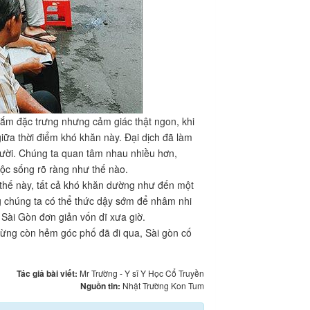
mắm đặc trưng nhưng cảm giác thật ngon, khi
giữa thời điểm khó khăn này. Đại dịch đã làm
gười. Chúng ta quan tâm nhau nhiều hơn,
uộc sống rõ ràng như thế nào.
 thế này, tất cả khó khăn dường như đến một
g chúng ta có thể thức dậy sớm để nhâm nhi
. Sài Gòn đơn giản vốn dĩ xưa giờ.
 từng còn hẻm góc phố đã đi qua, Sài gòn cố
Tác giả bài viết:
Mr Trường - Y sĩ Y Học Cổ Truyền
Nguồn tin:
Nhật Trường Kon Tum