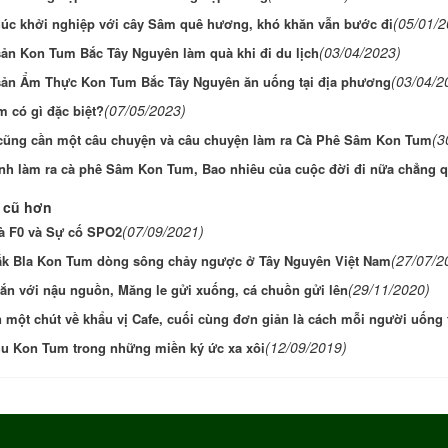
(05/01/2
úc khởi nghiệp với cây Sâm quê hương, khó khăn vẫn bước đi
(03/04/2023)
sản Kon Tum Bắc Tây Nguyên làm quà khi đi du lịch
(03/04/2
sản Ẩm Thực Kon Tum Bắc Tây Nguyên ăn uống tại địa phương
(07/05/2023)
m có gì đặc biệt?
(3
cũng cần một câu chuyện và câu chuyện làm ra Cà Phê Sâm Kon Tum
ình làm ra cà phê Sâm Kon Tum, Bao nhiêu của cuộc đời đi nữa chẳng 
 cũ hơn
(07/09/2021)
 là F0 và Sự cố SPO2
(27/07/2
k Bla Kon Tum dòng sông chảy ngược ở Tây Nguyên Việt Nam
(29/11/2020)
hắn với nậu nguồn, Măng le gửi xuống, cá chuồn gửi lên
 một chút về khẩu vị Cafe, cuối cùng đơn giản là cách mỗi người uống
(12/09/2019)
hu Kon Tum trong những miền ký ức xa xôi