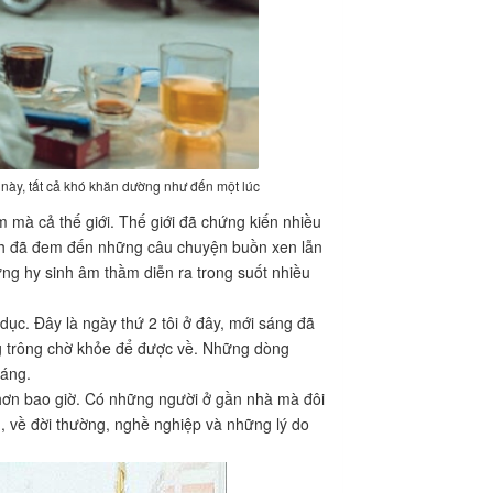
 này, tất cả khó khăn dường như đến một lúc
m mà cả thế giới. Thế giới đã chứng kiến nhiều
ịch đã đem đến những câu chuyện buồn xen lẫn
g hy sinh âm thầm diễn ra trong suốt nhiều
dục. Đây là ngày thứ 2 tôi ở đây, mới sáng đã
ũng trông chờ khỏe để được về. Những dòng
sáng.
i hơn bao giờ. Có những người ở gần nhà mà đôi
, về đời thường, nghề nghiệp và những lý do