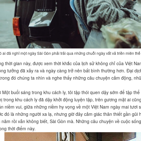
ó ai đã nghĩ một ngày Sài Gòn phải trải qua những chuỗi ngày vất vả triền miên thế
g thời gian này, được xem thời khắc của lịch sử không chỉ của Việt Na
ng tưởng đã xảy ra và ngày càng trở nên bất bình thường hơn. Đại d
trong đó chúng ta nhìn và nghe thấy những câu chuyện cảm động, nhữn
.
 Một buổi sáng trong khu cách ly, tôi tập thói quen dậy sớm để tập thể 
hị trong khu cách ly đã dậy khởi động luyện tập, trên gương mặt ai c
ẫn niềm vui, giữa những niềm hy vọng về một Việt Nam ngày mai tươi 
ước đó là những người xa lạ, nhưng giờ đây cảm giác thân thiết gần gũ
c năm rồi vẫn không biết, Sài Gòn mà. Những câu chuyện về cuộc sống
rong thời điểm này.