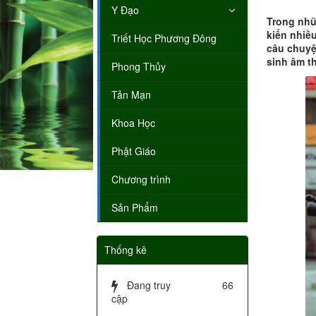
Y Đạo
Trong nhữ
kiến nhiề
Triết Học Phương Đông
câu chuyệ
sinh âm t
Phong Thủy
Tản Mạn
Khoa Học
Phật Giáo
Chương trình
Sản Phẩm
Thống kê
Đang truy
66
cập