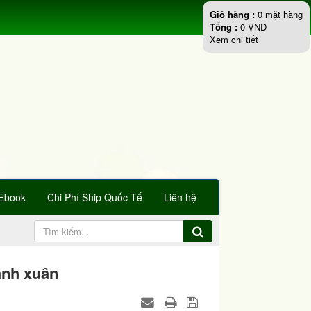
Giỏ hàng :
0
mặt hàng
Tổng :
0
VND
Xem chi tiết
Ebook
Chi Phí Ship Quốc Tế
Liên hệ
hanh xuân