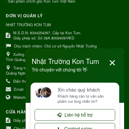
- Sản phẩm chính gốc Kon Tum Việt Nam
ĐƠN VỊ QUẢN LÝ
NHẬT TRƯỜNG KON TUM
M.S.D.N: 8344254367, Cấp tại Kon Tum.
Giấy phép số: Số 38A.8009409/HKD
Chịu trách nhiệm:
Chủ cơ sở Nguyễn Nhật Trường
Xưởng sản xuất:
34 Lý Thường Kiệt, Tổ 6, Phường Kon Tum,
Tỉnh Quảng Ngải
Trang trại Dược Liệu Hữu Cơ:
Khu 37 Hộ Xã Măng Đen Tỉnh
Quảng Ngãi
Điện thoại:
+84 906968923
Email:
kinhdoanh@nhattruongkontum.com
Website:
https://www.nhattruongkontum.com
CỬA HÀNG GIỚI THIỆU TẠI NHẬT BẢN
Giấy phép số: 080-9475-1379
Chịu trách nhiệm:
MR THƯƠNG