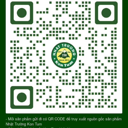
- Mỗi sản phẩm gửi đi có QR CODE để truy xuất nguồn gốc sản phẩm
Nhật Trường Kon Tum