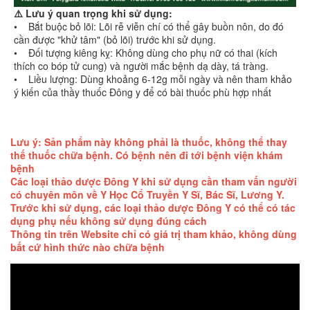
⚠️ Lưu ý quan trọng khi sử dụng:
• Bắt buộc bỏ lõi: Lõi rễ viễn chí có thể gây buồn nôn, do đó
cần được "khử tâm" (bỏ lõi) trước khi sử dụng.
• Đối tượng kiêng kỵ: Không dùng cho phụ nữ có thai (kích
thích co bóp tử cung) và người mắc bệnh dạ dày, tá tràng.
• Liều lượng: Dùng khoảng 6-12g mỗi ngày và nên tham khảo
ý kiến của thầy thuốc Đông y để có bài thuốc phù hợp nhất
Lưu ý: Sản phẩm này không phải là thuốc, không thể thay
thế thuốc chữa bệnh. Có bệnh nên đi tới bệnh viện khám
bệnh
Các loại thảo dược Đông Y khi sử dụng cần tham vấn người
có chuyên môn về Y Học Cổ Truyền Y Sĩ, Bác Sĩ, Lương Y.
Trước khi sử dụng, các loại thảo dược Đông Y có thể có tác
dụng phụ nếu không sử dụng đúng cách
Thông tin trên Website chỉ có giá trị tham khảo, không dùng
bất cứ hình thức nào chữa bệnh