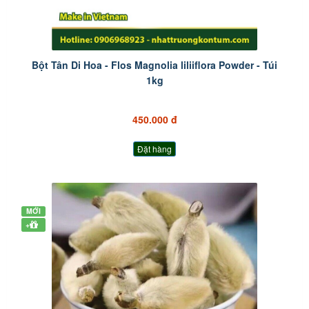
Bột Tân Di Hoa - Flos Magnolia liliiflora Powder - Túi
1kg
450.000 đ
Đặt hàng
MỚI
+