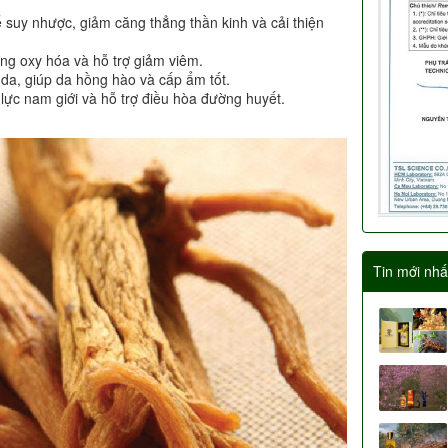
suy nhược, giảm căng thẳng thần kinh và cải thiện
ng oxy hóa và hỗ trợ giảm viêm.
a, giúp da hồng hào và cấp ẩm tốt.
lực nam giới và hỗ trợ điều hòa đường huyết.
Tin mới nhấ