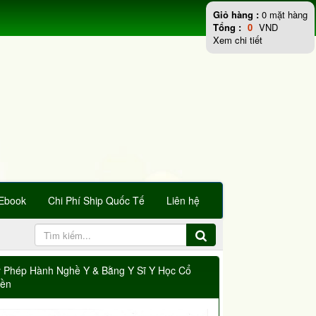
Giỏ hàng :
0
mặt hàng
Tổng :
0
VND
Xem chi tiết
Ebook
Chi Phí Ship Quốc Tế
Liên hệ
y Phép Hành Nghề Y & Bằng Y Sĩ Y Học Cổ
yền