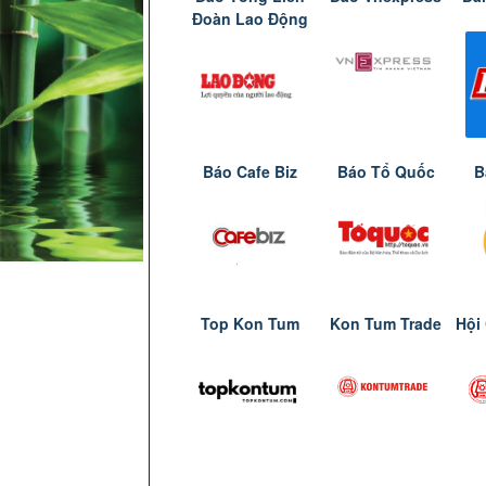
Đoàn Lao Động
Báo Cafe Biz
Báo Tổ Quốc
B
Top Kon Tum
Kon Tum Trade
Hội