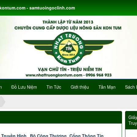
gkontum.com - samtuoingoclinh.com
n
Đồ Lưu Niệm
Tin Tức
Giới thiệu
Tản Mạn
Sách 
Giấ
Tru
 Truyền Hình
Bộ Công Thương
Cổng Thông Tin