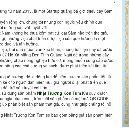
ựng từ năm 2013, là một Startup quảng bá giới thiệu cây Sâm
uyên rộng lớn, chúng tôi những con người yêu chính quê
i những sản vật tuyệt vời.
t Nam không hề thua kém bất cứ loại Sâm nào trên thế giới.
à gì, nhưng việc phát triển dược liệu của quê hương là một
o đuổi và tận hưởng.
c liệu, trải qua muôn vàn khó khăn, chúng tôi hiện nay đã bước
Khu 37 Hộ Xã Măng Đen Tỉnh Quảng Ngãi để trồng những cây
i phương pháp nông nghiệp hữu cơ, mong muốn cung cấp được
n nâng cao chất lượng và sạch, được phát triển kết tinh từ
u quê hương, đó là động lực để hiện thực ra sản phẩm tốt, từ
h kế cho người dân miền núi, giữ người ở lại phát triển quê
 đất trở nên tuyệt vời hơn
ựa sử dụng sản phẩm
Nhật Trường Kon Tum
Khi quý khách
truongkontum.com, trên mỗi sản phẩm có một mã QR CODE
giúp phân biệt sản phẩm thật giả, cũng như giúp chúng tôi hỗ
àng Nhật Trường Kon Tum sẽ bao gồm bảng giá sản phẩm hiện