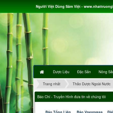
Người Việt Dùng Sâm Việt - www.nhattruon
Dược Liệu
Đặc Sản
Nông Sả
Trang nhất
Thảo Dược Ngoài Nước
Báo Chí - Truyền Hình đưa tin về chúng tôi
Báo Tổng Liên
Báo Vnexpress
Đài