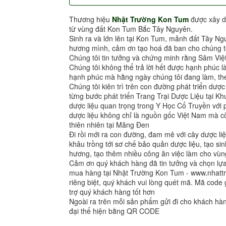
Thương hiệu
Nhật Trường Kon Tum
được xây d
từ vùng đất Kon Tum Bắc Tây Nguyên.
Sinh ra và lớn lên tại Kon Tum, mảnh đất Tây Ng
hương mình, cảm ơn tạo hoá đã ban cho chúng tô
Chúng tôi tin tưởng và chứng minh rằng Sâm Việ
Chúng tôi không thể trả lời hết được hạnh phúc l
hạnh phúc mà hằng ngày chúng tôi đang làm, the
Chúng tôi kiên trì trên con đường phát triển dượ
từng bước phát triển Trang Trại Dược Liệu tại 
dược liệu quan trọng trong Y Học Cổ Truyền vớ
dược liệu không chỉ là nguồn gốc Việt Nam mà cò
thiên nhiên tại Măng Đen
Đi rồi mới ra con đường, đam mê với cây dược liệ
khâu trồng tới sơ chế bảo quản dược liệu, tạo sin
hương, tạo thêm nhiều công ăn việc làm cho vùng
Cảm ơn quý khách hàng đã tin tưởng và chọn l
mua hàng tại Nhật Trường Kon Tum - www.nhat
riêng biệt, quý khách vui lòng quét mã. Mã code 
trợ quý khách hàng tốt hơn
Ngoài ra trên mỗi sản phẩm gửi đi cho khách h
đại thể hiện bằng QR CODE