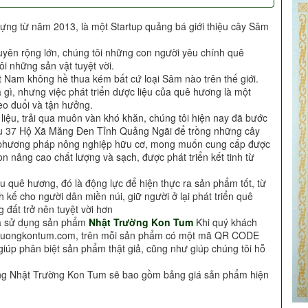
ựng từ năm 2013, là một Startup quảng bá giới thiệu cây Sâm
uyên rộng lớn, chúng tôi những con người yêu chính quê
i những sản vật tuyệt vời.
t Nam không hề thua kém bất cứ loại Sâm nào trên thế giới.
à gì, nhưng việc phát triển dược liệu của quê hương là một
o đuổi và tận hưởng.
c liệu, trải qua muôn vàn khó khăn, chúng tôi hiện nay đã bước
Khu 37 Hộ Xã Măng Đen Tỉnh Quảng Ngãi để trồng những cây
i phương pháp nông nghiệp hữu cơ, mong muốn cung cấp được
n nâng cao chất lượng và sạch, được phát triển kết tinh từ
u quê hương, đó là động lực để hiện thực ra sản phẩm tốt, từ
h kế cho người dân miền núi, giữ người ở lại phát triển quê
 đất trở nên tuyệt vời hơn
ựa sử dụng sản phẩm
Nhật Trường Kon Tum
Khi quý khách
truongkontum.com, trên mỗi sản phẩm có một mã QR CODE
giúp phân biệt sản phẩm thật giả, cũng như giúp chúng tôi hỗ
àng Nhật Trường Kon Tum sẽ bao gồm bảng giá sản phẩm hiện