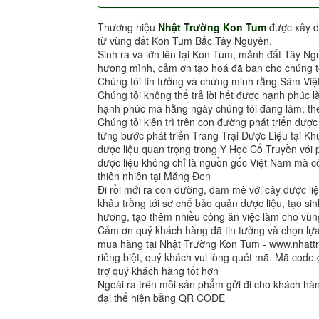
Thương hiệu
Nhật Trường Kon Tum
được xây d
từ vùng đất Kon Tum Bắc Tây Nguyên.
Sinh ra và lớn lên tại Kon Tum, mảnh đất Tây Ng
hương mình, cảm ơn tạo hoá đã ban cho chúng tô
Chúng tôi tin tưởng và chứng minh rằng Sâm Việ
Chúng tôi không thể trả lời hết được hạnh phúc l
hạnh phúc mà hằng ngày chúng tôi đang làm, the
Chúng tôi kiên trì trên con đường phát triển dượ
từng bước phát triển Trang Trại Dược Liệu tại 
dược liệu quan trọng trong Y Học Cổ Truyền vớ
dược liệu không chỉ là nguồn gốc Việt Nam mà cò
thiên nhiên tại Măng Đen
Đi rồi mới ra con đường, đam mê với cây dược liệ
khâu trồng tới sơ chế bảo quản dược liệu, tạo sin
hương, tạo thêm nhiều công ăn việc làm cho vùng
Cảm ơn quý khách hàng đã tin tưởng và chọn l
mua hàng tại Nhật Trường Kon Tum - www.nhat
riêng biệt, quý khách vui lòng quét mã. Mã code 
trợ quý khách hàng tốt hơn
Ngoài ra trên mỗi sản phẩm gửi đi cho khách h
đại thể hiện bằng QR CODE