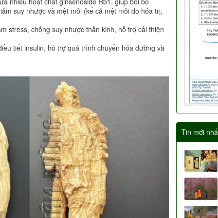
 nhiều hoạt chất ginsenoside Rb1, giúp bồi bổ
iảm suy nhược và mệt mỏi (kể cả mệt mỏi do hóa trị,
ảm stress, chống suy nhược thần kinh, hỗ trợ cải thiện
ều tiết insulin, hỗ trợ quá trình chuyển hóa đường và
Tin mới nhấ