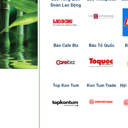
Đoàn Lao Động
Báo Cafe Biz
Báo Tổ Quốc
B
Top Kon Tum
Kon Tum Trade
Hội