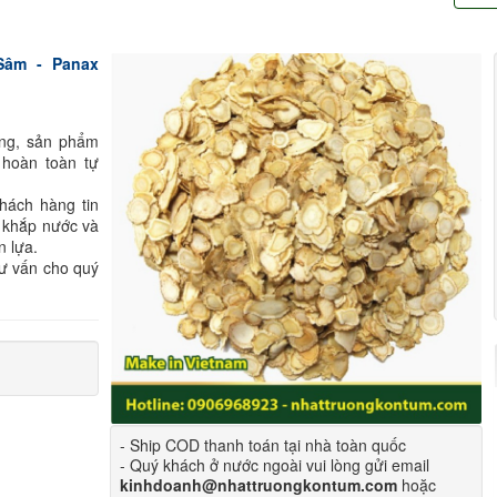
Sâm - Panax
ông, sản phẩm
 hoàn toàn tự
hách hàng tin
 khắp nước và
n lựa.
tư vấn cho quý
- Ship COD thanh toán tại nhà toàn quốc
- Quý khách ở nước ngoài vui lòng gửi email
kinhdoanh@nhattruongkontum.com
hoặc