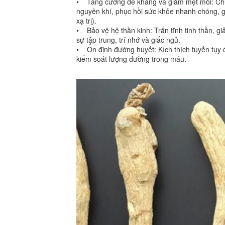
• Tăng cường đề kháng và giảm mệt mỏi: Chứa
nguyên khí, phục hồi sức khỏe nhanh chóng, g
xạ trị).
• Bảo vệ hệ thần kinh: Trấn tĩnh tinh thần, gi
sự tập trung, trí nhớ và giấc ngủ.
• Ổn định đường huyết: Kích thích tuyến tụy đi
kiểm soát lượng đường trong máu.