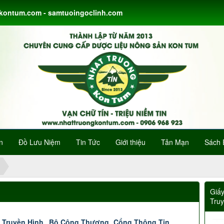
gkontum.com - samtuoingoclinh.com
n
Đồ Lưu Niệm
Tin Tức
Giới thiệu
Tản Mạn
Sách 
Giấ
Tru
 Truyền Hình
Bộ Công Thương
Cổng Thông Tin