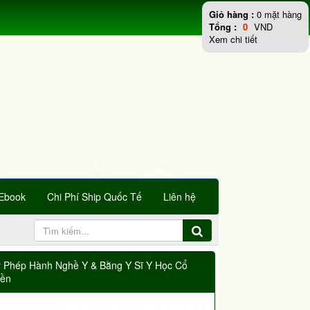
Giỏ hàng :
0
mặt hàng
Tổng :
0
VND
Xem chi tiết
Ebook
Chi Phí Ship Quốc Tế
Liên hệ
y Phép Hành Nghề Y & Bằng Y Sĩ Y Học Cổ
yền