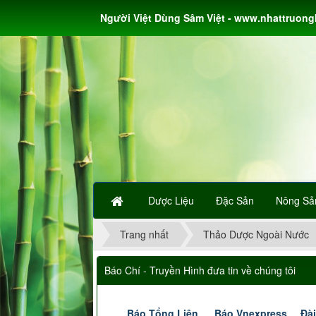
Người Việt Dùng Sâm Việt - www.nhattruon
Dược Liệu
Đặc Sản
Nông Sả
Trang nhất
Thảo Dược Ngoài Nước
Báo Chí - Truyền Hình đưa tin về chúng tôi
Báo Tổng Liên
Báo Vnexpress
Đài