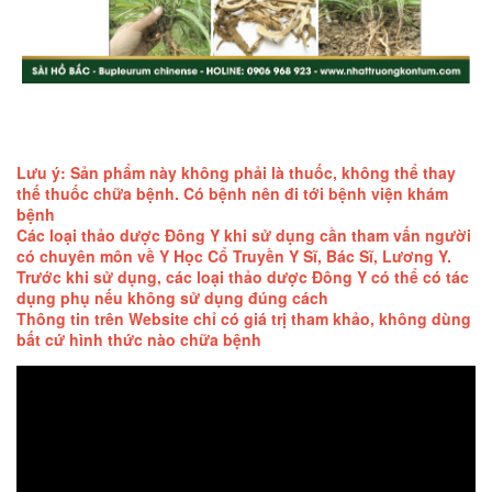
Lưu ý: Sản phẩm này không phải là thuốc, không thể thay
thế thuốc chữa bệnh. Có bệnh nên đi tới bệnh viện khám
bệnh
Các loại thảo dược Đông Y khi sử dụng cần tham vấn người
có chuyên môn về Y Học Cổ Truyền Y Sĩ, Bác Sĩ, Lương Y.
Trước khi sử dụng, các loại thảo dược Đông Y có thể có tác
dụng phụ nếu không sử dụng đúng cách
Thông tin trên Website chỉ có giá trị tham khảo, không dùng
bất cứ hình thức nào chữa bệnh