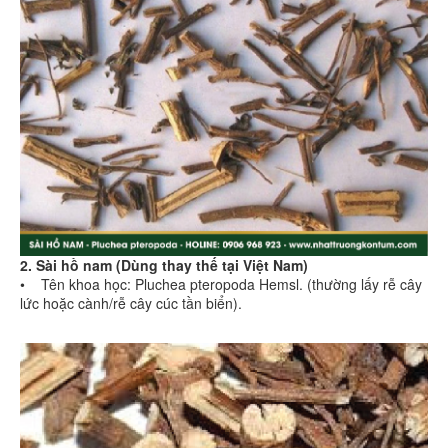
2. Sài hồ nam (Dùng thay thế tại Việt Nam)
• Tên khoa học: Pluchea pteropoda Hemsl. (thường lấy rễ cây
lức hoặc cành/rễ cây cúc tần biển).