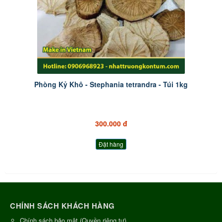
Phòng Kỷ Khô - Stephania tetrandra - Túi 1kg
300.000 đ
Đặt hàng
CHÍNH SÁCH KHÁCH HÀNG
Chính sách bảo mật (Quyền riêng tư)