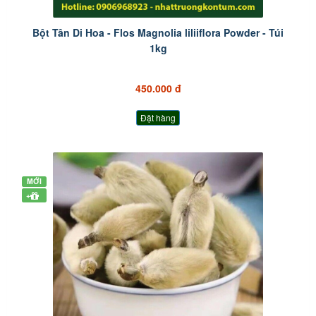
Bột Tân Di Hoa - Flos Magnolia liliiflora Powder - Túi
1kg
450.000 đ
Đặt hàng
MỚI
+