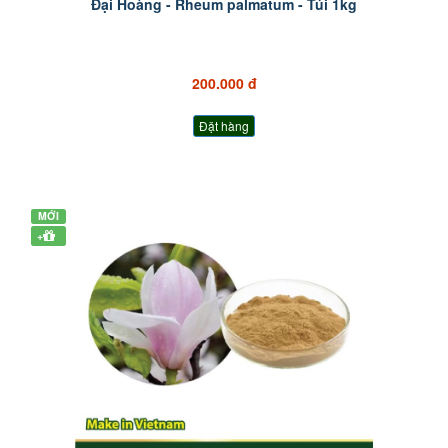
Đại Hoàng - Rheum palmatum - Túi 1kg
200.000 đ
Đặt hàng
MỚI
+