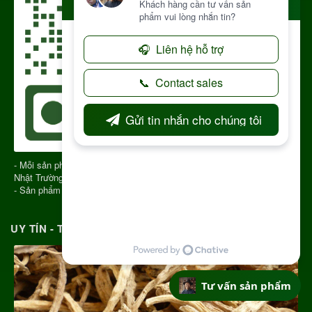
- Mỗi sản phẩm gửi đi có QR CODE để truy xuất nguồn gốc sản phẩm
Nhật Trường Kon Tum
- Sản phẩm chính gốc Kon Tum Việt Nam
UY TÍN - TRÁCH NHIỆM MỖI ĐƠN HÀNG
Tư vấn sản phẩm